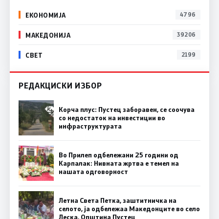
ЕКОНОМИЈА
4796
МАКЕДОНИЈА
39206
СВЕТ
2199
РЕДАКЦИСКИ ИЗБОР
Корча плус: Пустец заборавен, се соочува
со недостаток на инвестиции во
инфраструктурата
Во Прилеп одбележани 25 години од
Карпалак: Нивната жртва е темел на
нашата одговорност
Летна Света Петка, заштитничка на
селото, ја одбележаа Македонците во село
Леска, Општина Пустец