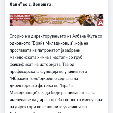
Хани“ во с. Велешта.
Спорно е и директорувањето на Албана Жута со
одновното “Браќа Миладиновци” ,која на
прославата на патронатот ја забрани
македонската химна,а настапи со груб
фалсификат на историјата. Таа од
професорската функција во училиштето
“Ибрахим Темо”,дирекно седнала на
директорката фотеља во “Браќа
Миладиновци”,без да биде распишан оглас за
именување на директор. За спорното именување
на директори во основните училишта во