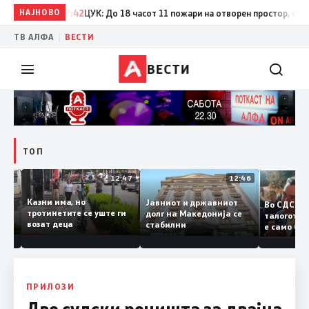
НАЈНОВО
17:42
ЦУК: До 18 часот 11 пожари на отворен простор, од кои 
|
ТВ АЛФА
ВЕСТИ
ВЕСТИ
ТОП
12:50
12:47
12:46
Казни има, но
Јавниот и државниот
Во СДС
дии и
тротинетите се уште ги
долг на Македонија се
талогот
возат деца
стабилни
е само 
ието
копија 
Заев
ПРИЛОЗИ
Две судски рочишта за двајца