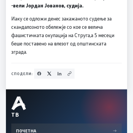
-вели Јордан Јованов, судија.
Иаку се одложи денес закажаното судење за
скандалозното обележје со кое се велича
фашистичката окупација на Струга,а 5 месеци
беше поставено на влезот од општинската
зграда.
СПОДЕЛИ:
ТВ
ПОЧЕТНА
→