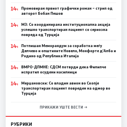
14
Промовиран првиот графички роман – стрип од
Ч
авторот Бобан Пешов
14
МЗ: Со координирана институционална акција
Ч
успешно транспортиран пациент со сериозна
повреда од Турција
14
Потпишан Меморандум за соработка меѓу
Ч
Делчево и општините Новело, Монфорте д’Алба и
Родино од Република Италија
14
ВМРО-ДПМНЕ: СДСM потврди дека Филипче
Ч
испратил осудени насилници
14
Мерџановски: Со владин авион во Скопје
Ч
транспортиран пациент повреден на одмор во
Турција
ПРИКАЖИ УШТЕ ВЕСТИ →
РУБРИКИ