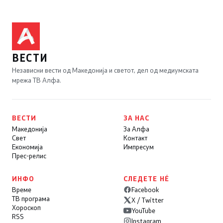
ВЕСТИ
Независни вести од Македонија и светот, дел од медиумската
мрежа ТВ Алфа.
ВЕСТИ
ЗА НАС
Македонија
За Алфа
Свет
Контакт
Економија
Импресум
Прес-релис
ИНФО
СЛЕДЕТЕ НÉ
Време
Facebook
ТВ програма
X / Twitter
Хороскоп
YouTube
RSS
Instagram