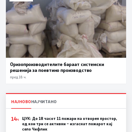
Оризопроизводителите бараат системски
решенија за поевтино производство
пред 18 ч.
НАЈНОВО
НАЈЧИТАНО
14
ЦУК: До 18 часот 11 пожари на отворен простор,
Ч
од кои три се активни – изгаснат пожарот кај
село Чифлик