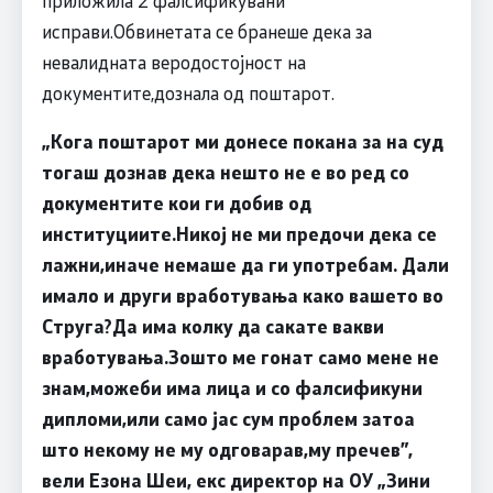
приложила 2 фалсификувани
исправи.Обвинетата се бранеше дека за
невалидната веродостојност на
документите,дознала од поштарот.
„Кога поштарот ми донесе покана за на суд
тогаш дознав дека нешто не е во ред со
документите кои ги добив од
институциите.Никој не ми предочи дека се
лажни,иначе немаше да ги употребам. Дали
имало и други вработувања како вашето во
Струга?Да има колку да сакате вакви
вработувања.Зошто ме гонат само мене не
знам,можеби има лица и со фалсификуни
дипломи,или само јас сум проблем затоа
што некому не му одговарав,му пречев”,
вели Езона Шеи, екс директор на ОУ „Зини