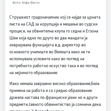
Фото: Алфа Вести
Струшкиот градоначалник кој се најде за црната
листа на САД за корупција и мешање во судски
процеси, на обвнителна клупа го седна и Егзона
Шеи која едно по друго во два мандати ја
извршувала функцијата в.д. директор во
основното училиште во Велешта иако не ги
исполнувала условите како во поглед на
потребното работно искуство така и во поглед
на нејзиното образование.
Иако немала завршено високо образование,била
примена на работа и со средно образование
држела настава по франциски јазик но и други
предмети.Јавното обвинитество ја сомничи дека