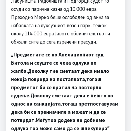
Лабуништа, Радолишта и Подгорци,судот го
осуди со парична казна од 10.000 евра.
Преходно Мерко беше ослободен од вина за
набавката на луксузниот возен парк, тежок
околу 114.000 евра.Јавото обвинителство ги
обжали сите до сега изречени пресуди.
„Предметите се во Апелациониот суд
Битола и сеуште се чека одлука по
жалба.Доколку тие сметаат дека имало
некоја повреда на постапката,тогаш
предметот би се вратил на повторно
судење.Доколку сметаат дека е нешто во
однос на санкцијата,тогаш претпоставувам
дека би се преиначиле а можат и да се
потврдат.Меѓутоа додека не добиеме
одлука тоа може само да се шпекулира”