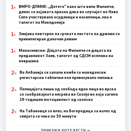
1
ВМРО-ДПМНЕ: „Детето“ како што вели Филипче,
Ч
денес со изјавата призна дека во случајот во Ново
Село учествувале осуденици и насилници, ова е
талогот на Македонија
1
Земјава повторно на грчката листата на држави со
Ч
привилегиран даночен режим
1
Манасиевски: Децата на Филипче се децата на
Ч
предавникот Заев, талогот од СДСМ исплива на
површина
2
Во Албанија се запали комбе со македонски
Ч
регистарски таблички кое превезувало пилиња
2
Полицијата лиши од слобода едно лице во врска
Ч
со сообраќајната несреќа во Скопје во која загина
19-годишен мотоциклист од скопско
2
На Табановце за влез, на Богородица за излез од
Ч
земјата се чека по 30 минути
ПРИКАЖИ УШТЕ ВЕСТИ →