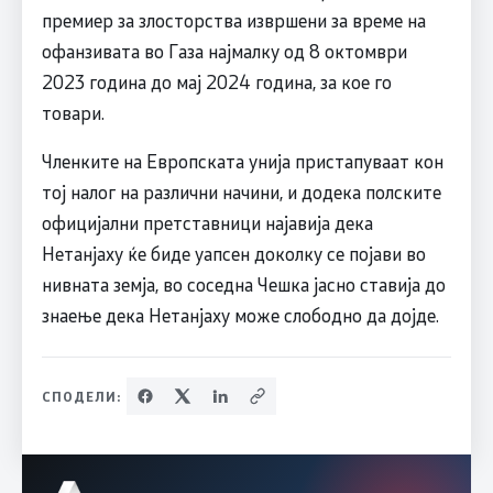
премиер за злосторства извршени за време на
офанзивата во Газа најмалку од 8 октомври
2023 година до мај 2024 година, за кое го
товари.
Членките на Европската унија пристапуваат кон
тој налог на различни начини, и додека полските
официјални претставници најавија дека
Нетанјаху ќе биде уапсен доколку се појави во
нивната земја, во соседна Чешка јасно ставија до
знаење дека Нетанјаху може слободно да дојде.
СПОДЕЛИ: