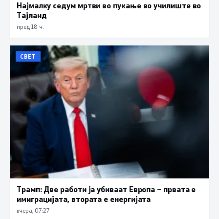
Најмалку седум мртви во пукање во училиште во
Тајланд
пред 18 ч.
СВЕТ
Трамп: Две работи ја убиваат Европа – првата е
имиграцијата, втората е енергијата
вчера, 07:27