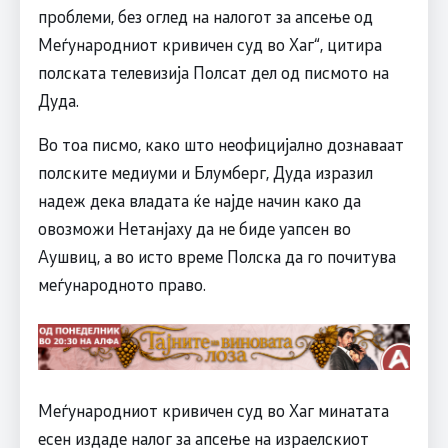
проблеми, без оглед на налогот за апсење од
Меѓународниот кривичен суд во Хаг“, цитира
полската телевизија Полсат дел од писмото на
Дуда.
Во тоа писмо, како што неофицијално дознаваат
полските медиуми и Блумберг, Дуда изразил
надеж дека владата ќе најде начин како да
овозможи Нетанјаху да не биде уапсен во
Аушвиц, а во исто време Полска да го почитува
меѓународното право.
Меѓународниот кривичен суд во Хаг минатата
есен издаде налог за апсење на израелскиот