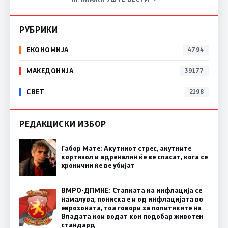
РУБРИКИ
ЕКОНОМИЈА
4794
МАКЕДОНИЈА
39177
СВЕТ
2198
РЕДАКЦИСКИ ИЗБОР
Габор Мате: Акутниот стрес, акутните
кортизол и адреналин ќе ве спасат, кога се
хронични ќе ве убијат
ВМРО-ДПМНЕ: Стапката на инфлација се
намалува, пониска е и од инфлацијата во
еврозоната, тоа говори за политиките на
Владата кои водат кон подобар животен
стандард