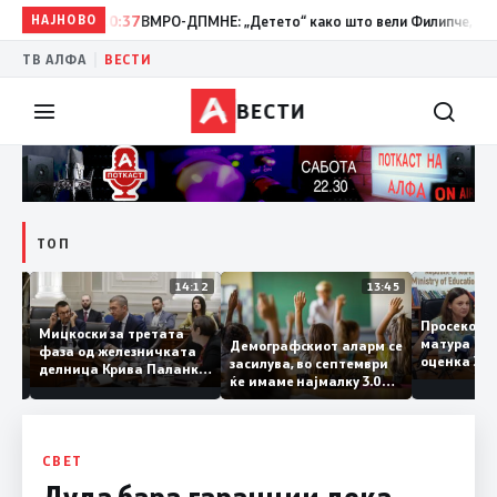
НАЈНОВО
10:37
ВМРО-ДПМНЕ: „Детето“ како што вели Филипче, денес со 
|
ТВ АЛФА
ВЕСТИ
ВЕСТИ
ТОП
15:20
14:12
13:45
Просеко
Мицкоски за третата
матура е
Демографскиот аларм се
фаза од железничката
: Во
оценка 
засилува, во септември
делница Крива Паланка
 22
ќе имаме најмалку 3.000
– Деве Баир: Проектот
првачиња помалку
нема да заврши на
половина тунел во слепа
улица, сега имаме
целина
СВЕТ
Дуда бара гаранции дека