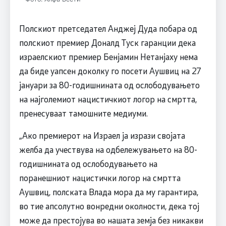
Полскиот претседател Анджеј Дуда побара од
полскиот премиер Доналд Туск гаранции дека
израелскиот премиер Бенјамин Нетанјаху нема
да биде уапсен доколку го посети Аушвиц на 27
јануари за 80-годишнината од ослободувањето
на најголемиот нацистичкиот логор на смртта,
пренесуваат тамошните медиуми.
„Ако премиерот на Израел ја изрази својата
желба да учествува на одбележувањето на 80-
годишнината од ослободувањето на
поранешниот нацистички логор на смртта
Аушвиц, полската Влада мора да му гарантира,
во тие апсолутно вонредни околности, дека тој
може да престојува во нашата земја без никакви