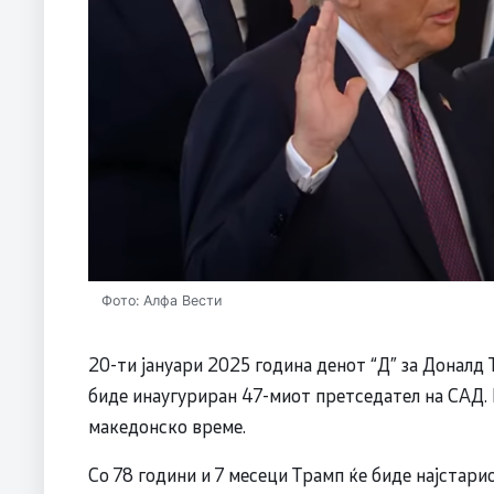
Фото: Алфа Вести
20-ти јануари 2025 година денот “Д” за Доналд
биде инаугуриран 47-миот претседател на САД. Н
македонско време.
Со 78 години и 7 месеци Трамп ќе биде најстар