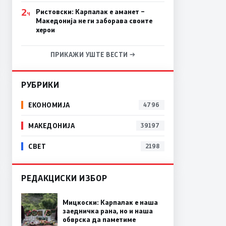
2
Ристовски: Карпалак е аманет –
Ч
Македонија не ги заборава своите
херои
ПРИКАЖИ УШТЕ ВЕСТИ →
РУБРИКИ
ЕКОНОМИЈА
4796
МАКЕДОНИЈА
39197
СВЕТ
2198
РЕДАКЦИСКИ ИЗБОР
Мицкоски: Карпалак е наша
заедничка рана, но и наша
обврска да паметиме