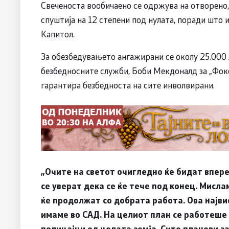
Свеченоста вообичаено се одржува на отворено
спуштија на 12 степени под нулата, поради што 
Капитол.
За обезбедувањето ангажирани се околу 25.000 
безбедносните служби, Боби Мекдоналд за „Фокс 
гарантира безбедноста на сите инволвирани.
„Oчите на светот очигледно ќе бидат впере
се уверат дека се ќе тече под конец. Мисла
ќе продолжат со добрата работа. Ова најви
имаме во САД. На целиот план се работеше 
полицајци од целата земја. Сите планови за