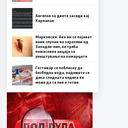
Ангелов за двете заседи кај
Карпалак
Марковски: Ако ни се појават
нови случаи на заразени од
Западен-нил, ќе треба
помасовна акција за
уништување на комарците
Гостивар се поблиску до
безбедна вода, надежите се
дека следната недела ќе
може да се пие и готви