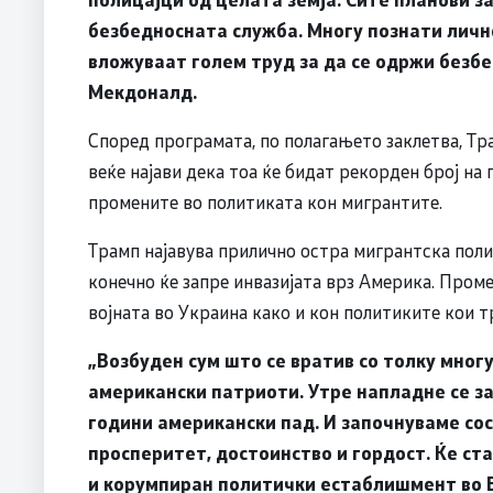
безбедносната служба. Многу познати личн
вложуваат голем труд за да се одржи безбе
Мекдоналд.
Според програмата, по полагањето заклетва, Тр
веќе најави дека тоа ќе бидат рекорден број на
промените во политиката кон мигрантите.
Трамп најавува прилично остра мигрантска поли
конечно ќе запре инвазијата врз Америка. Проме
војната во Украина како и кон политиките кои 
„Возбуден сум што се вратив со толку мног
американски патриоти. Утре напладне се з
години американски пад. И започнуваме сос
просперитет, достоинство и гордост. Ќе ст
и корумпиран политички естаблишмент во 