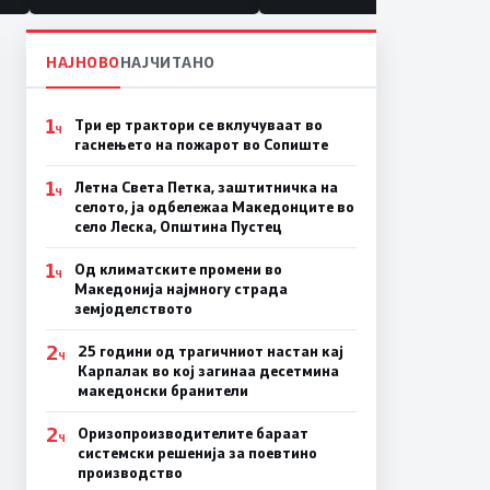
НАЈНОВО
НАЈЧИТАНО
1
Три ер трактори се вклучуваат во
Ч
гаснењето на пожарот во Сопиште
1
Летна Света Петка, заштитничка на
Ч
селото, ја одбележаа Македонците во
село Леска, Општина Пустец
1
Од климатските промени во
Ч
Македонија најмногу страда
земјоделството
2
25 години од трагичниот настан кај
Ч
Карпалак во кој загинаа десетмина
македонски бранители
2
Оризопроизводителите бараат
Ч
системски решенија за поевтино
производство