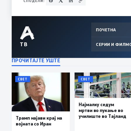
СПОДЕЛИ:
ПОЧЕТНА
ТВ
СЕРИИ И ФИЛМ
ПРОЧИТАЈТЕ УШТЕ
СВЕТ
СВЕТ
Најмалку седум
мртви во пукање во
училиште во Тајланд
Трамп најави крај на
војната со Иран