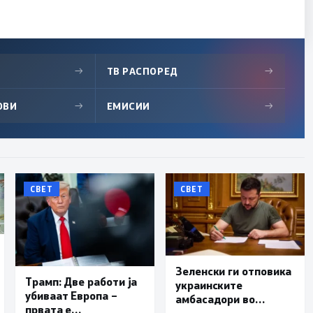
→
ТВ РАСПОРЕД
→
ОВИ
→
ЕМИСИИ
→
СВЕТ
СВЕТ
Зеленски ги отповика
Трамп: Две работи ја
украинските
убиваат Европа –
амбасадори во
првата е
Албанија, Хрватска и