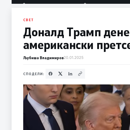
СВЕТ
Доналд Трамп денес
американски претс
Љубиша Владимиров
20.01.2025
СПОДЕЛИ: