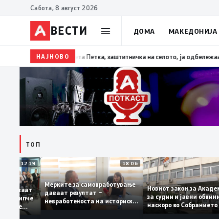
Сабота, 8 август 2026
ВЕСТИ
ДОМА
МАКЕДОНИЈА
НАЈНОВО
13:07
Три ер трактори се вклучуваат во гаснењето н
ТОП
12:19
18:06
Мерките за самовработување
Новиот закон за А
о препознаваат
даваат резултат –
за судии и јавни о
СДСМ: „Филипче
невработеноста на историски
наскоро во Собран
охирург, не
најниско ниво од 11,3%
ава со