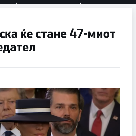
ка ќе стане 47-миот
едател