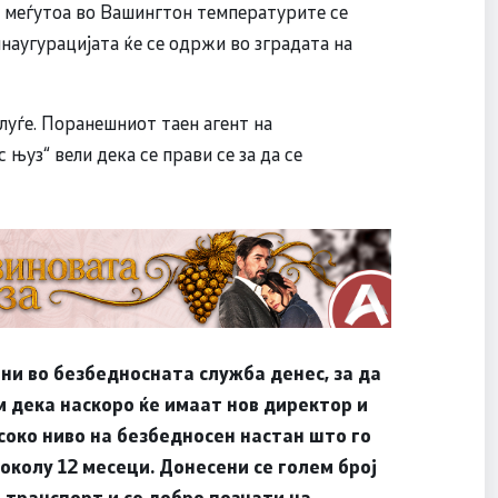
, меѓутоа во Вашингтон температурите се
инаугурацијата ќе се одржи во зградата на
луѓе. Поранешниот таен агент на
њуз“ вели дека се прави се за да се
ни во безбедносната служба денес, за да
м дека наскоро ќе имаат нов директор и
соко ниво на безбедносен настан што го
околу 12 месеци. Донесени се голем број
 транспорт и се добро познати на