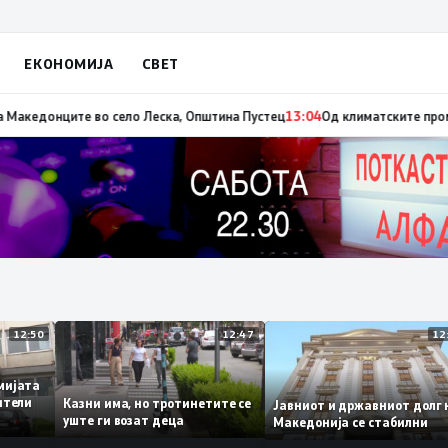
ЕКОНОМИЈА
СВЕТ
а пожарот во Сопиште
13:06
Летна Света Петка, заштитничка на селото, 
12:50
12:47
кадемијата
бвинители
Казни има, но тротинетите се
Јавниот и државниот д
ието
уште ги возат деца
Македонија се стабилн