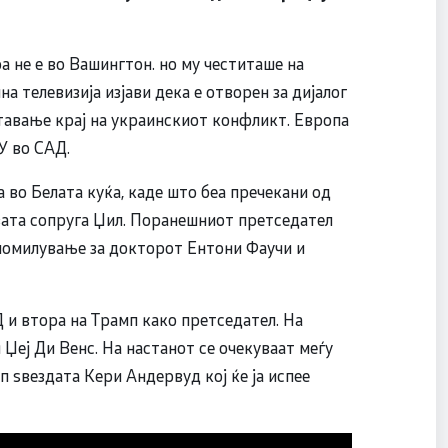
 не е во Вашингтон. но му честиташе на
а телевизија изјави дека е отворен за дијалог
тавање крај на украинскиот конфликт. Европа
У во САД.
 во Белата куќа, каде што беа пречекани од
вата сопруга Џил. Поранешниот претседател
 помилување за докторот Ентони Фаучи и
 и втора на Трамп како претседател. На
Џеј Ди Венс. На настанот се очекуваат меѓу
оп ѕвездата Кери Андервуд кој ќе ја испее