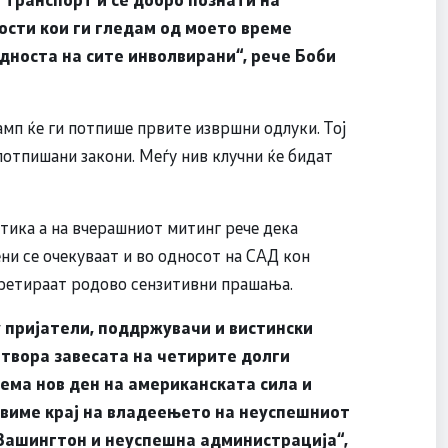
ости кои ги гледам од моето време
дноста на сите инволвирани“, рече Боби
амп ќе ги потпише првите извршни одлуки. Тој
 потпишани закони. Меѓу нив клучни ќе бидат
тика а на вчерашниот митинг рече дека
ни се очекуваат и во односот на САД кон
третираат родово сензитивни прашања.
у пријатели, поддржувачи и вистински
атвора завесата на четирите долги
ема нов ден на американската сила и
авиме крај на владеењето на неуспешниот
Вашингтон и неуспешна администрација“,