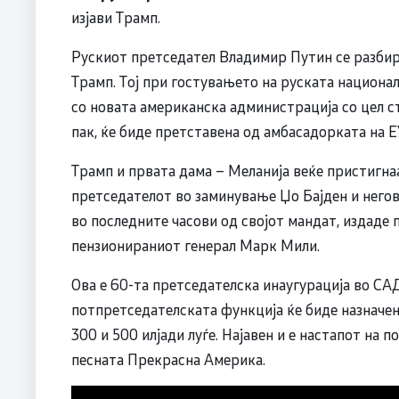
изјави Трамп.
Рускиот претседател Владимир Путин се разбира
Трамп. Тој при гостувањето на руската националн
со новата американска администрација со цел с
пак, ќе биде претставена од амбасадорката на Е
Трамп и првата дама – Меланија веќе пристигнаа
претседателот во заминување Џо Бајден и него
во последните часови од својот мандат, издаде
пензионираниот генерал Марк Мили.
Ова е 60-та претседателска инаугурација во САД
потпретседателската функција ќе биде назначен 
300 и 500 илјади луѓе. Најавен и е настапот на п
песната Прекрасна Америка.