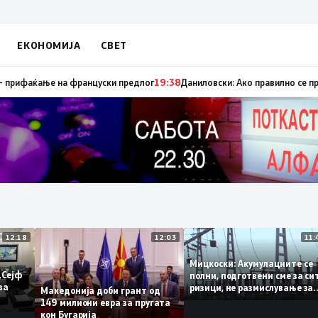
ЕКОНОМИЈА
СВЕТ
пуница „мигранти за пари“, така на талогот на СДСМ му пука и најнова
12:18
12:03
Мицкоски: Акумулациите
 од „Сејф
полни, подготвени сме з
огу за
ризици, не размислување
Македонија доби грант од
поскапување на струјат
149 милиони евра за пругата
кон Бугарија