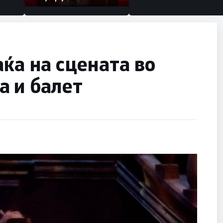
аќа на сцената во
а и балет