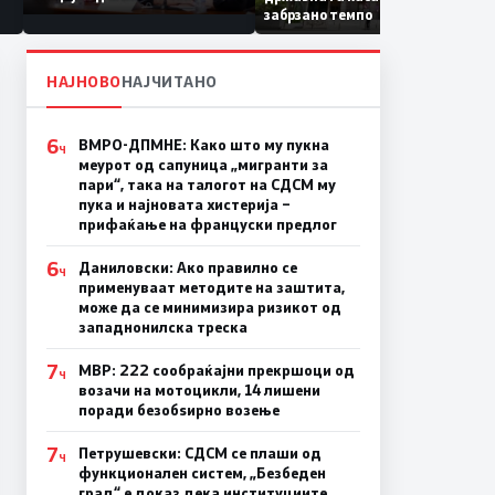
Коридор 8, Македонија
забрзано темпо
станува раскрсница на
Балканот
НАЈНОВО
НАЈЧИТАНО
6
ВМРО-ДПМНЕ: Како што му пукна
Ч
меурот од сапуница „мигранти за
пари“, така на талогот на СДСМ му
пука и најновата хистерија –
прифаќање на француски предлог
6
Даниловски: Ако правилно се
Ч
применуваат методите на заштита,
може да се минимизира ризикот од
западнонилска треска
7
МВР: 222 сообраќајни прекршоци од
Ч
возачи на мотоцикли, 14 лишени
поради безобѕирно возење
7
Петрушевски: СДСМ се плаши од
Ч
функционален систем, „Безбеден
град“ е доказ дека институциите