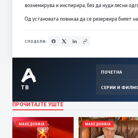
вознемирува и инспирира, без да нуди лесни од
Од установата повикаа да се резервира билет н
СПОДЕЛИ:
ПОЧЕТНА
ТВ
СЕРИИ И ФИЛМ
ПРОЧИТАЈТЕ УШТЕ
МАКЕДОНИЈА
МАКЕДОНИЈА