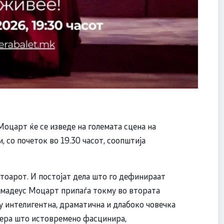
 Моцарт ќе се изведе на големата сцена на
, со почеток во 19.30 часот, соопштија
ртоарот. И постојат дела што го дефинираат
Амадеус Моцарт припаѓа токму во втората
ку интелигентна, драматична и длабоко човечка
Опера што истовремено фасцинира,