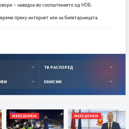
говори – наведоа во соопштението од НОБ.
авреме преку интернет или на билетарницата.
→
ТВ РАСПОРЕД
→
ОВИ
→
ЕМИСИИ
→
МАКЕДОНИЈА
МАКЕДОНИЈА