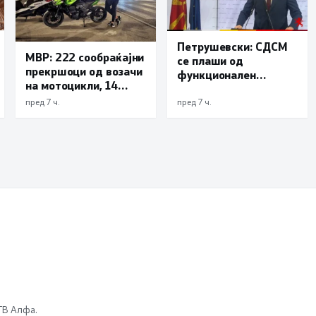
Петрушевски: СДСМ
МВР: 222 сообраќајни
се плаши од
прекршоци од возачи
функционален
на мотоцикли, 14
систем, „Безбеден
лишени поради
град“ е доказ дека
пред 7 ч.
пред 7 ч.
безобѕирно возење
институциите
функционираат
 ТВ Алфа.