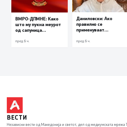
Даниловски: Ако
ВМРО-ДПМНЕ: Како
правилно се
што му пукна меурот
применуваат
од сапуница
методите на заштита,
„мигранти за пари“,
може да се
така на талогот на
пред 6 ч.
пред 6 ч.
минимизира ризикот
СДСМ му пука и
од западнонилска
најновата хистерија –
треска
прифаќање на
француски предлог
ВЕСТИ
Независни вести од Македонија и светот, дел од медиумската мрежа