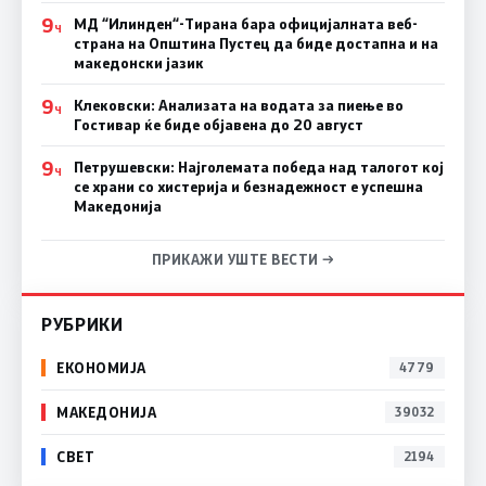
9
МД “Илинден“-Тирана бара официјалната веб-
Ч
страна на Општина Пустец да биде достапна и на
македонски јазик
9
Клековски: Анализата на водата за пиење во
Ч
Гостивар ќе биде објавена до 20 август
9
Петрушевски: Најголемата победа над талогот кој
Ч
се храни со хистерија и безнадежност е успешна
Македонија
ПРИКАЖИ УШТЕ ВЕСТИ →
РУБРИКИ
ЕКОНОМИЈА
4779
МАКЕДОНИЈА
39032
СВЕТ
2194