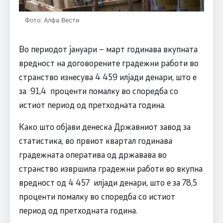
Фото: Алфа Вести
Во периодот јануари – март годинава вкупната
вредност на договорените градежни работи во
странство изнесува 4 459 илјади денари, што е
за 91,4 проценти помалку во споредба со
истиот период од претходната година.
Како што објави денеска Државниот завод за
статистика, во првиот квартал годинава
градежната оператива од државава во
странство извршила градежни работи во вкупна
вредност од 4 457 илјади денари, што е за 78,5
проценти помалку во споредба со истиот
период од претходната година.