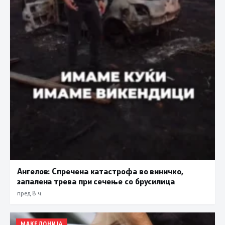
Ангелов: Спречена катастрофа во виничко,
запалена трева при сечење со брусилица
пред 8 ч.
МАКЕДОНИЈА