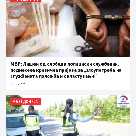
МВР: Лишен од слобода полициски службеник,
поднесена кривична пријава за „злоупотреба на
службената положба и овластување”
пред 8 ч.
МАКЕДОНИЈА