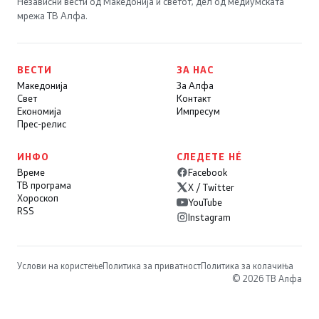
Независни вести од Македонија и светот, дел од медиумската
мрежа ТВ Алфа.
ВЕСТИ
ЗА НАС
Македонија
За Алфа
Свет
Контакт
Економија
Импресум
Прес-релис
ИНФО
СЛЕДЕТЕ НÉ
Време
Facebook
ТВ програма
X / Twitter
Хороскоп
YouTube
RSS
Instagram
Услови на користење
Политика за приватност
Политика за колачиња
© 2026 ТВ Алфа