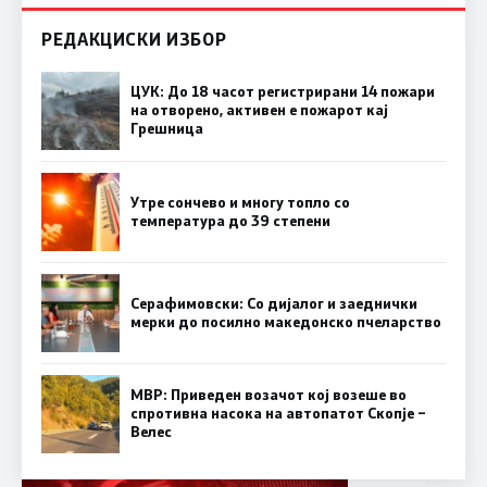
РЕДАКЦИСКИ ИЗБОР
ЦУК: До 18 часот регистрирани 14 пожари
на отворено, активен е пожарот кај
Грешница
Утре сончево и многу топло со
температура до 39 степени
Серафимовски: Со дијалог и заеднички
мерки до посилно македонско пчеларство
МВР: Приведен возачот кој возеше во
спротивна насока на автопатот Скопје –
Велес