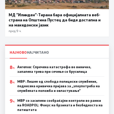
МД “Илинден“-Тирана бара официјалната веб-
страна на Општина Пустец да биде достапна и
на македонски јазик
пред 9 ч.
НАЈНОВО
НАЈЧИТАНО
8
Ангелов: Спречена катастрофа во виничко,
Ч
запалена трева при сечење со брусилица
8
МВР: Лишен од слобода полициски службеник,
Ч
поднесена кривична пријава за „злоупотреба на
службената положба и овластување”
9
МВР со засилени сообраќајни контроли во рамки
Ч
на ROADPOL: Фокус на брзината и безбедноста на
патиштата