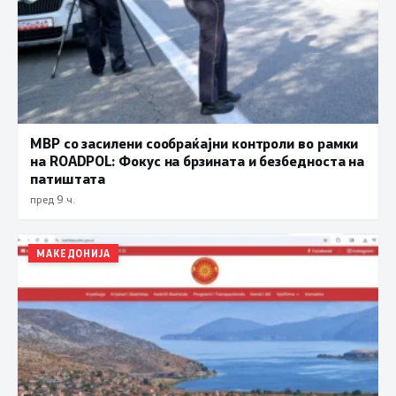
МВР со засилени сообраќајни контроли во рамки
на ROADPOL: Фокус на брзината и безбедноста на
патиштата
пред 9 ч.
МАКЕДОНИЈА