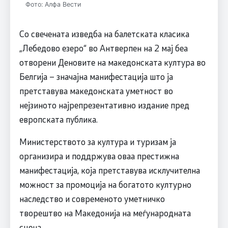
Фото: Алфа Вести
Со свечената изведба на балетската класика
„Лебедово езеро“ во Антверпен на 2 мај беа
отворени Деновите на македонската култура во
Белгија – значајна манифестација што ја
претставува македонската уметност во
нејзиното најрепрезентативно издание пред
европската публика.
Министерството за култура и туризам ја
организира и поддржува оваа престижна
манифестација, која претставува исклучителна
можност за промоција на богатото културно
наследство и современото уметничко
творештво на Македонија на меѓународната
сцена.