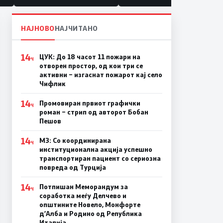
НАЈНОВО
НАЈЧИТАНО
14
ЦУК: До 18 часот 11 пожари на
Ч
отворен простор, од кои три се
активни – изгаснат пожарот кај село
Чифлик
14
Промовиран првиот графички
Ч
роман – стрип од авторот Бобан
Пешов
14
МЗ: Со координирана
Ч
институционална акција успешно
транспортиран пациент со сериозна
повреда од Турција
14
Потпишан Меморандум за
Ч
соработка меѓу Делчево и
општините Новело, Монфорте
д’Алба и Родино од Република
Италија