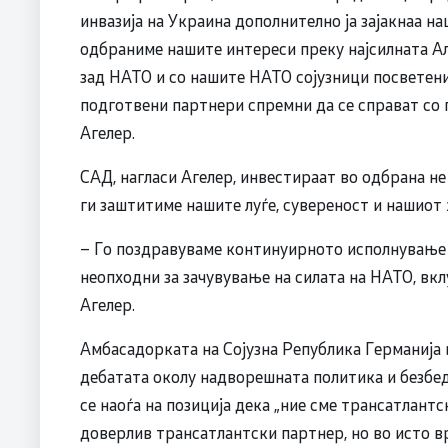
инвазија на Украина дополнително ја зајакнаа н
одбраниме нашите интереси преку најсилната Али
зад НАТО и со нашите НАТО сојузници посветени
подготвени партнери спремни да се справат со 
Агелер.
САД, нагласи Агелер, инвестираат во одбрана не
ги заштитиме нашите луѓе, сувереност и нашиот
– Го поздравуваме континуирното исполнување 
неопходни за зачувување на силата на НАТО, вкл
Агелер.
Амбасадорката на Сојузна Република Германија в
дебатата околу надворешната политика и безбед
се наоѓа на позиција дека „ние сме трансатлан
доверлив трансатлантски партнер, но во исто 