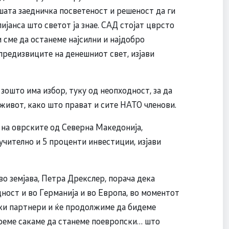
ашата заедничка посветеност и решеност да ги
јанса што светот ја знае. САД стојат цврсто
 сме да останеме најсилни и најдобро
предизвиците на денешниот свет, изјави
 зошто има избор, туку од неопходност, за да
 живот, како што прават и сите НАТО членови.
на оврските од Северна Македонија,
учително и 5 проценти инвестиции, изјави
о земјава, Петра Дрекслер, порача дека
ност и во Германија и во Европа, во моментот
тски партнери и ќе продолжиме да бидеме
време сакаме да станеме поевропски… што