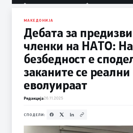
политика“
МАКЕДОНИЈА
Дебата за предизви
членки на НАТО: Н
безбедност е споде
заканите се реални 
еволуираат
Редакција
26.11.2025
СПОДЕЛИ: