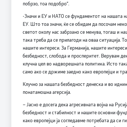
побрзо, тоа подобро“.
-Значи и ЕУ и НАТО се фундаментот на нашата н
ЕУ. Што тоа значи, ќе се обидам да посочам нек
светот околу нас забрзано се менува, тогаш и н
така треба да се прилагоди на оваа ситуација. 
нашите интереси. За Германија, нашите интереси
безбедност, слобода и просперитет. Верувам дека
клучна цел во надворешната политика. Исто так
само ако се држиме заедно како европејци и тр
Клучно за нашата безбедност денеска и во иднин
понатамошна агерсија.
– Јасно е досега дека агресивната војна на Русиј
безбедност и стабилност и нашите основни фунд
како европејци ја согледавме потребата да си г