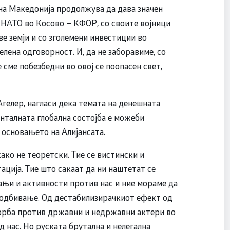
а Македонија продолжува да дава значен
 НАТО во Косово – КФОР, со своите војници
е земји и со зголемени инвестиции во
лена одговорност. И, да не заборавиме, со
сме побезбедни во овој се поопасен свет,
гелер, нагласи дека темата на денешната
енталната глобална состојба е можеби
 основањето на Алијансата.
ако не теоретски. Тие се вистински и
ација. Тие што сакаат да ни наштетат се
ањи и активности против нас и ние мораме да
о одбивање. Од дестабилизирачкиот ефект од
борба против државни и недржавни актери во
 нас. Но руската брутална и нелегална