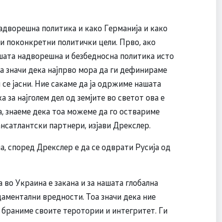
адворешна политика и како Германија и како
ои поконкретни политички цели. Прво, ако
ашата надворешна и безбедносна политика исто
Тоа значи дека најпрво мора да ги дефинираме
 се јасни. Ние сакаме да ја одржиме нашата
 за најголем дел од земјите во светот ова е
а, знаеме дека тоа можеме да го оствариме
ансатлантски партнери, изјави Дрекслер.
а, според Дрекслер е да се одврати Русија од
а во Украина е закана и за нашата глобална
аментални вредности. Тоа значи дека ние
и браниме своите теротории и интегритет. Ги