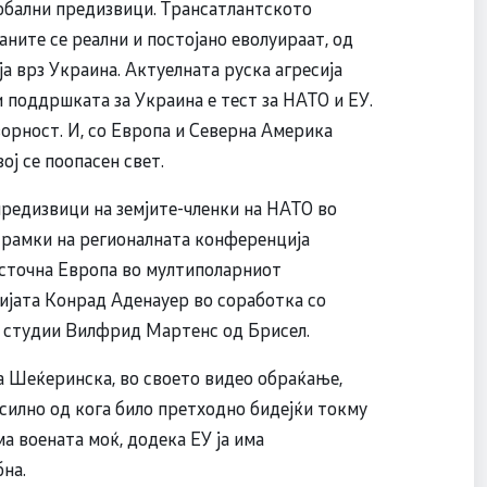
лобални предизвици. Трансатлантското
аните се реални и постојано еволуираат, од
а врз Украина. Актуелната руска агресија
 поддршката за Украина е тест за НАТО и ЕУ.
орност. И, со Европа и Северна Америка
ој се поопасен свет.
редизвици на земјите-членки на НАТО во
 рамки на регионалната конференција
источна Европа во мултиполарниот
ијата Конрад Аденауер во соработка со
и студии Вилфрид Мартенс од Брисел.
 Шеќеринска, во своето видео обраќање,
силно од кога било претходно бидејќи токму
ма воената моќ, додека ЕУ ја има
на.