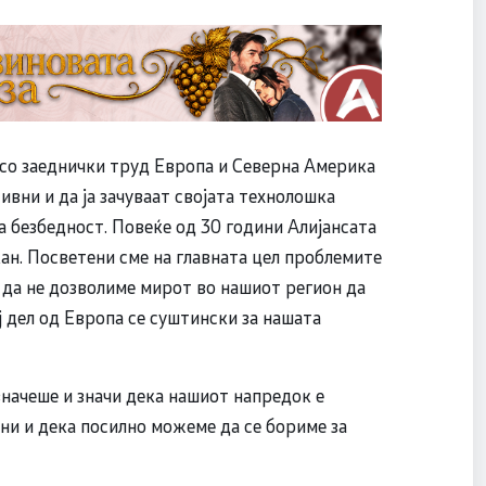
 со заеднички труд Европа и Северна Америка
вни и да ја зачуваат својата технолошка
а безбедност. Повеќе од 30 години Алијансата
ан. Посветени сме на главната цел проблемите
 да не дозволиме мирот во нашиот регион да
ј дел од Европа се суштински за нашата
начеше и значи дека нашиот напредок е
ни и дека посилно можеме да се бориме за