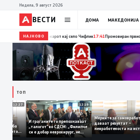
Недела, 9 август 2026
ВЕСТИ
ДОМА
МАКЕДОНИЈА
НАЈНОВО
17:42
ЦУК: До 18 часот 11 пожари на отворен простор
ТОП
12:27
12:19
Мерките за самов
бруваат: За
И граѓаните го препознаваат
даваат резултат –
ација треба
„талогот“ во СДСМ: „Филипче
невработеноста на
на домашното
си е добар неврохирург, не
најниско ниво од 1
треба се занимава со