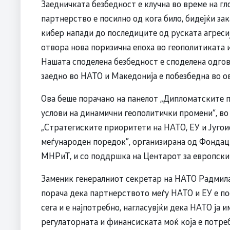
Заедничката безбедност е клучна во време на г
партнерство е посилно од кога било, бидејќи зак
кибер напади до последиците од руската агресиј
отвора нова поризична епоха во геополитиката и
Нашата споделена безбедност е споделена одгов
заедно во НАТО и Македонија е побезбедна во ов
Ова беше порачано на панелот „Дипломатските п
услови на динамични геополитички промени“, во
„Стратегиските приоритети на НАТО, ЕУ и Југо
меѓународен поредок”, организирана од Фондац
МНРиТ, и со поддршка на Центарот за европск
Заменик генералниот секретар на НАТО Радмила
порача дека партнерството меѓу НАТО и ЕУ е по
сега и е најпотребно, нагласувјќи дека НАТО ја и
регулаторната и финансиската моќ која е потреб