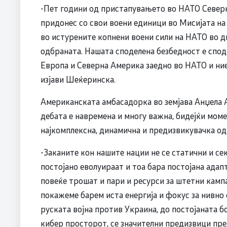
-Пет години од пристапувањето во НАТО Северн
придонес со свои воени единици во Мисијата на
во истурените копнени воени сили на НАТО во дв
одбраната. Нашата споделена безбедност е споде
Европа и Северна Америка заедно во НАТО и ние 
изјави Шеќеринска.
Американската амбасадорка во земјава Анџела А
дебата е навремена и многу важна, бидејќи мом
најкомплексна, динамична и предизвикувачка од
-Заканите кон нашите нации не се статични и сек
постојано еволуираат и тоа бара постојана адапт
повеќе трошат и пари и ресурси за штетни камп
покажеме барем иста енергија и фокус за нивн
руската војна против Украина, до постојаната 
кибер просторот, се значителни предизвици пред