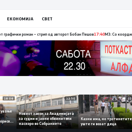
ЕКОНОМИЈА
СВЕТ
, од кои три се активни – изгаснат пожарот кај село Чифлик
17:41
Промов
18:06
12:50
работување
Новиот закон за Академијата
за судии и јавни обвинители
Казни има, но тротинет
 историски
наскоро во Собранието
уште ги возат деца
1,3%