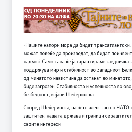
-Нашите напори мора да бидат трансатлантски,
можат повеќе да произведат, да бидат поинвенти
надмоќ. Само така ќе ја гарантираме заедничкат
поддржува мир и стабилност во Западниот Балк
од минатото навистина да останат во минатото,
биде загрозен. Стабилноста и успешноста во ово
безбедност, изјави Шеќеринска.
Според Шеќеринска, нашето членство во НАТО з
заштитен, нашата држава и граници се заштитет
своите интереси.