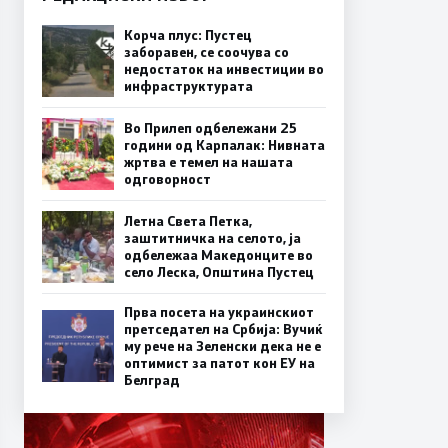
Корча плус: Пустец
заборавен, се соочува со
недостаток на инвестиции во
инфраструктурата
Во Прилеп одбележани 25
години од Карпалак: Нивната
жртва е темел на нашата
одговорност
Летна Света Петка,
заштитничка на селото, ја
одбележаа Македонците во
село Леска, Општина Пустец
Прва посета на украинскиот
претседател на Србија: Вучиќ
му рече на Зеленски дека не е
оптимист за патот кон ЕУ на
Белград