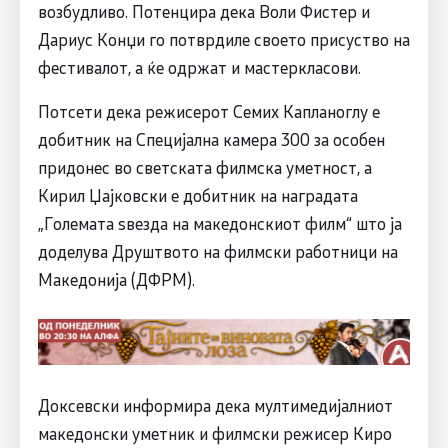
возбудливо. Потенцира дека Воли Фистер и
Дариус Конџи го потврдиле своето присуство на
фестивалот, а ќе одржат и мастеркласови.
Потсети дека режисерот Семих Капланоглу е
добитник на Специјална камера 300 за особен
придонес во светската филмска уметност, а
Кирил Џајковски e добитник на наградата
„Големата ѕвезда на македонскиот филм“ што ја
доделува Друштвото на филмски работници на
Македонија (ДФРМ).
Доксевски информира дека мултимедијалниот
македонски уметник и филмски режисер Киро