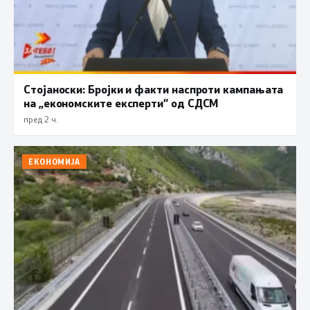
Стојаноски: Бројки и факти наспроти кампањата
на „економските експерти“ од СДСM
пред 2 ч.
ЕКОНОМИЈА