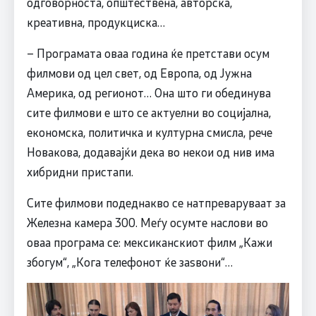
одговорноста, општествена, авторска,
креативна, продукциска…
– Програмата оваа година ќе претстави осум
филмови од цел свет, од Европа, од Јужна
Америка, од регионот… Она што ги обединува
сите филмови е што се актуелни во социјална,
економска, политичка и културна смисла, рече
Новакова, додавајќи дека во некои од нив има
хибридни пристапи.
Сите филмови подеднакво се натпреваруваат за
Железна камера 300. Меѓу осумте наслови во
оваа програма се: мексиканскиот филм „Кажи
збогум“, „Кога телефонот ќе заѕвони“…