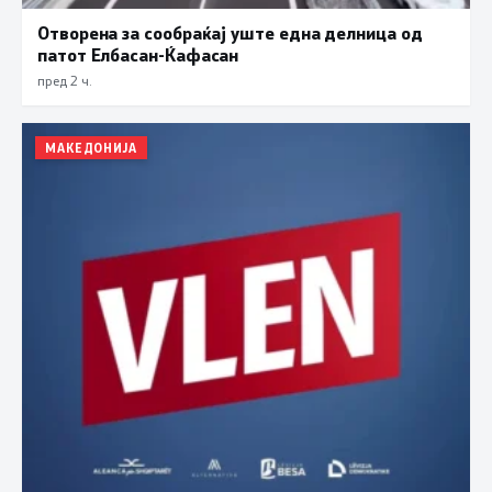
Отворена за сообраќај уште една делница од
патот Елбасан-Ќафасан
пред 2 ч.
МАКЕДОНИЈА