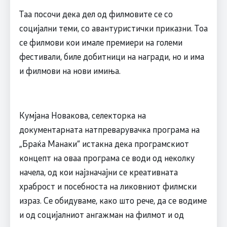
Таа посочи дека дел од филмовите се со
социјални теми, со авантуристички приказни. Тоа
се филмови кои имале премиери на големи
фестивали, биле добитници на награди, но и има
и филмови на нови имиња.
Кумјана Новакова, селекторка на
документарната натпреварувачка програма на
„Браќа Манаки“ истакна дека програмскиот
концепт на оваа програма се води од неколку
начела, од кои најзначајни се креативната
храброст и посебноста на ликовниот филмски
израз. Се обидуваме, како што рече, да се водиме
и од социјалниот ангажман на филмот и од