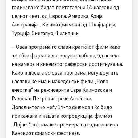
годинава ќе бидат претставени 14 наслови од
целиот свет, од Европа, Америка, Азија,
Австралија… Ќе има филмови од Швајцарија,
Турција, Сингапур, Филипини.
– Оваа програма го слави краткиот филм како
засебна форма и дозволува слобода, од аспект
на камера и кинематограферски достигнувања.
Како и досега во оваа програма, меѓу другите
наслови ќе има и македонски филм „Нова
енергија“ на режисерите Сара Климовска и
Радован Петровиќ, рече Апчевска.
Дополнително меѓу 14-те филмови ќе биде
прикажана и нашата копродукција, филмот
„Лојнес“, кој имаше премиера на годинашниов
Канскиот филмски фестивал.