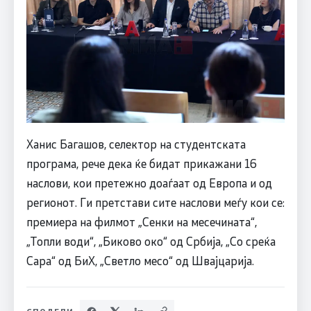
Ханис Багашов, селектор на студентската
програма, рече дека ќе бидат прикажани 16
наслови, кои претежно доаѓаат од Европа и од
регионот. Ги претстави сите наслови меѓу кои се:
премиера на филмот „Сенки на месечината“,
„Топли води“, „Биково око“ од Србија, „Со среќа
Сара“ од БиХ, „Светло месо“ од Швајцарија.