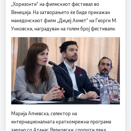
„Хоризонти“ на филмскиот фестивал во
Венеција. На затворањето ќе биде прикажан
македонскиот филм „Диџеј Ахмет“ на Георги М.
Унковски, наградуван на голем број фестивали.
Марија Апчевска, селектор на
интернационалната краткомрежна програма
заедно со Атанас Велковски, соопшти дека