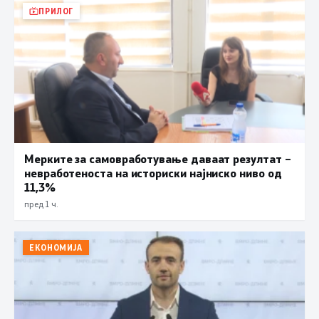
ПРИЛОГ
Мерките за самовработување даваат резултат –
невработеноста на историски најниско ниво од
11,3%
пред 1 ч.
ЕКОНОМИЈА