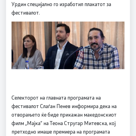
Урдин специјално го изработил плакатот за
фестивалот.
Селекторот на главната програмата на
фестивалот Слаѓан Пенев информира дека на
отворањето ќе биде прикажан македонскиот
филм „Мајка“ на Теона Стругар Митевска, кој
претходно имаше премиера на програмата