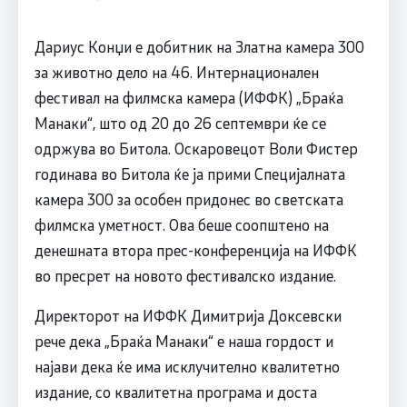
Дариус Конџи е добитник на Златна камера 300
за животно дело на 46. Интернационален
фестивал на филмска камера (ИФФК) „Браќа
Манаки“, што од 20 до 26 септември ќе се
одржува во Битола. Оскаровецот Воли Фистер
годинава во Битола ќе ја прими Специјалната
камера 300 за особен придонес во светската
филмска уметност. Ова беше соопштено на
денешната втора прес-конференција на ИФФК
во пресрет на новото фестивалско издание.
Директорот на ИФФК Димитрија Доксевски
рече дека „Браќа Манаки“ е наша гордост и
најави дека ќе има исклучително квалитетно
издание, со квалитетна програма и доста