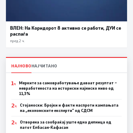
ВЛЕН: На Коридорот 8 активно се работи, ДУИ се
распаѓа
пред 2 ч.
НАЈНОВО
НАЈЧИТАНО
1
Мерките за самовработување даваат резултат –
Ч
невработеноста на историски најниско ниво од
11,3%
2
Стојаноски: Бројки и факти наспроти кампањата
Ч
на „економските експерти“ од СДСM
2
Отворена за сообраќај уште една делница од
Ч
патот Елбасан-Ќафасан