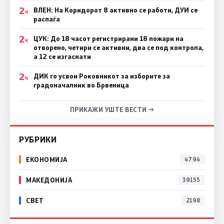
2
ВЛЕН: На Коридорот 8 активно се работи, ДУИ се
Ч
распаѓа
2
ЦУК: До 18 часот регистрирани 18 пожари на
Ч
отворено, четири се активни, два се под контрола,
а 12 се изгаснати
2
ДИК го усвои Роковникот за изборите за
Ч
градоначалник во Брвеница
ПРИКАЖИ УШТЕ ВЕСТИ →
РУБРИКИ
ЕКОНОМИЈА
4794
МАКЕДОНИЈА
39155
СВЕТ
2198