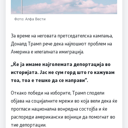
Фото: Алфа Вести
За време на неговата претседателска кампања,
Доналд Трамп рече дека најлошиот проблем на
Америка е илегалната имиграција.
„Ќе ја имаме најголемата депортација во
историјата.
Ј
ас не сум горд што го кажувам
тоа, тоа е тешко да се направи“.
Откако победи на изборите, Трамп сподели
објава на социјалните мрежи во која вели дека ќе
прогласи национална вонредна состојба и ќе
распореди американски војници да помогнат во
тие депортации.