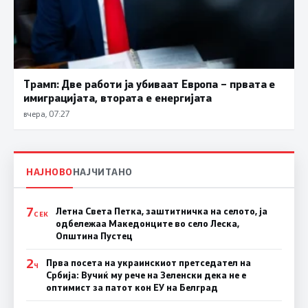
Трамп: Две работи ја убиваат Европа – првата е
имиграцијата, втората е енергијата
вчера, 07:27
НАЈНОВО
НАЈЧИТАНО
7
Летна Света Петка, заштитничка на селото, ја
СЕК
одбележаа Македонците во село Леска,
Општина Пустец
2
Прва посета на украинскиот претседател на
Ч
Србија: Вучиќ му рече на Зеленски дека не е
оптимист за патот кон ЕУ на Белград