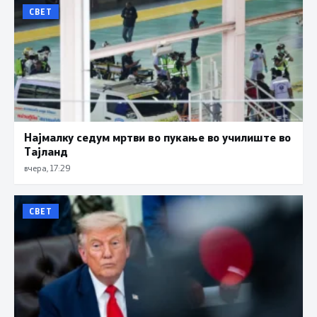
СВЕТ
Најмалку седум мртви во пукање во училиште во
Тајланд
вчера, 17:29
СВЕТ