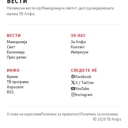
ВЕСТИ
Независни вести од Македонија и светот, дел од медиумската
мрежа ТВ Алфа.
ВЕСТИ
ЗА НАС
Македонија
За Алфа
Свет
Контакт
Економија
Импресум
Прес-релис
ИНФО
СЛЕДЕТЕ НÉ
Време
Facebook
ТВ програма
X / Twitter
Хороскоп
YouTube
RSS
Instagram
Услови на користење
Политика за приватност
Политика за колачиња
© 2026 ТВ Алфа