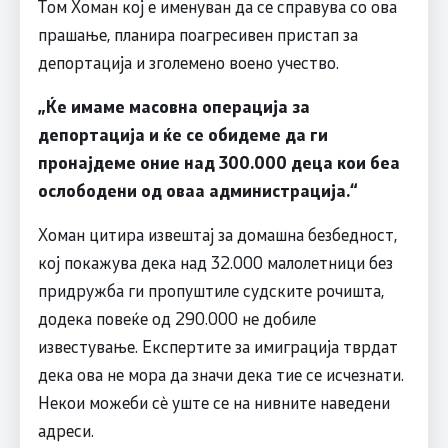
Том Хоман кој е именуван да се справува со ова
прашање, планира поагресивен пристап за
депортација и зголемено воено учество.
„Ќе имаме масовна операција за
депортација и ќе се обидеме да
ги
про
најдеме
оние
над 300.000 деца кои беа
ослободени од оваа администрација.
“
Хоман цитира извештај за домашна безбедност,
кој покажува дека над 32.000 малолетници без
придружба ги пропуштиле судските рочишта,
додека повеќе од 290.000 не добиле
известување. Експертите за имиграција тврдат
дека ова не мора да значи дека тие се исчезнати.
Некои можеби сè уште се на нивните наведени
адреси.