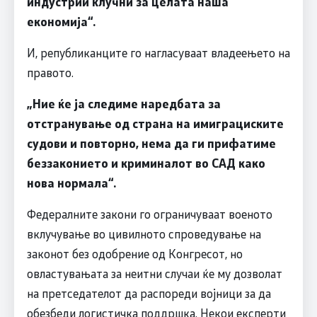
индустрии клучни за целата наша
економија“.
И, републиканците го нагласуваат владеењето на
правото.
„Ние ќе ја следиме наредбата за
отстранување од страна на имиграциските
судови и повторно, нема да ги прифатиме
беззаконието и криминалот во
САД
како
нова нормала“.
Федералните закони го ограничуваат военото
вклучување во цивилното спроведување на
законот без одобрение од Конгресот, но
овластувањата за неитни случаи ќе му дозволат
на претседателот да распореди војници за да
обезбеди логистичка поддршка. Некои експерти