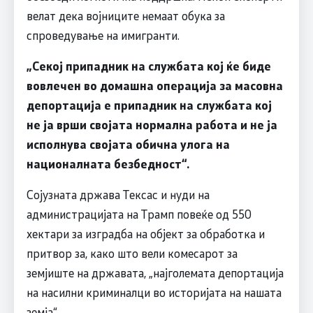
велат дека војниците немаат обука за
спроведување на имигранти.
„Секој припадник на службата кој ќе биде
вовлечен во домашна операција за масовна
депортација е припадник на службата кој
не ја врши својата нормална работа и не ја
исполнува својата обична улога на
националната безбедност“.
Сојузната држава Тексас и нуди на
администрацијата на Трамп повеќе од 550
хектари за изградба на објект за обработка и
притвор за, како што вели комесарот за
земјиште на државата, „најголемата депортација
на насилни криминалци во историјата на нашата
земја“.