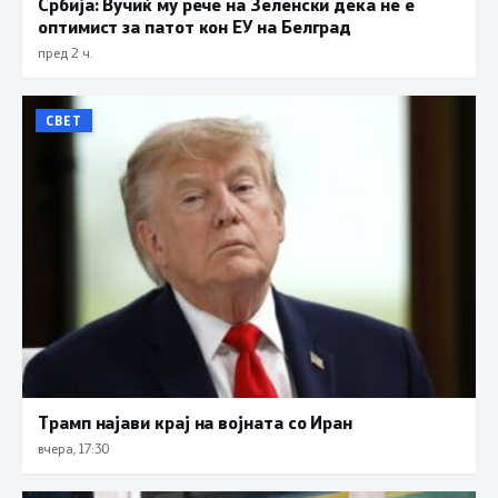
Србија: Вучиќ му рече на Зеленски дека не е
оптимист за патот кон ЕУ на Белград
пред 2 ч.
СВЕТ
Трамп најави крај на војната со Иран
вчера, 17:30