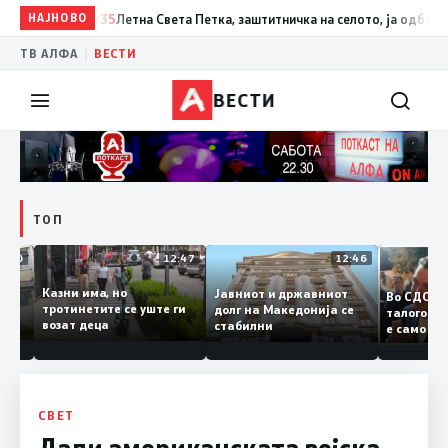
НАЈНОВО
17:35
Летна Света Петка, заштитничка на селото, ја одбележаа 
|
ТВ АЛФА
ВЕСТИ
ВЕСТИ
ТОП
12:50
12:47
12:46
Казни има, но
Јавниот и државниот
Во СД
удии и
тротинетите се уште ги
долг на Македонија се
талог
и
возат деца
стабилни
е само
нието
копија
Заев
СВЕТ
Дали американската војска