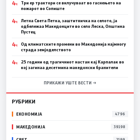
4
Три ер трактори се вклучуваат во гаснењето на
Ч
пожарот во Сопиште
4
Летна Света Петка, заштитничка на селото, ја
Ч
одбележаа Македонците во село Леска, Општина
Пустец
4
Од климатските промени во Македонија најмногу
Ч
страда земјоделството
4
25 години од трагичниот настан кај Карпалак во
Ч
кој загинаа десетмина македонски бранители
ПРИКАЖИ УШТЕ ВЕСТИ →
РУБРИКИ
ЕКОНОМИЈА
4796
МАКЕДОНИЈА
39198
СВЕТ
2199