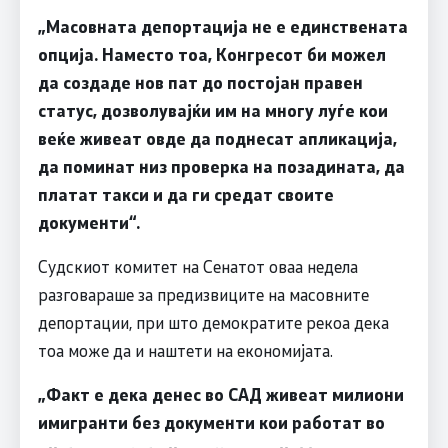
„Масовната депортација не е единствената
опција. Наместо тоа, Конгресот би можел
да создаде нов пат до постојан правен
статус, дозволувајќи им на многу луѓе кои
веќе живеат овде да поднесат апликација,
да поминат низ проверка на позадината, да
платат такс
и
и да ги средат своите
документи“.
Судскиот комитет на Сенатот оваа недела
разговараше за предизвиците на масовните
депортации, при што демократите рекоа дека
тоа може да и наштети на економијата.
„Факт е дека денес во
САД
живеат милиони
имигранти без документи кои работат во