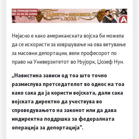
Нејасно е како американската војска би можела
да се искористи за извршување на ова ветување
за масовни депортации, вели професорот по
право на Универзитетот во Њујорк, Џозеф Нун.
„Навистина зависи од тоа што точно
размислува претседателот во однос на тоа
како сака да ја користи војската, дали сака
војската директно да учествува во
спроведувањето на законот или да дава
индиректна поддршка за федералната
операција за депортација“.