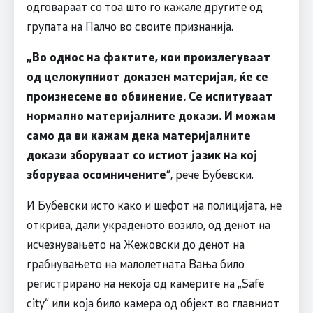
одговараат со тоа што го кажале другите од
групата на Палчо во своите признанија.
„
Во однос на фактите, кои произлегуваат
од целокупниот доказен материјал, ќе се
произнесеме во обвинение. С
е испитуваат
нормално материјалните докази. И можам
само да ви кажам дека материјалните
докази зборуваат со истиот јазик на кој
зборуваа осомничените
“, рече Бубевски.
И Бубевски исто како и шефот на полицијата, не
открива, дали украденото возило, од денот на
исчезнувањето на Жежовски до денот на
грабнувањето на малолетната Вања било
регистрирано на некоја од камерите на „Safe
city“ или која било камера од објект во главниот