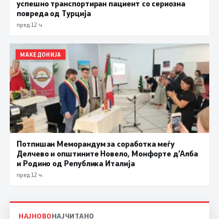
успешно транспортиран пациент со сериозна
повреда од Турција
пред 12 ч.
МАКЕДОНИЈА
Потпишан Меморандум за соработка меѓу
Делчево и општините Новело, Монфорте д’Алба
и Родино од Република Италија
пред 12 ч.
НАЈНОВО
НАЈЧИТАНО