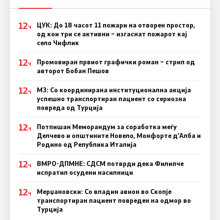
12
ЦУК: До 18 часот 11 пожари на отворен простор,
Ч
од кои три се активни – изгаснат пожарот кај
село Чифлик
12
Промовиран првиот графички роман – стрип од
Ч
авторот Бобан Пешов
12
МЗ: Со координирана институционална акција
Ч
успешно транспортиран пациент со сериозна
повреда од Турција
12
Потпишан Меморандум за соработка меѓу
Ч
Делчево и општините Новело, Монфорте д’Алба и
Родино од Република Италија
12
ВМРО-ДПМНЕ: СДСM потврди дека Филипче
Ч
испратил осудени насилници
12
Мерџановски: Со владин авион во Скопје
Ч
транспортиран пациент повреден на одмор во
Турција