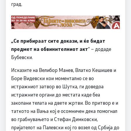
град.
„Се прибираат сите докази, и ќе бидат
предмет на обвинителниот акт
“ – додаде
Бубевски.
Исказите на Велибор Манев, Влатко Кешишев и
Боре Видевски кои моментално се во
истражниот затвор во Шутка, ги доведоа
истражните органи до местата каде беа
закопани телата на двете жртви. Во притвор е и
таткото на Вања кој е осомничен дека помогнал
во грабнувањето и Стефан Димковски,
пријателот на Палевски кој го возел од Србија до