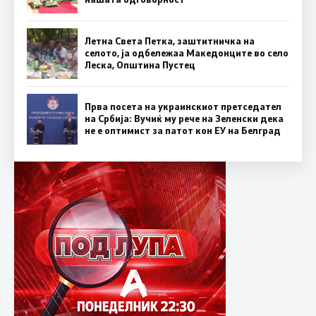
Летна Света Петка, заштитничка на
селото, ја одбележаа Македонците во село
Леска, Општина Пустец
Прва посета на украинскиот претседател
на Србија: Вучиќ му рече на Зеленски дека
не е оптимист за патот кон ЕУ на Белград