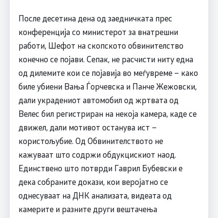
После десетина дена од заедничката прес
конференција со министерот за внатрешни
работи, Шефот на скопското обвинителство
конечно се појави. Сепак, не расчисти ниту една
од дилемите кои се појавија во меѓувреме – како
биле убиени Вања Ѓорчевска и Панче Жежовски,
дали украдениот автомобил од жртвата од
Велес бил регистриран на некоја камера, каде се
движел, дали мотивот останува ист –
користољубие. Од Обвинителството не
кажуваат што содржи обдукцискиот наод.
Единствено што потврди Гаврил Бубевски е
дека собраните докази, кои веројатно се
однесуваат на ДНК анализата, видеата од
камерите и разните други вештачења