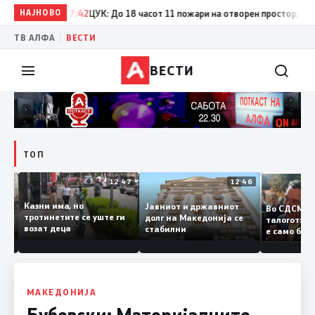
НАЈНОВО
17:42
ЦУК: До 18 часот 11 пожари на отворен простор, од кои 
|
ТВ АЛФА
ВЕСТИ
ВЕСТИ
ТОП
12:50
12:47
12:46
Казни има, но
Јавниот и државниот
Во СДСМ
дии и
тротинетите се уште ги
долг на Македонија се
талогот
возат деца
стабилни
е само 
ието
копија д
Заев
МАКЕДОНИЈА
Бубевски: Материјалните