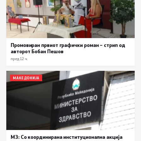
Промовиран првиот графички роман – стрип од
авторот Бобан Пешов
пред 12 ч.
МАКЕДОНИЈА
МЗ: Со координирана институционална акција