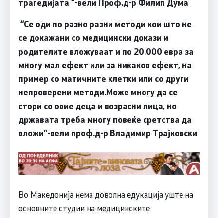
трагедијата
“-
вели Проф.д-р Филип Дума
“
Се оди по разно разни методи кои што не
се докажани со медицински докази и
родителите вложуваат и по 20.000 евра за
многу мал ефект или за никаков ефект, на
пример со матичните клетки или со други
непроверени методи
.
Може многу да се
стори со овие деца и возрасни лица, но
државата треба многу повеќе сретства да
вложи
”-
вели проф.д-р Владимир Трајковски
Во Македонија нема доволна едукација уште на
основните студии на медицинските