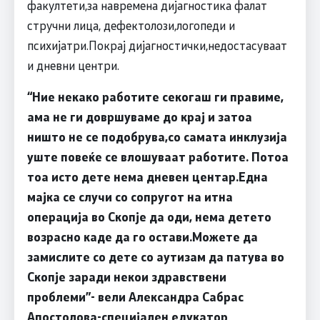
факултети,за навремена дијагностика фалат
стручни лица, дефектолози,логопеди и
психијатри.Покрај дијагностички,недостасуваат
и дневни центри.
“
Ние некако работите секогаш ги правиме
,
ама не ги довршуваме до крај и затоа
ништо не се подобрува,со самата инклузија
уште повеќе се влошуваат работите. Потоа
тоа исто дете нема дневен центар
.
Една
мајка се случи со сопругот на итна
операција во Скопје да оди, нема детето
возрасно каде да го остави.Можете да
замислите со дете со аутизам да патува во
Скопје заради некои здравствени
проблеми
”-
вели Александра Сабрас
Апостолова-специјален едукатор