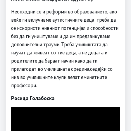
Неопходни се и реформи во образованието, ако
веќе ги вклучивме аутистичните деца треба да
се искористи нивниот потенцијал и способности
без да ги уништуваме и да им предзвикуваме
дополнителни трауми. Треба училиштата да
научат да живеат со тие деца, а не децата и
родителите да бараат начин како да ги
прилагодат во училишната средина,седејќи со
нив во училишните клупи велат еминетните
професори.
Росица Голабоска