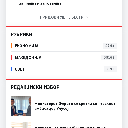
за пиење и за готвење
ПРИКАЖИ УШТЕ ВЕСТИ →
РУБРИКИ
ЕКОНОМИЈА
4794
МАКЕДОНИЈА
39162
СВЕТ
2198
РЕДАКЦИСКИ ИЗБОР
Министерот Ферати се сретна со турскиот
амбасадор Улусој
Мерките за самовработување даваат