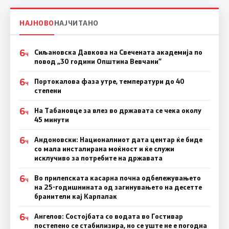
НАЈНОВО
НАЈЧИТАНО
6
Сиљановска Давкова на Свечената академија по
Ч
повод „30 години Општина Вевчани“
6
Портокалова фаза утре, температури до 40
Ч
степени
6
На Табановце за влез во државата се чека околу
Ч
45 минути
6
Андоновски: Националниот дата центар ќе биде
Ч
со мала инсталирана моќност и ќе служи
исклучиво за потребите на државата
6
Во прилепската касарна почна одбележувањето
Ч
на 25-годишнината од загинувањето на десетте
бранители кај Карпалак
6
Ангелов: Состојбата со водата во Гостивар
Ч
постепено се стабилизира, но се уште не е погодна