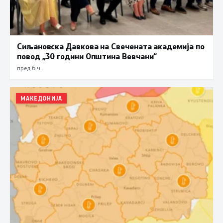
Сиљановска Давкова на Свечената академија по
повод „30 години Општина Вевчани“
пред 6 ч.
МАКЕДОНИЈА