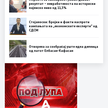
резултат – невработеноста на историски
најниско ниво од 11,3%
Стојаноски: Бројки и факти наспроти
кампањата на „економските експерти“ од
СДСM
Отворена за сообраќај уште една делница
од патот Елбасан-Ќафасан