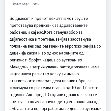
Фото: Алфа Вести
Во дваесет и првиот век,аутизмот сеуште
претставува предизвик за здравствените
работници кај нас.Кога станува збор за
дијагностика и третман, земјава заостанува
половина век зад развиените европски земји,а со
деценија каска и во однос на земјите од
регионот. Бројот надеца со аутизам во
Македонија загрижувачки расте,државата нема
национален регистар колку ги има,но
статистиките говорат дека нивниот број се
зголемува со растечка стапка од 10 до 17 отсто
годишно.Ако пред 10 години еднаш месечно се
сретнував во аутистично дете,сега половина од
амбулантата во која работам се деца со аутизам-