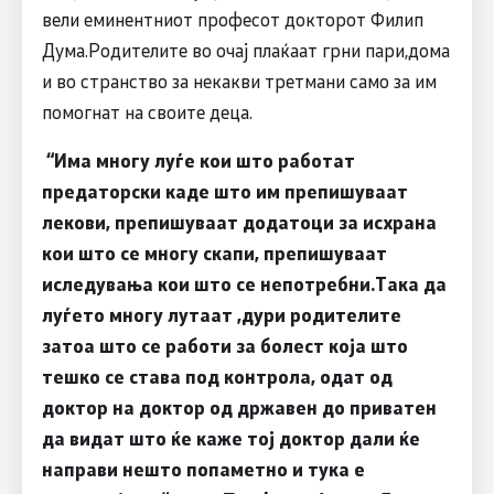
вели еминентниот професот докторот Филип
Дума.Родителите во очај плаќаат грни пари,дома
и во странство за некакви третмани само за им
помогнат на своите деца.
“
Има многу луѓе кои што работат
предаторски каде што им препишуваат
лекови, препишуваат додатоци за исхрана
кои што се многу скапи, препишуваат
иследувања кои што се непотребни.Така да
луѓето многу лутаат ,дури родителите
затоа што се работи за болест која што
тешко се става под контрола
,
одат од
доктор на доктор од државен до приватен
да видат што ќе каже тој доктор дали ќе
направи нешто попаметно и тука е