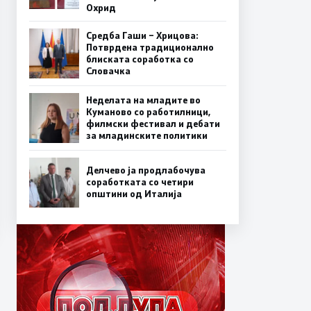
Охрид
Средба Гаши – Хрицова:
Потврдена традиционално
блиската соработка со
Словачка
Неделата на младите во
Куманово со работилници,
филмски фестивал и дебати
за младинските политики
Делчево ја продлабочува
соработката со четири
општини од Италија