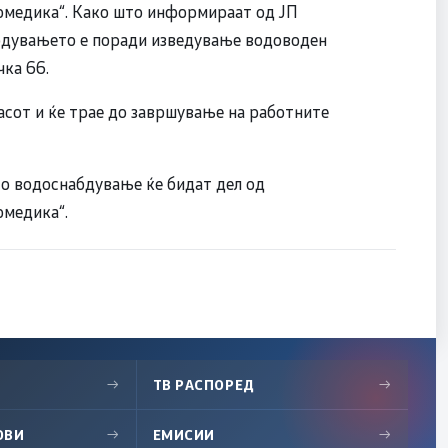
ромедика“. Како што информираат од ЈП
абдувањето е поради изведување водоводен
ка 66.
асот и ќе трае до завршување на работните
то водоснабдување ќе бидат дел од
омедика“.
→
ТВ РАСПОРЕД
→
ОВИ
→
ЕМИСИИ
→