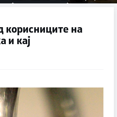
првачиња помалку
половина тунел во слепа
улица, сега имаме целина
од корисниците на
 и кај