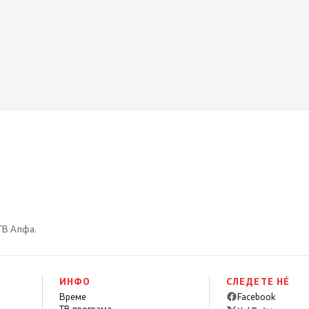
блесне
 ТВ Алфа.
ИНФО
СЛЕДЕТЕ НÉ
Време
Facebook
ТВ програма