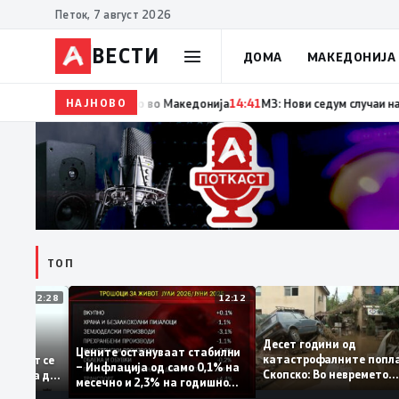
Петок, 7 август 2026
ВЕСТИ
ДОМА
МАКЕДОНИЈА
НАЈНОВО
14:42
Момче тешко повредено во Кушадаси со вла
ТОП
12:28
12:12
Десет години од
тапува –
Цените остануваат стабилни
катастрофалните по
дентитетот се
– Инфлација од само 0,1% на
Скопско: Во невреме
 која нема да
месечно и 2,3% на годишно
загинаа 22 лица
ниво