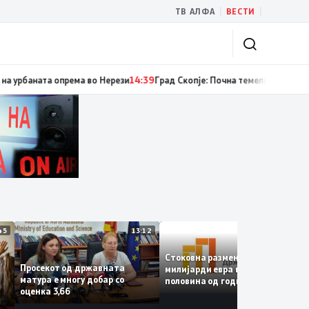
|
|
ТВ АЛФА
ВЕСТИ
ум случаи на инфекција со вирусот Западен Нил, сите од Скопје
14:40
Рек
13:45
13:12
12:4
Стоковна размена од 10,5
Просекот од државната
милијарди евра во првата
матура е многу добар со
половина од годината –
оценка 3,66
Македонија го зголемува
е
извозот