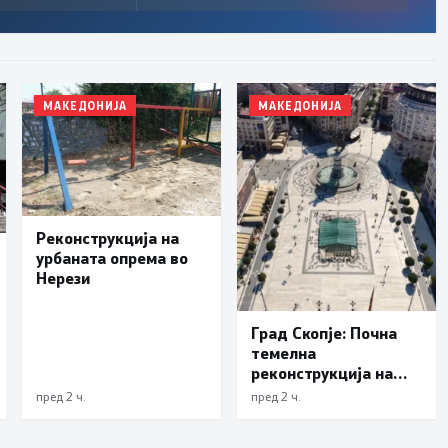
МАКЕДОНИЈА
МАКЕДОНИЈА
Реконструкција на
урбаната опрема во
Нерези
Град Скопје: Почна
темелна
реконструкција на
еден од симболите на
пред 2 ч.
пред 2 ч.
Скопје – подната
фонтана повторно ќе