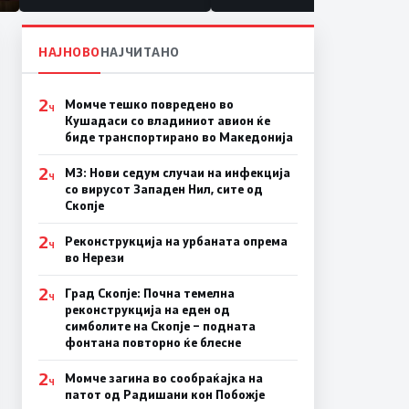
НАЈНОВО
НАЈЧИТАНО
2
Момче тешко повредено во
Ч
Кушадаси со владиниот авион ќе
биде транспортирано во Македонија
2
МЗ: Нови седум случаи на инфекција
Ч
со вирусот Западен Нил, сите од
Скопје
2
Реконструкција на урбаната опрема
Ч
во Нерези
2
Град Скопје: Почна темелна
Ч
реконструкција на еден од
симболите на Скопје – подната
фонтана повторно ќе блесне
2
Момче загина во сообраќајка на
Ч
патот од Радишани кон Побожје