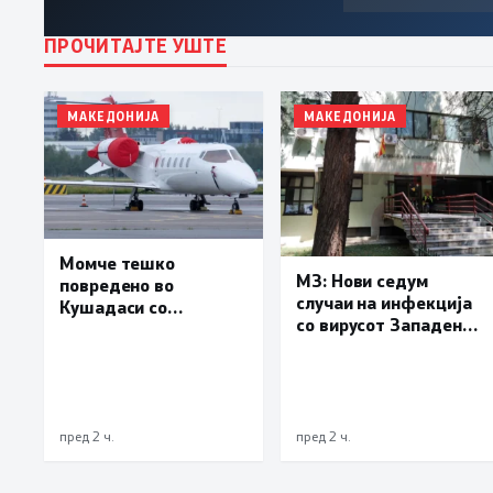
ПРОЧИТАЈТЕ УШТЕ
МАКЕДОНИЈА
МАКЕДОНИЈА
Момче тешко
МЗ: Нови седум
повредено во
случаи на инфекција
Кушадаси со
со вирусот Западен
владиниот авион ќе
Нил, сите од Скопје
биде транспортирано
во Македонија
пред 2 ч.
пред 2 ч.