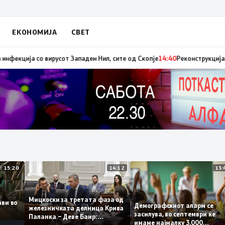
ЕКОНОМИЈА
СВЕТ
диниот авион ќе биде транспортирано во Македонија
14:41
МЗ: Нови сед
15:20
14:12
Мицкоски за третата фаза од
плави во
Демографскиот аларм се
железничката делница Крива
то
засилува, во септември ќ
Паланка – Деве Баир:
имаме најмалку 3.000
Проектот нема да заврши на