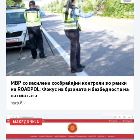
МВР со засилени сообраќајни контроли во рамки
на ROADPOL: Фокус на брзината и безбедноста на
патиштата
пред 8 ч.
МАКЕДОНИЈА