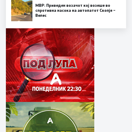
МВР: Приведен возачот кој возеше во
спротивна насока на автопатот Скопје –
Велес