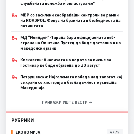
службената положба и овластување”
8
МВР со засилени сообраќајни контроли во рамки
Ч
на ROADPOL: Фокус на брзината и безбедноста на
патиштата
8
МД “Илинден“-Тирана бара официјалната веб-
Ч
страна на Општина Пустец да биде достапна и на
македонски јазик
9
Клековски: Анализата на водата за пиење во
Ч
Гостивар ќе биде објавена до 20 август
9
Петрушевски: Најголемата победа над талогот кој
Ч
се храни со хистерија и безнадежност е успешна
Македонија
ПРИКАЖИ УШТЕ ВЕСТИ →
РУБРИКИ
ЕКОНОМИЈА
4779