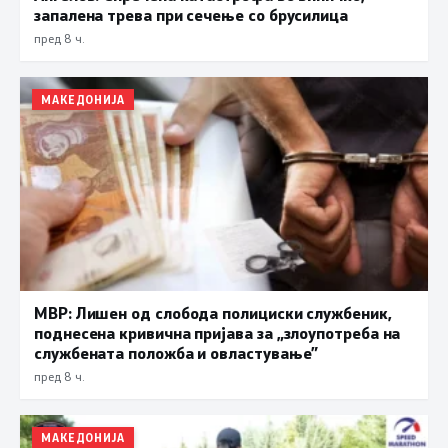
запалена трева при сечење со брусилица
пред 8 ч.
МАКЕДОНИЈА
МВР: Лишен од слобода полициски службеник,
поднесена кривична пријава за „злоупотреба на
службената положба и овластување”
пред 8 ч.
МАКЕДОНИЈА