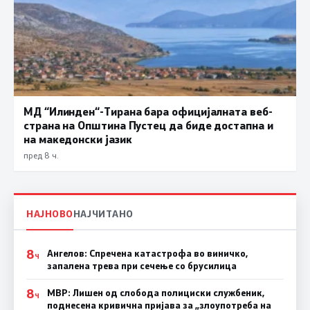
МД “Илинден“-Тирана бара официјалната веб-
страна на Општина Пустец да биде достапна и
на македонски јазик
пред 8 ч.
НАЈНОВО
НАЈЧИТАНО
8
Ангелов: Спречена катастрофа во виничко,
Ч
запалена трева при сечење со брусилица
8
МВР: Лишен од слобода полициски службеник,
Ч
поднесена кривична пријава за „злоупотреба на