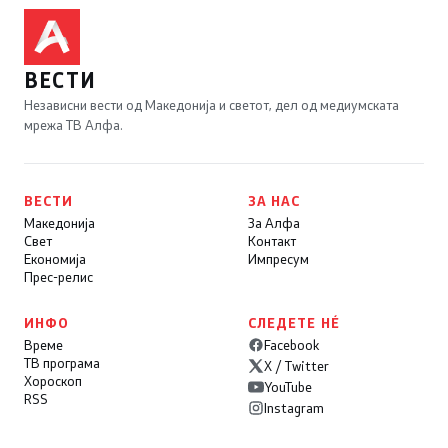
ВЕСТИ
Независни вести од Македонија и светот, дел од медиумската
мрежа ТВ Алфа.
ВЕСТИ
ЗА НАС
Македонија
За Алфа
Свет
Контакт
Економија
Импресум
Прес-релис
ИНФО
СЛЕДЕТЕ НÉ
Време
Facebook
ТВ програма
X / Twitter
Хороскоп
YouTube
RSS
Instagram