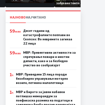
Коридор 8, Македонија
забрзано темпо
станува раскрсница на
Балканот
НАЈНОВО
НАЈЧИТАНО
59
Десет години од
МИН
катастрофалните поплави во
Скопско: Во невремето загинаа
22 лица
59
МВР: Превентивни активности за
МИН
спречување пожари и имотни
деликти, како и за безбедно
учество во сообраќајот
1
МВР: Приведени 15 лица поради
Ч
безобѕирно управување моторно
возило, петмина малолетници
1
МВР и Бирото за јавни набавки
Ч
потпишаа меморандум за
поефикасна размена на податоци и
заедничка борба против корупцијата