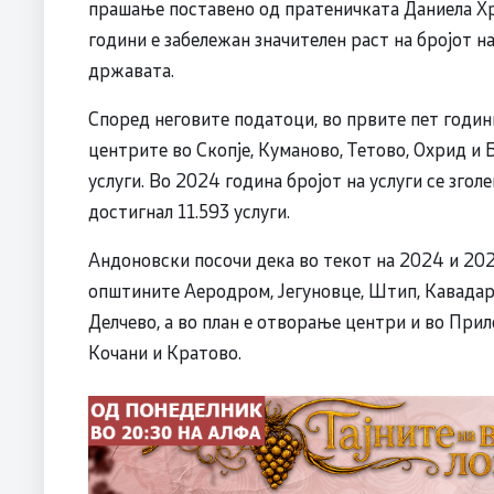
прашање поставено од пратеничката Даниела Х
години е забележан значителен раст на бројот на
државата.
Според неговите податоци, во првите пет годи
центрите во Скопје, Куманово, Тетово, Охрид и 
услуги. Во 2024 година бројот на услуги се згол
достигнал 11.593 услуги.
Андоновски посочи дека во текот на 2024 и 202
општините Аеродром, Јегуновце, Штип, Кавадарц
Делчево, а во план е отворање центри и во Приле
Кочани и Кратово.