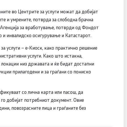
ните во Центрите за услуги можат да добијат
ите и умрените, потврда за слободна брачна
д Агенција за вработување, потврди од Фондот
о и инвалидско осигурување и Катастарот.
за услуги – е-Киоск, како практично решение
нистративни услуги. Како што истакна,
 локации низ државата и ќе бидат достапни
укции прилагодени и за граѓани со пониско
фикуваат со лична карта или пасош, да
 го добијат потребниот документ. Овие
дини, повозрасните лица и граѓаните без