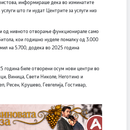
ристова, информираше дека во изминатите
 услуги што ги нудат Центрите за услуги низ
ни од нивното отворање функционирале само
Битола, кои годишно нуделе помалку од 3.000
емил на 5.700, додека во 2025 година
5 година биле отворени осум нови центри во
и, Виница, Свети Николе, Неготино и
п, Ресен, Крушево, Гевгелија, Гостивар,