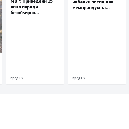
МВР: Приведени 15
набавки потпишаа
лица поради
меморандум за
безобѕирно
поефикасна размена
управување моторно
на податоци и
возило, петмина
заедничка борба
малолетници
против корупцијата
пред 1 ч.
пред 1 ч.