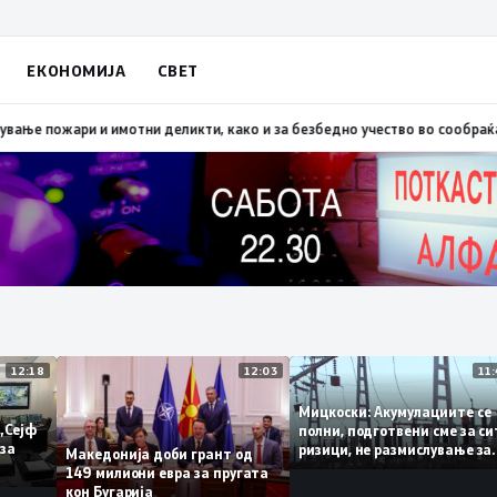
ЕКОНОМИЈА
СВЕТ
Скопско: Во невремето загинаа 22 лица
15:19
МВР: Превентивни активнос
12:18
12:03
Мицкоски: Акумулациите
 од „Сејф
полни, подготвени сме з
ногу за
ризици, не размислување
Македонија доби грант од
поскапување на струјат
149 милиони евра за пругата
кон Бугарија