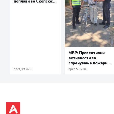
поплави во Скопско:
Во невремето загинаа
22 лица
МВР: Превентивни
активности за
спречување пожари и
имотни деликти, како
пред 59 мин.
пред 59 мин.
и за безбедно учество
во сообраќајот