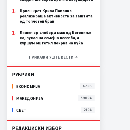
1
Црвен крст Крива Паланка
Ч
реализираше активности за заштита
од топлотен бран
1
Лишен од слобода маж од Боговиње
Ч
кој пукал на семејна веселба, а
куршум оштетил покрив на куќа
ПРИКАЖИ УШТЕ ВЕСТИ →
РУБРИКИ
ЕКОНОМИЈА
4786
МАКЕДОНИЈА
39094
СВЕТ
2194
РЕДАКЦИСКИ ИЗБОР