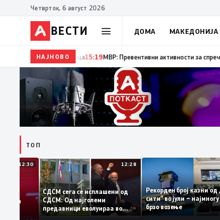
Четврток, 6 август 2026
ВЕСТИ
ДОМА
МАКЕДОНИЈА
НАЈНОВО
15:20
Десет години од катастрофалните поплави во 
ТОП
12:30
12:28
Рекорден број казни
СДСМ сега се исплашени од
сити“ во јули – најм
СДСМ: Од најголеми
атоците на
брзо возење
предавници еволуираа во
мантираат
најголеми патриоти