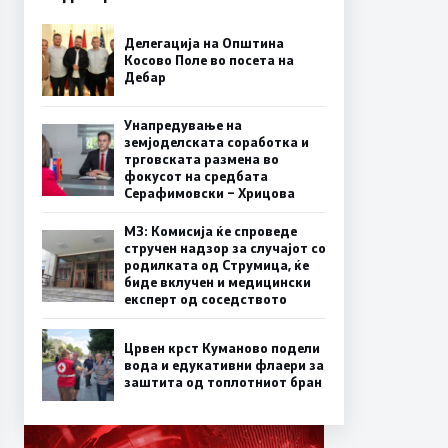
Делегација на Општина
Косово Поле во посета на
Дебар
Унапредување на
земјоделската соработка и
трговската размена во
фокусот на средбата
Серафимовски – Хрицова
МЗ: Комисија ќе спроведе
стручен надзор за случајот со
родилката од Струмица, ќе
биде вклучен и медицински
експерт од соседството
Црвен крст Куманово подели
вода и едукативни флаери за
заштита од топлотниот бран