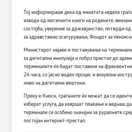
Тој информираше дека од минатата недела граѓа
изводи од матичните книги на родените, венчан
состојба, уверение за државјанство, потврди о
за здравствено осигурување, Фондот за пензиск
Министерот најави и поставување на терминали 
за дигитална инклузија и побрз пристап до адми
терминалите ќе бидат поставени на фреквентни
24 часа, со јасно воден процес и визуелни инстр
ниво на дигитални вештини.
Преку е-Киоск, граѓаните ќе можат да се иденти
изберат услуга, да извршат плаќање и веднаш да
терминали се особено значајни за руралните сре
постојан интернет-пристап.