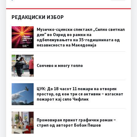
РЕДАКЦИСКИ ИЗБОР
Музичко-сценски спектакл „Силно светнал
ден“ во Охрид во рамки на
одбележувањето на 35-годишнината од
независноста на Македонија
Сончево и многу топло
ЦУК: До 18 часот 11 пожари на отворен
простор, од кои три се активни – изгаснат
пожарот кај село Чифлик
Промовиран првиот графички роман –
стрип од авторот Бобан Пешов