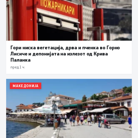
Гори ниска вегетација, дрва и пченка во Горно
Лисиче и депонијата на излезот од Крива
Паланка
пред 1 ч.
МАКЕДОНИЈА