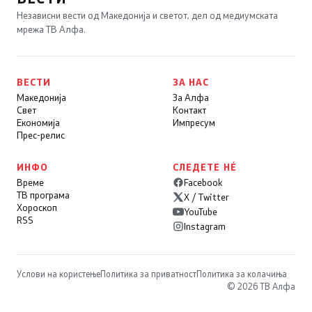
Независни вести од Македонија и светот, дел од медиумската
мрежа ТВ Алфа.
ВЕСТИ
ЗА НАС
Македонија
За Алфа
Свет
Контакт
Економија
Импресум
Прес-релис
ИНФО
СЛЕДЕТЕ НÉ
Време
Facebook
ТВ програма
X / Twitter
Хороскоп
YouTube
RSS
Instagram
Услови на користење
Политика за приватност
Политика за колачиња
© 2026 ТВ Алфа