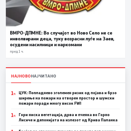
ВМРО-ДПМНЕ: Во случајот во Ново Село не се
инволвирани деца, туку возрасни луѓе на Заев,
осудени насилници и наркомани
пред 1 ч.
НАЈНОВО
НАЈЧИТАНО
1
ЦУК: Попладнево зголемен ризик од појава и брзо
Ч
ширење на пожари на отворен простор и шумски
пожари поради многу висок FWI
1
Гори ниска вегетација, дрва и пченка во Горно
Ч
Лисиче и депонијата на излезот од Крива Паланка