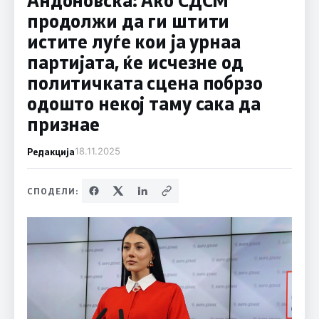
продолжи да ги штити
истите луѓе кои ја урнаа
партијата, ќе исчезне од
политичката сцена побрзо
одошто некој таму сака да
признае
Редакција
18.11.2025
СПОДЕЛИ: