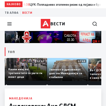
НАЈНОВО
08:38
ЦУК: Попладнево зголемен ризик од појава и брзо ширењ
|
ТВ АЛФА
ВЕСТИ
ВЕСТИ
ТОП
12:50
12:47
12:46
Казни има, но
Јавниот и државниот
Во СДСМ
дии и
тротинетите се уште ги
долг на Македонија се
талогот
возат деца
стабилни
е само 
ието
копија 
Заев
МАКЕДОНИЈА
Андоновска: Ако СДСM