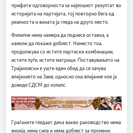
прифати одговорноста за најлошиот резултат во
историјата на партијата, тој повторно бега од
реалноста и вината ја гледа на друго место.
Филипче нема намера да поднесе оставка, а
камоли да покаже доблест. Наместо тоа,
продолжува со истите партиски комбинации,
истите луѓе, истите матрици. Поставувањето на
Трајановски е уште еден обид да се зачува
влијанието на Заев, односно она влијание кое ја
доведе СДСM до колапс.
Граѓаните гледаат дека вакво раководство нема
визија, нема сила и нема доблест за промени.