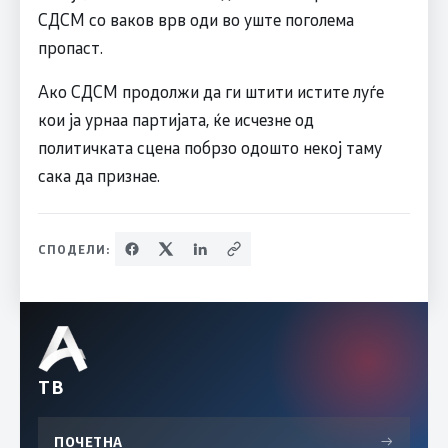
СДСM со ваков врв оди во уште поголема
пропаст.
Ако СДСM продолжи да ги штити истите луѓе
кои ја урнаа партијата, ќе исчезне од
политичката сцена побрзо одошто некој таму
сака да признае.
СПОДЕЛИ:
ТВ
ПОЧЕТНА
→