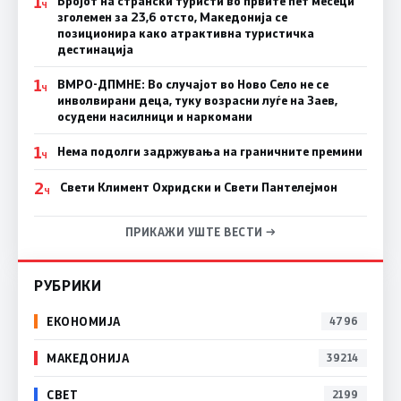
1
Бројот на странски туристи во првите пет месеци
Ч
зголемен за 23,6 отсто, Македонија се
позиционира како атрактивна туристичка
дестинација
1
ВМРО-ДПМНЕ: Во случајот во Ново Село не се
Ч
инволвирани деца, туку возрасни луѓе на Заев,
осудени насилници и наркомани
1
Нема подолги задржувања на граничните премини
Ч
2
Свети Климент Охридски и Свети Пантелејмон
Ч
ПРИКАЖИ УШТЕ ВЕСТИ →
РУБРИКИ
ЕКОНОМИЈА
4796
МАКЕДОНИЈА
39214
СВЕТ
2199