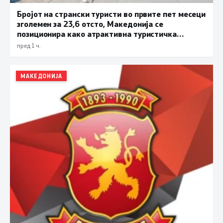
Бројот на странски туристи во првите пет месеци
зголемен за 23,6 отсто, Македонија се
позиционира како атрактивна туристичка
дестинација
пред 1 ч.
МАКЕДОНИЈА