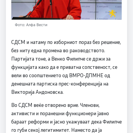
Фото: Алфа Вести
СДСM и натаму по изборниот пораз без решение,
без ниту една промена во раководството.
Партијата тоне, а Венко Филипче се држи за
функцијата како да е приватна сопственост, се
вели во соопштението од ВМРО-ДПМНЕ од
денешната партиска прес-конференција на
Викторија Андоновска.
Во СДСM веќе отворено врие. Членови,
активисти и поранешни функционери јавно
бараат реформи и јасно укажуваат дека Филипче
го губи секој легитимитет. Наместо да ја