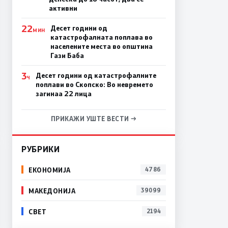
активни
22
Десет години од
МИН
катастрофалната поплава во
населените места во општина
Гази Баба
3
Десет години од катастрофалните
Ч
поплави во Скопско: Во невремето
загинаа 22 лица
ПРИКАЖИ УШТЕ ВЕСТИ →
РУБРИКИ
ЕКОНОМИЈА
4786
МАКЕДОНИЈА
39099
СВЕТ
2194