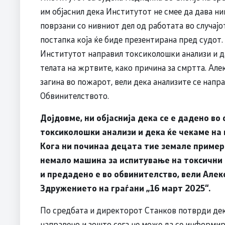
им објаснил дека Институтот не смее да дава н
поврзани со нивниот дел од работата во случајот
постапка која ќе биде презентирана пред судот
Институтот направил токсиколошки анализи и да
телата на жртвите, како причина за смртта. Але
загина во пожарот, вели дека анализите се напр
Обвинителството.
Дојдовме, ни објаснија дека се е дадено во
токсиколошки анализи и дека ќе чекаме на 
Кога ни починаа децата тие земале примеро
немало машина за испитување на токсични 
и предадено е во обвинителство, вели Алек
Здружението на граѓани „16 март 2025“.
По средбата и директорот Станков потврди дека
направено и зошто сега не може да се информир