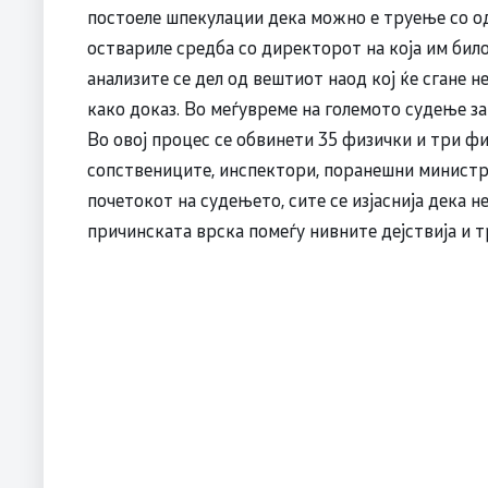
постоеле шпекулации дека можно е труење со о
оствариле средба со директорот на која им би
анализите се дел од вештиот наод кој ќе сгане н
како доказ. Во меѓувреме на големото судење за
Во овој процес се обвинети 35 физички и три фи
сопствениците, инспектори, поранешни министр
почетокот на судењето, сите се изјаснија дека н
причинската врска помеѓу нивните дејствија и 