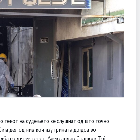
о текот на судењето ќе слушнат од што точно
бија дел од нив кои изутрината дојдоа во
едба со директорот, Александар Станков. Тој