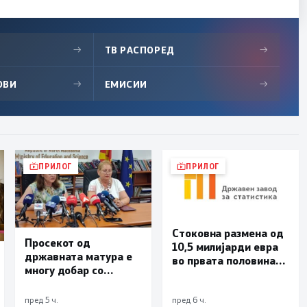
→
ТВ РАСПОРЕД
→
ОВИ
→
ЕМИСИИ
→
ПРИЛОГ
ПРИЛОГ
Стоковна размена од
Просекот од
10,5 милијарди евра
државната матура е
во првата половина
многу добар со
од годината –
оценка 3,66
Македонија го
зголемува извозот
пред 5 ч.
пред 6 ч.