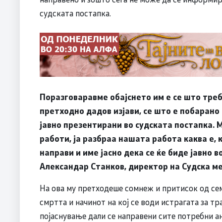
судската постапка.
Поразговаравме обајснето им е се што треба
претходно дадов изјави, се што е побарано 
јавно презентирани во судската постапка.
работи, ја разбраа нашата работа каква е,
направи и име јасно дека се ќе биде јавно в
Александар Станков, директор на Судска м
На ова му претходеше сомнеж и притисок од сем
смртта и начинот на кој се води истрагата за т
појаснување дали се направени сите потребни а