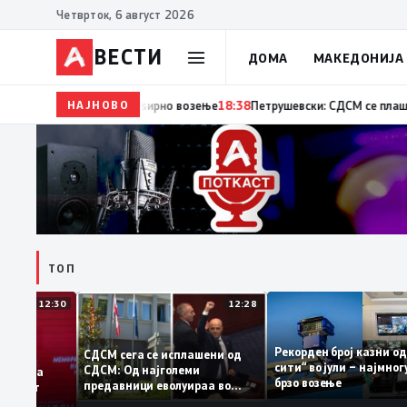
Четврток, 6 август 2026
ВЕСТИ
ДОМА
МАКЕДОНИЈА
НАЈНОВО
18:38
МВР: 222 сообраќајни прекршоци од возачи на
ТОП
12:30
12:28
Рекорден број казн
СДСМ сега се исплашени од
сити“ во јули – нај
СДСМ: Од најголеми
датоците на
брзо возење
предавници еволуираа во
емантираат
најголеми патриоти