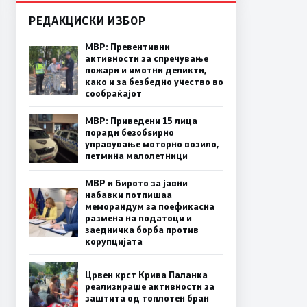
РЕДАКЦИСКИ ИЗБОР
МВР: Превентивни
активности за спречување
пожари и имотни деликти,
како и за безбедно учество во
сообраќајот
МВР: Приведени 15 лица
поради безобѕирно
управување моторно возило,
петмина малолетници
МВР и Бирото за јавни
набавки потпишаа
меморандум за поефикасна
размена на податоци и
заедничка борба против
корупцијата
Црвен крст Крива Паланка
реализираше активности за
заштита од топлотен бран