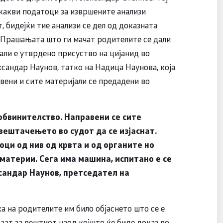
икакви податоци за извршените анализи
, бидејќи тие анализи се дел од доказната
. Прашањата што ги мачат родителите се дали
ли е утврдено присуство на цијанид во
ксандар Наунов, татко на Надица Наунова, која
авени и сите материјали се предадени во
 обвинителство. Направени се сите
вештачењето во судот да се изјаснат.
ци од нив од крвта и од органите но
материи. Сега има машина, испитано е се
сандар Наунов, претседател на
 на родителите им било објаснето што се е
аат за вештиот наод којшто ќе биде доказ во