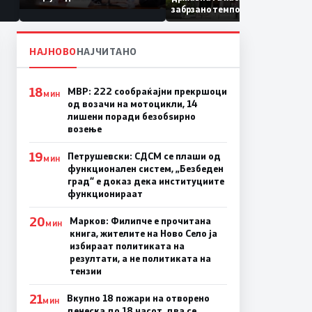
Коридор 8, Македонија
забрзано темпо
станува раскрсница на
Балканот
НАЈНОВО
НАЈЧИТАНО
18
МВР: 222 сообраќајни прекршоци
МИН
од возачи на мотоцикли, 14
лишени поради безобѕирно
возење
19
Петрушевски: СДСМ се плаши од
МИН
функционален систем, „Безбеден
град“ е доказ дека институциите
функционираат
20
Марков: Филипче е прочитана
МИН
книга, жителите на Ново Село ја
избираат политиката на
резултати, а не политиката на
тензии
21
Вкупно 18 пожари на отворено
МИН
денеска до 18 часот, два се