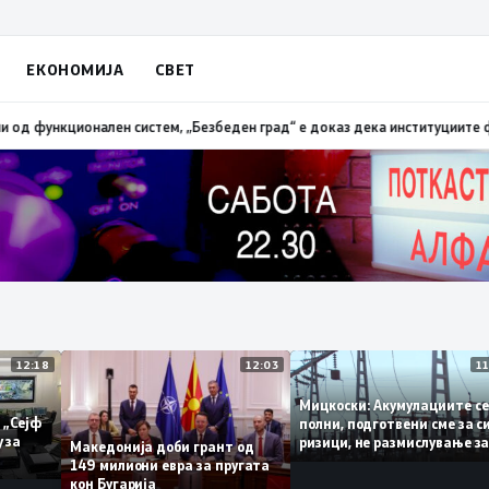
ЕКОНОМИЈА
СВЕТ
 мотоцикли, 14 лишени поради безобѕирно возење
18:38
Петрушевски: СД
12:18
12:03
Мицкоски: Акумулациит
и од „Сејф
полни, подготвени сме 
многу за
ризици, не размислувањ
Македонија доби грант од
поскапување на струја
149 милиони евра за пругата
кон Бугарија