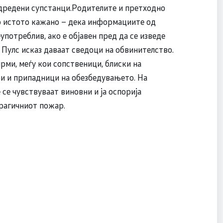
дредени супстанци.Родителите и претходно
ло истото кажано – дека информациите од
еупотреблив, ако е објавен пред да се изведе
 Пулс исказ даваат сведоци на обвинителство.
рми, меѓу кои сопственици, блиски на
и и припадници на обезбедувањето. На
е се чувствуваат виновни и ја оспорија
трагичниот пожар.