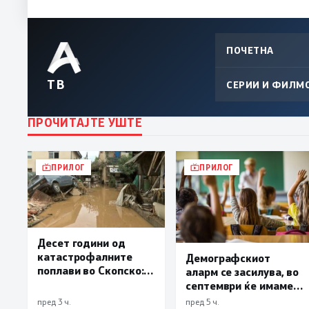
ПОЧЕТНА
ТВ
СЕРИИ И ФИЛМ
ПРОЧИТАЈТЕ УШТЕ
ПРИЛОГ
ПРИЛОГ
Десет години од
катастрофалните
Демографскиот
поплави во Скопско:
аларм се засилува, во
Во невремето загинаа
септември ќе имаме
22 лица
најмалку 3.000
пред 3 ч.
пред 5 ч.