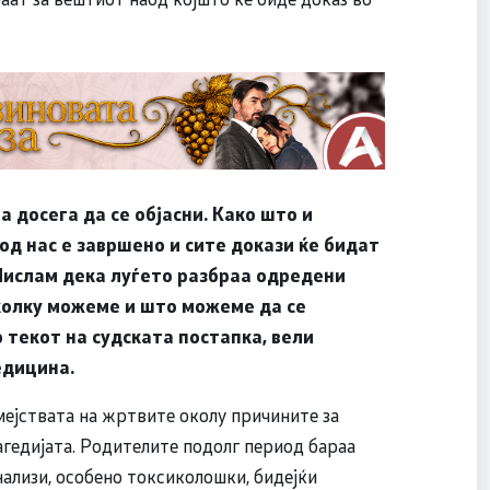
 досега да се објасни. Како што и
од нас е завршено и сите докази ќе бидат
 Мислам дека луѓето разбраа одредени
 колку можеме и што можеме да се
о текот на судската постапка, вели
едицина.
ејствата на жртвите околу причините за
рагедијата. Родителите подолг период бараа
нализи, особено токсиколошки, бидејќи