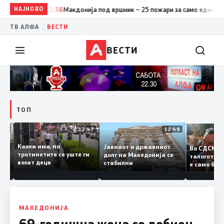
НАЈНОВО
12:36
Макдонија под вршник – 25 пожари за само едно денон
|
ТВ АЛФА
ВЕСТИ
ВЕСТИ
ТОП
12:50
12:47
12:46
Казни има, но
Јавниот и државниот
Во СДСМ
дии и
тротинетите се уште ги
долг на Македонија се
талогот
возат деца
стабилни
е само 
ието
копија 
Заев
МАКЕДОНИЈА
69-годишна жена со добиен