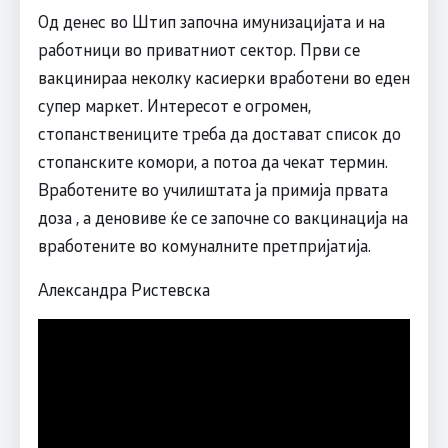
Од денес во Штип започна имунизацијата и на
работници во приватниот сектор. Први се
вакцинираа неколку касиерки вработени во еден
супер маркет. Интересот е огромен,
стопанствениците треба да достават список до
стопанските комори, а потоа да чекат термин.
Вработените во училиштата ја примија првата
доза , а деновиве ќе се започне со вакцинација на
вработените во комуналните претпријатија.
Александра Ристевска