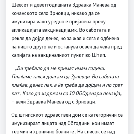
Шеесет и деветгодишната Здравка Манева од
кочанското село Зрновци, никако да се
имунизира иако уредно е пријавена преку
апликацијата вакцинација.мк. Во саботата и
рекле да дојде денес, но за жал и сега е одбиена
па ништо друго не и останува освен да чека пред
капијата на вакциналниот пункт во Штип.
„Би требало да ме примат имам години.
Плаќаме такси доагам од Зрновци. Во саботата
плаќав, денес пак, а ќе треба да дојдам и по трет
пат . Како да издржам со 10.000денари пензија
„
– вели Здравка Манева од с.Зрновци.
Од штипскиот здравствен дом се категорични се
имунизираат лицата над 68години кои имаат
термин и хронично болните . На список се над