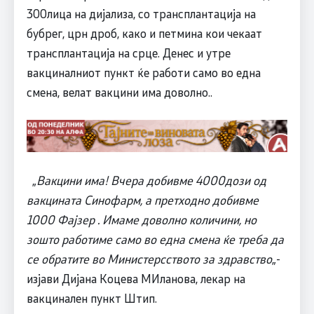
300лица на дијализа, со трансплантација на
бубрег, црн дроб, како и петмина кои чекаат
трансплантација на срце. Денес и утре
вакциналниот пункт ќе работи само во една
смена, велат вакцини има доволно..
„
Вакцини има! Вчера добивме 4000дози од
вакцината Синофарм, а претходно добивме
1000 Фајзер . Имаме доволно количини, но
зошто работиме само во една смена ќе треба да
се обратите во Министерсството за здравство
„-
изјави Дијана Коцева МИланова, лекар на
вакцинален пункт Штип.