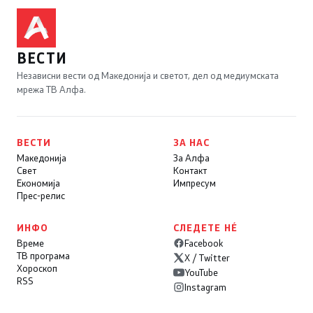
ВЕСТИ
Независни вести од Македонија и светот, дел од медиумската
мрежа ТВ Алфа.
ВЕСТИ
ЗА НАС
Македонија
За Алфа
Свет
Контакт
Економија
Импресум
Прес-релис
ИНФО
СЛЕДЕТЕ НÉ
Време
Facebook
ТВ програма
X / Twitter
Хороскоп
YouTube
RSS
Instagram