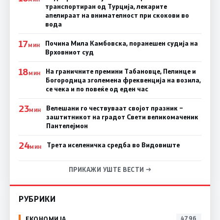
транспортиран од Турција, лекарите
апелираат на внимателност при скокови во
вода
17
Почина Мила Камбовска, поранешен судија на
МИН
Врховниот суд
18
На граничните премини Табановце, Пелинце и
МИН
Богородица зголемена фреквенција на возила,
се чека и по повеќе од еден час
23
Велешани го чествуваат својот празник –
МИН
заштитникот на градот Свети великомаченик
Пантелејмон
24
Трета иселеничка средба во Видовиште
МИН
ПРИКАЖИ УШТЕ ВЕСТИ →
РУБРИКИ
ЕКОНОМИЈА
4796