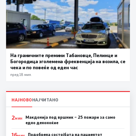
На граничните премини Табановце, Пелинце и
Богородица зголемена фреквенција на возила, се
чека и по повеќе од еден час
пред 18 мин.
НАЈНОВО
НАЈЧИТАНО
2
Макдонија под вршник – 25 пожари за само
МИН
едно деноноќие
16
Подобрена состојбата на пациентот
МИН