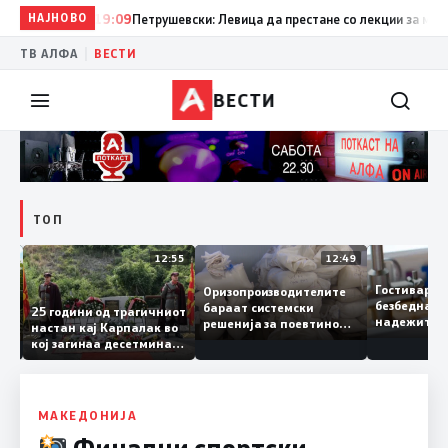
НАЈНОВО
19:09
Петрушевски: Левица да престане со лекции за морал и
|
ТВ АЛФА
ВЕСТИ
ВЕСТИ
ТОП
13:04
12:55
12:49
Гостивар
Оризопроизводителите
безбедна
бараат системски
нија
25 години од трагичниот
надежите
решенија за поевтино
настан кај Карпалак во
следната
производство
кој загинаа десетмина
може да 
македонски бранители
МАКЕДОНИЈА
Финални спортски