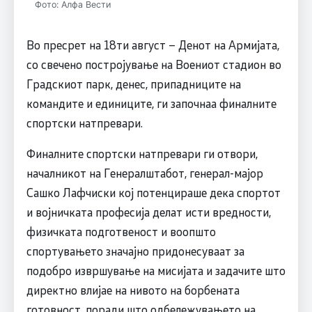
Фото: Алфа Вести
Во пресрет на 18ти август – Денот на Армијата,
со свечено постројување на Воениот стадион во
Градскиот парк, денес, припадниците на
командите и единиците, ги започнаа финалните
спортски натпревари.
Финалните спортски натпревари ги отвори,
началникот на Генералштабот, генерал-мајор
Сашко Лафчиски кој потенцираше дека спортот
и војничката професија делат исти вредности,
физичката подготвеност и воопшто
спортувањето значајно придонесуваат за
подобро извршување на мисијата и задачите што
директно влијае на нивото на борбената
готовност, поради што одбележувањето на