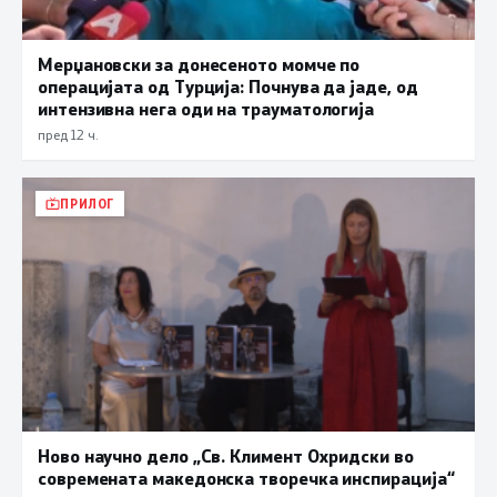
Мерџановски за донесеното момче по
операцијата од Турција: Почнува да јаде, од
интензивна нега оди на трауматологија
пред 12 ч.
ПРИЛОГ
Ново научно дело „Св. Климент Охридски во
современата македонска творечка инспирација“