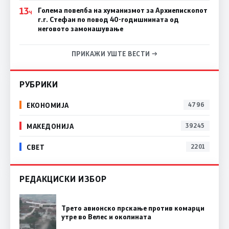
13
Голема повелба на хуманизмот за Архиепископот
Ч
г.г. Стефан по повод 40-годишнината од
неговото замонашување
ПРИКАЖИ УШТЕ ВЕСТИ →
РУБРИКИ
ЕКОНОМИЈА
4796
МАКЕДОНИЈА
39245
СВЕТ
2201
РЕДАКЦИСКИ ИЗБОР
Трето авионско прскање против комарци
утре во Велес и околината