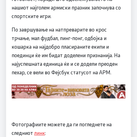
нашиот најголем армиски празник започнува со
спортските игри.
По завршување на натпреварите во крос
трчање, мал фудбал, пинг-понг, одбојка и
кошарка на најдобро пласираните екипи и
поединци ќе им бидат доделени признанија. На
најуспешната единица ќе и се додели преоден
пехар, се вели во Фејсбук статусот на АРМ.
Фотографиите можете да ги погледнете на
следниот
линк
: