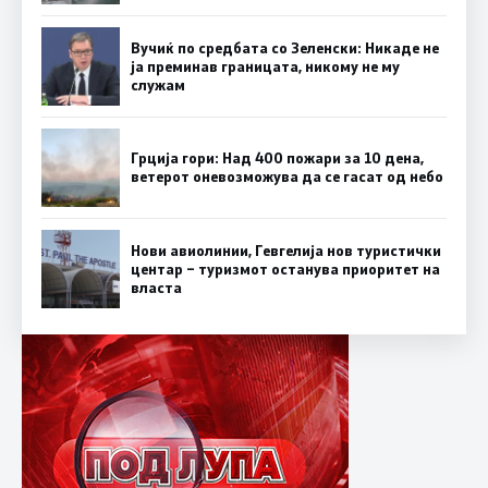
Вучиќ по средбата со Зеленски: Никаде не
ја преминав границата, никому не му
служам
Грција гори: Над 400 пожари за 10 дена,
ветерот оневозможува да се гасат од небо
Нови авиолинии, Гевгелија нов туристички
центар – туризмот останува приоритет на
власта