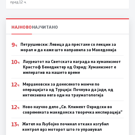
пред 12 ч.
НАЈНОВО
НАЈЧИТАНО
9
Петрушевски: Левица да престане со лекции за
Ч
морал и да каже што направила за Македонија
10
Лауреатот на Светската награда на хуманизмот
Ч
Кристоф Бенедиктер од Охрид: Хуманизмот е
императив на нашето време
12
Мерџановски за донесеното момче по
Ч
операцијата од Турција: Почнува да јаде, од
интензивна нега оди на трауматологија
12
Ново научно дело „Св. Климент Охридски во
Ч
современата македонска творечка инспирација“
13
Жител на Љубојно починал откако изгубил
Ч
контрол врз моторот што го управувал