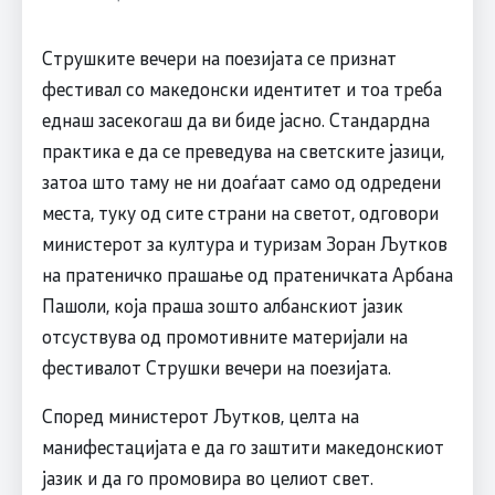
Струшките вечери на поезијата се признат
фестивал со македонски идентитет и тоа треба
еднаш засекогаш да ви биде јасно. Стандардна
практика е да се преведува на светските јазици,
затоа што таму не ни доаѓаат само од одредени
места, туку од сите страни на светот, одговори
министерот за култура и туризам Зоран Љутков
на пратеничко прашање од пратеничката Арбана
Пашоли, која праша зошто албанскиот јазик
отсуствува од промотивните материјали на
фестивалот Струшки вечери на поезијата.
Според министерот Љутков, целта на
манифестацијата е да го заштити македонскиот
јазик и да го промовира во целиот свет.