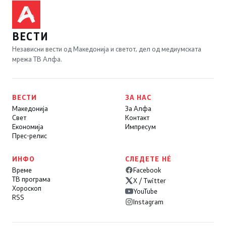
ВЕСТИ
Независни вести од Македонија и светот, дел од медиумската
мрежа ТВ Алфа.
ВЕСТИ
ЗА НАС
Македонија
За Алфа
Свет
Контакт
Економија
Импресум
Прес-релис
ИНФО
СЛЕДЕТЕ НÉ
Време
Facebook
ТВ програма
X / Twitter
Хороскоп
YouTube
RSS
Instagram