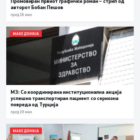
Промовиран првиот графички роман – стрип од
авторот Бобан Пешов
пред 18 мин.
МАКЕДОНИЈА
МЗ: Со координирана институционална акција
успешно транспортиран пациент со сериозна
повреда од Турција
пред 19 мин.
МАКЕДОНИЈА