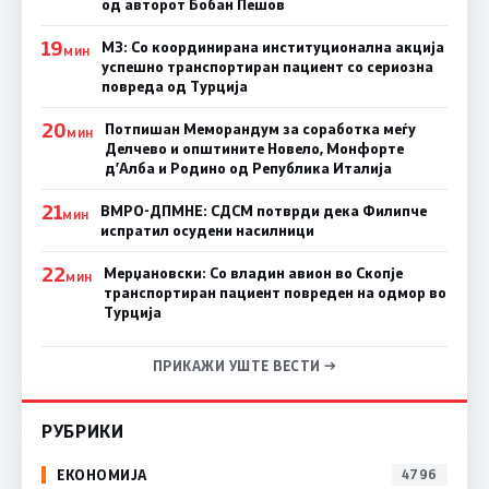
од авторот Бобан Пешов
19
МЗ: Со координирана институционална акција
МИН
успешно транспортиран пациент со сериозна
повреда од Турција
20
Потпишан Меморандум за соработка меѓу
МИН
Делчево и општините Новело, Монфорте
д’Алба и Родино од Република Италија
21
ВМРО-ДПМНЕ: СДСM потврди дека Филипче
МИН
испратил осудени насилници
22
Мерџановски: Со владин авион во Скопје
МИН
транспортиран пациент повреден на одмор во
Турција
ПРИКАЖИ УШТЕ ВЕСТИ →
РУБРИКИ
ЕКОНОМИЈА
4796