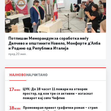
Потпишан Меморандум за соработка меѓу
Делчево и општините Новело, Монфорте д’Алба
и Родино од Република Италија
пред 20 мин.
НАЈНОВО
НАЈЧИТАНО
17
ЦУК: До 18 часот 11 пожари на отворен
МИН
простор, од кои три се активни – изгаснат
пожарот кај село Чифлик
18
Промовиран првиот графички роман – стрип
МИН