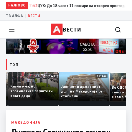
НАЈНОВО
17:42
ЦУК: До 18 часот 11 пожари на отворен простор, од кои 
|
ТВ АЛФА
ВЕСТИ
ВЕСТИ
ТОП
12:50
12:47
12:46
Казни има, но
Јавниот и државниот
Во СДСМ
дии и
тротинетите се уште ги
долг на Македонија се
талогот
возат деца
стабилни
е само 
ието
копија д
Заев
МАКЕДОНИЈА
Љутков: Струшките вечери