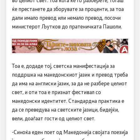
ќе престанете да зборувате за проценти, за тоа
дали имало превод или немало превод, посочи
министерот Љутков до пратеничката Пашоли.
Тоа е, додаде тој, светска манифестација за
поддршка на македонскиот јазик и превод треба
да има на англиски јазик, за да не разбере целиот
свет, и оти тоа е признат фестивал со
македонски идентитет. Стандардна практика е
да се преведува на светските јазици, бидејќи,
вели, доаѓаат гости од целиот свет.
-Синоќа еден поет од Македонија својата поезија