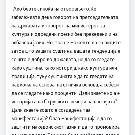
-Ако бевте синоќа на отворањето, ќе
забележевте дека говорот на претседателката
на државата и говорот на министерот за
култура и одредени поезии беа преведени и на
албански јазик. Но, тоа не можевте да го видите
затоа што вашата суштина, вашата тенденција е
се што е добро во државата, не да го гледате
како суштина, како историја, како култура или
традиција, туку суштината е да го гледате на
национална основа, на етничка основа, а себеси
да се гледате како проценти. Дали знаете која е
историјата на Струшките вечери на поезијата?
Дали знаете зошто е создадена таа
манифестација? Оваа манифестација е да го
заштити македонскиот јазик и да го промовира
во целиот свет. Тоа кога ќе го разберете, тогаш