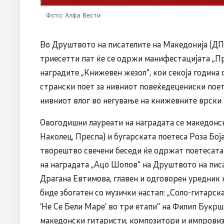
Фото: Алфа Вести
Во Друштвото на писателите на Македонија (ДПМ)
триесетти пат ќе се одржи манифестацијата „Пра
наградите „Книжевен жезол“, кои секоја година 
странски поет за нивниот повеќедецениски поет
нивниот влог во негување на книжевните врски 
Овогодишни лауреати на наградата се македонс
Наколец, Преспа) и бугарската поетеса Роза Боја
творештво свечени беседи ќе одржат поетесат
на наградата „Ацо Шопов“ на Друштвото на пис
Драгана Евтимова, главен и одговорен уредник н
биде збогатен со музички настап: „Соло-гитарск
‘Не Се Бели Маре’ во три етапи“ на Филип Букрш
македонски гитаристи, композитори и импровиз