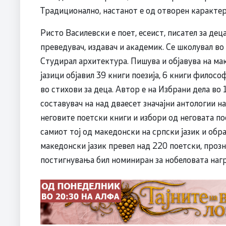
Традиционално, настанот е од отворен карактер
Ристо Василевски е поет, есеист, писател за дец
преведувач, издавач и академик. Се школувал во
Студирал архитектура. Пишува и објавува на мак
јазици објавил 39 книги поезија, 6 книги филосо
во стихови за деца. Автор е на Избрани дела во 
составувач на над дваесет значајни антологии на
неговите поетски книги и избори од неговата поез
самиот тој од македонски на српски јазик и обра
македонски јазик превел над 220 поетски, прозн
постигнувања бил номиниран за нобеловата нагр