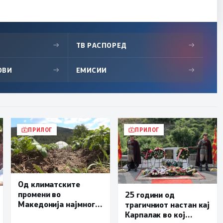
→
ТВ РАСПОРЕД
→
ОВИ
→
ЕМИСИИ
→
ПРИЛОГ
ПРИЛОГ
Од климатските
промени во
25 години од
Македонија најмногу
трагичниот настан кај
страда
Карпалак во кој