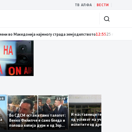
|
|
ТВ АЛФА
ВЕСТИ
ја одбележаа Македонците во село Леска, Општина Пустец
13:04
Од клима
12:46
12:38
12:
И наставниците се задоволн
Во СДСМ остана само талогот:
лг на
од успехот на учениците на
Венко Филипче е само бледа и
испитите од државната
полоша копија дури и од Зоран
матура
Заев