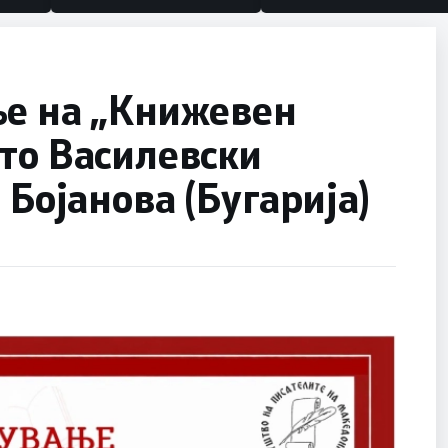
ње на „Книжевен
то Василевски
 Бојанова (Бугарија)