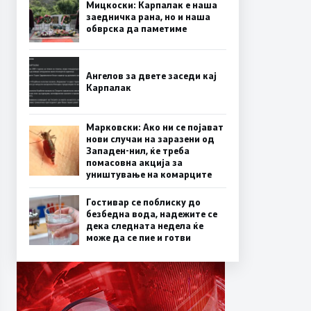
Мицкоски: Карпалак е наша
заедничка рана, но и наша
обврска да паметиме
Ангелов за двете заседи кај
Карпалак
Марковски: Ако ни се појават
нови случаи на заразени од
Западен-нил, ќе треба
помасовна акција за
уништување на комарците
Гостивар се поблиску до
безбедна вода, надежите се
дека следната недела ќе
може да се пие и готви