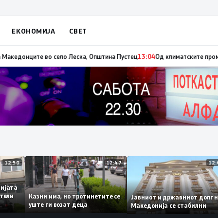
ЕКОНОМИЈА
СВЕТ
а пожарот во Сопиште
13:06
Летна Света Петка, заштитничка на селото, 
12:50
12:47
адемијата
винители
Казни има, но тротинетите се
Јавниот и државниот до
ето
уште ги возат деца
Македонија се стабилни