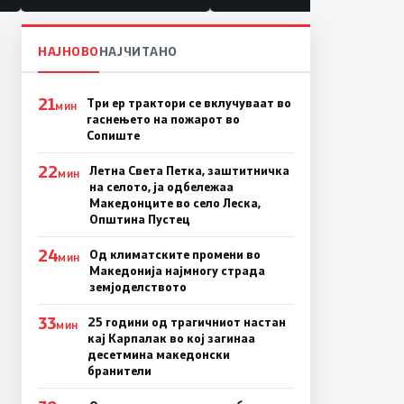
НАЈНОВО
НАЈЧИТАНО
21
Три ер трактори се вклучуваат во
МИН
гаснењето на пожарот во
Сопиште
22
Летна Света Петка, заштитничка
МИН
на селото, ја одбележаа
Македонците во село Леска,
Општина Пустец
24
Од климатските промени во
МИН
Македонија најмногу страда
земјоделството
33
25 години од трагичниот настан
МИН
кај Карпалак во кој загинаа
десетмина македонски
бранители