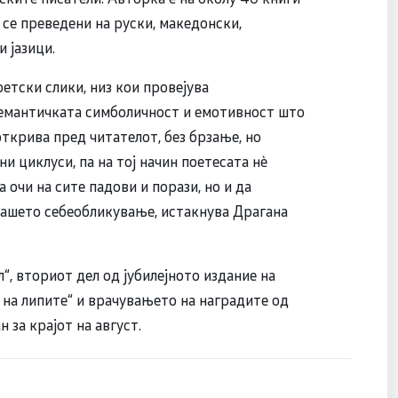
и се преведени на руски, македонски,
 јазици.
оетски слики, низ кои провејува
семантичката симболичност и емотивност што
открива пред читателот, без брзање, но
 циклуси, па на тој начин поетесата нè
 очи на сите падови и порази, но и да
нашето себеобликување, истакнува Драгана
, вториот дел од јубилејното издание на
на липите“ и врачувањето на наградите од
 за крајот на август.