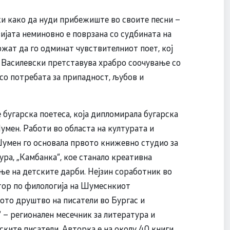
и како да нуди прибежиште во своите песни –
ијата неминовно е поврзана со судбината на
ожат да го одминат чувствителниот поет, кој
а Василевски претставува храбро соочување со
 со потребата за припадност, љубов и
 е бугарска поетеса, која дипломирала бугарска
мен. Работи во областа на културата и
Шумен го основала првото книжевно студио за
ура, „Камбанка“, кое станало креативна
ње на детските дарби. Нејзин соработник во
тор по филологија на Шумеснкиот
кото друштво на писатели во Бургас и
 – регионален месечник за литература и
рските писатели. Авторка е на околу 40 книги