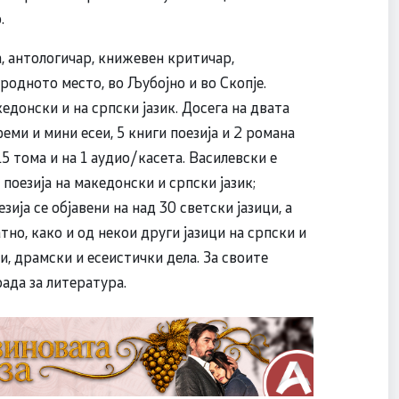
.
а, антологичар, книжевен критичар,
 родното место, во Љубојно и во Скопје.
едонски и на српски јазик. Досега на двата
феми и мини есеи, 5 книги поезија и 2 романа
15 тома и на 1 аудио/касета. Василевски е
 поезија на македонски и српски јазик;
ија се објавени на над 30 светски јазици, а
тно, како и од некои други јазици на српски и
и, драмски и есеистички дела. За своите
ада за литература.