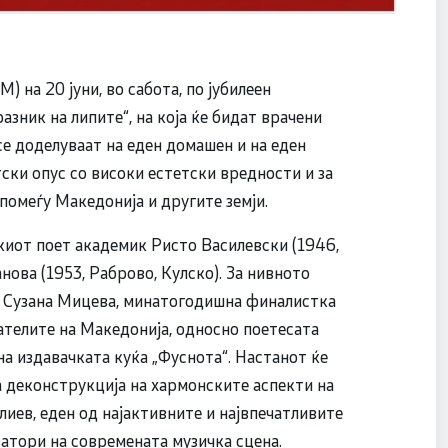
 на 20 јуни, во сабота, по јубилеен
зник на липите“, на која ќе бидат врачени
се доделуваат на еден домашен и на еден
ски опус со високи естетски вредности и за
помеѓу Македонија и другите земји.
киот поет академик Ристо Василевски (1946,
нова (1953, Раброво, Кулско). За нивното
а Сузана Мицева, минатогодишна финалистка
ателите на Македонија, односно поетесата
а издавачката куќа „Фуснота“. Настанот ќе
а деконструкција на хармонските аспекти на
лиев, еден од најактивните и највпечатливите
атори на современата музичка сцена.