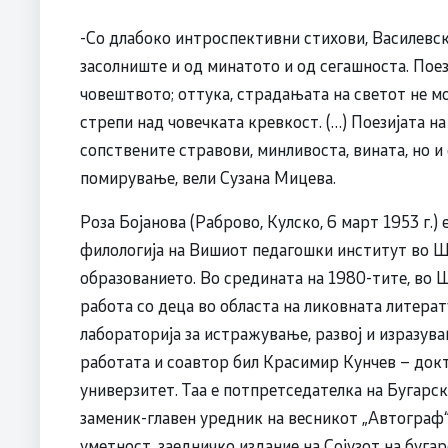
-Со длабоко интроспективни стихови, Василевск
засолниште и од минатото и од сегашноста. Поез
човештвото; оттука, страдањата на светот не м
стрепи над човечката кревкост. (…) Поезијата н
сопствените стравови, минливоста, вината, но и
помирување, вели Сузана Мицева.
Роза Бојанова (Раброво, Кулско, 6 март 1953 г.)
филологија на Вишиот педагошки институт во Шу
образованието. Во средината на 1980-тите, во 
работа со деца во областа на ликовната литерат
лабораторија за истражување, развој и изразува
работата и соавтор бил Красимир Кунчев – док
универзитет. Таа е потпретседателка на Бугарс
заменик-главен уредник на весникот „Автограф“
уметност, заедничко издание на Сојузот на буга