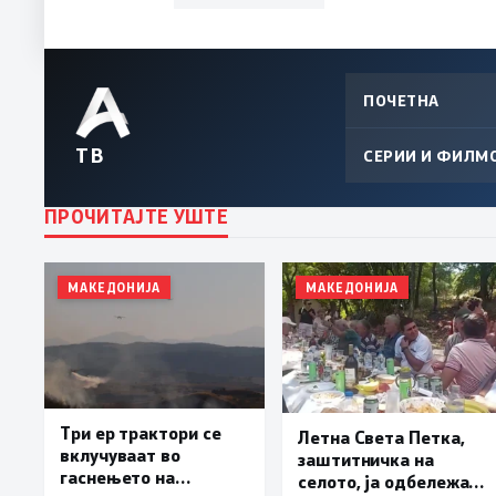
ПОЧЕТНА
ТВ
СЕРИИ И ФИЛМ
ПРОЧИТАЈТЕ УШТЕ
МАКЕДОНИЈА
МАКЕДОНИЈА
Три ер трактори се
Летна Света Петка,
вклучуваат во
заштитничка на
гаснењето на
селото, ја одбележаа