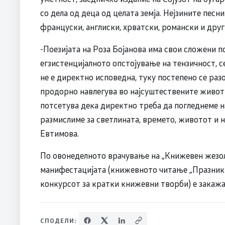
со дела од деца од целата земја. Нејзините песн
француски, англиски, хрватски, романски и други
-Поезијата на Роза Бојанова има свои сложени п
егзистенцијалното опстојување на тензичност, 
не е директно исповедна, туку постепено се раз
продорно навлегува во најсуштествените животни
потсетува дека директно треба да погледнеме на
размислиме за светлината, времето, животот и 
Евтимова.
По овонеделното врачување на „Книжевен жезол“
манифестацијата (книжевното читање „Празник 
конкурсот за кратки книжевни творби) е закажан
СПОДЕЛИ: