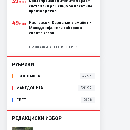
39
Оризопроизводителите бараат
МИН
системски решенија за поевтино
производство
49
Ристовски: Карпалак е аманет –
МИН
Македонија не ги заборава
своите херои
ПРИКАЖИ УШТЕ ВЕСТИ →
РУБРИКИ
ЕКОНОМИЈА
4796
МАКЕДОНИЈА
39197
СВЕТ
2198
РЕДАКЦИСКИ ИЗБОР