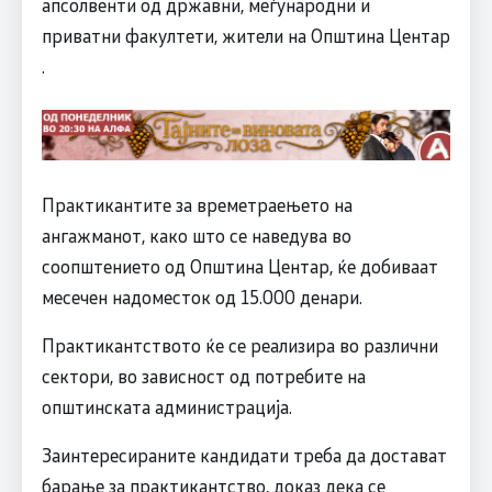
апсолвенти од државни, меѓународни и
приватни факултети, жители на Општина Центар
.
Практикантите за времетраењето на
ангажманот, како што се наведува во
соопштението од Општина Центар, ќе добиваат
месечен надоместок од 15.000 денари.
Практикантството ќе се реализира во различни
сектори, во зависност од потребите на
општинската администрација.
Заинтересираните кандидати треба да достават
барање за практикантство, доказ дека се