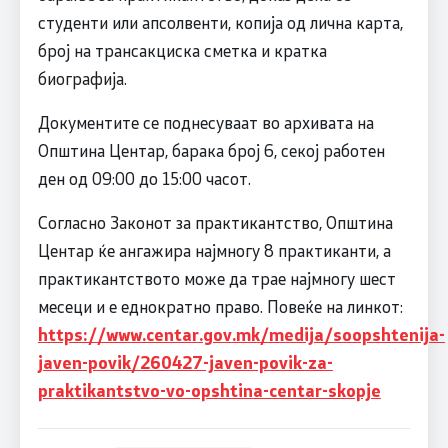
студенти или апсолвенти, копија од лична карта,
број на трансакциска сметка и кратка
биографија.
Документите се поднесуваат во архивата на
Општина Центар, барака број 6, секој работен
ден од 09:00 до 15:00 часот.
Согласно Законот за практикантство, Општина
Центар ќе ангажира најмногу 8 практиканти, а
практикантството може да трае најмногу шест
месеци и е еднократно право. Повеќе на линкот:
https://www.centar.gov.mk/medija/soopshtenija-
javen-povik/260427-javen-povik-za-
praktikantstvo-vo-opshtina-centar-skopje