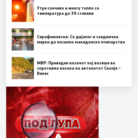
Утре сончево и многу топло со
температура до 39 степени
Серафимовски: Со дијалог и заеднички
мерки до посилно македонско пчеларство
МВР: Приведен возачот кој возеше во
спротивна насока на автопатот Скопје –
Велес