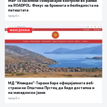
МВР со засилени сообраќајни контроли во рамки
на ROADPOL: Фокус на брзината и безбедноста на
патиштата
пред 6 ч.
МАКЕДОНИЈА
МД “Илинден“-Тирана бара официјалната веб-
страна на Општина Пустец да биде достапна и
на македонски јазик
пред 6 ч.