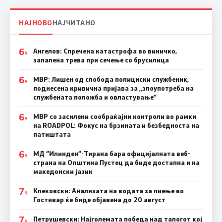
НАЈНОВО
НАЈЧИТАНО
6
Ангелов: Спречена катастрофа во виничко,
Ч
запалена трева при сечење со брусилица
6
МВР: Лишен од слобода полициски службеник,
Ч
поднесена кривична пријава за „злоупотреба на
службената положба и овластување”
6
МВР со засилени сообраќајни контроли во рамки
Ч
на ROADPOL: Фокус на брзината и безбедноста на
патиштата
6
МД “Илинден“-Тирана бара официјалната веб-
Ч
страна на Општина Пустец да биде достапна и на
македонски јазик
7
Клековски: Анализата на водата за пиење во
Ч
Гостивар ќе биде објавена до 20 август
7
Петрушевски: Најголемата победа над талогот кој
Ч