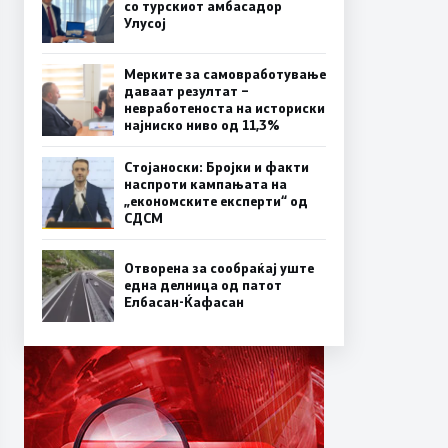
со турскиот амбасадор
Улусој
Мерките за самовработување
даваат резултат –
невработеноста на историски
најниско ниво од 11,3%
Стојаноски: Бројки и факти
наспроти кампањата на
„економските експерти“ од
СДСM
Отворена за сообраќај уште
една делница од патот
Елбасан-Ќафасан