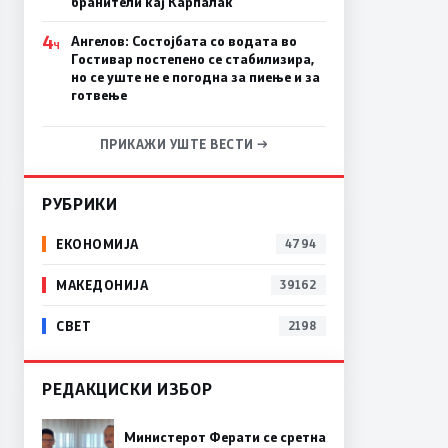
бранители кај Карпалак
4
Ангелов: Состојбата со водата во
Ч
Гостивар постепено се стабилизира,
но се уште не е погодна за пиење и за
готвење
ПРИКАЖИ УШТЕ ВЕСТИ →
РУБРИКИ
ЕКОНОМИЈА
4794
МАКЕДОНИЈА
39162
СВЕТ
2198
РЕДАКЦИСКИ ИЗБОР
Министерот Ферати се сретна