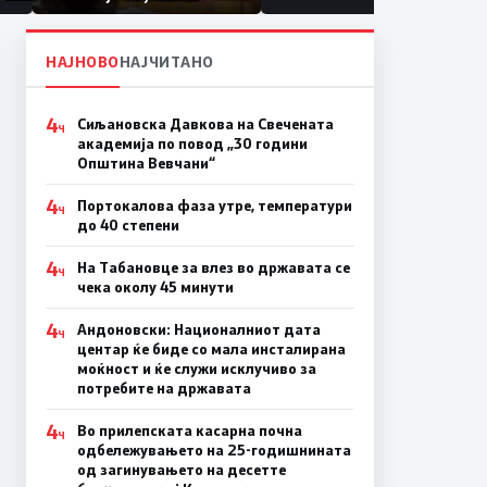
првачиња помалку
а
на
НАЈНОВО
НАЈЧИТАНО
4
Сиљановска Давкова на Свечената
Ч
академија по повод „30 години
Општина Вевчани“
4
Портокалова фаза утре, температури
Ч
до 40 степени
4
На Табановце за влез во државата се
Ч
чека околу 45 минути
4
Андоновски: Националниот дата
Ч
центар ќе биде со мала инсталирана
моќност и ќе служи исклучиво за
потребите на државата
4
Во прилепската касарна почна
Ч
одбележувањето на 25-годишнината
од загинувањето на десетте