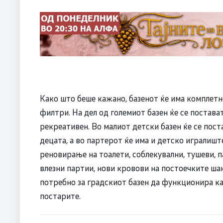
Како што беше кажано, базенот ќе има комплетно
филтри. На дел од големиот базен ќе се постават
рекреативен. Во малиот детски базен ќе се пост
децата, а во партерот ќе има и детско игралишт
реновирање на тоалети, соблекувални, тушеви, п
влезни партии, нови кровови на постоечките ша
потребно за градскиот базен да функционира как
постарите.