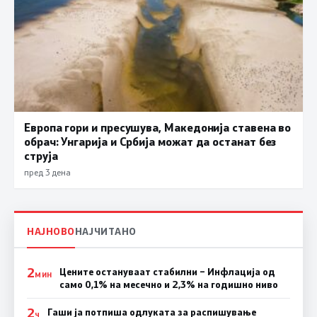
Европа гори и пресушува, Македонија ставена во
обрач: Унгарија и Србија можат да останат без
струја
пред 3 дена
НАЈНОВО
НАЈЧИТАНО
2
Цените остануваат стабилни – Инфлација од
МИН
само 0,1% на месечно и 2,3% на годишно ниво
2
Гаши ја потпиша одлуката за распишување
Ч