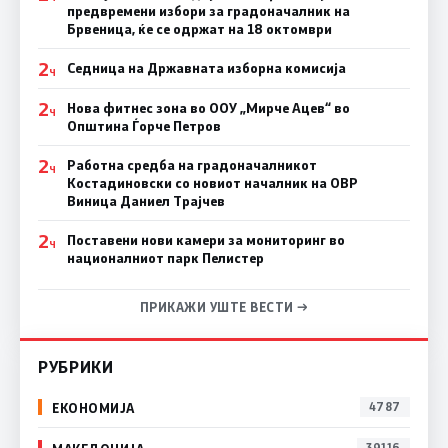
предвремени избори за градоначалник на
Брвеница, ќе се одржат на 18 октомври
2
Седница на Државната изборна комисија
Ч
2
Нова фитнес зона во ООУ „Мирче Ацев“ во
Ч
Општина Ѓорче Петров
2
Работна средба на градоначалникот
Ч
Костадиновски со новиот началник на ОВР
Виница Даниел Трајчев
2
Поставени нови камери за мониторинг во
Ч
националниот парк Пелистер
ПРИКАЖИ УШТЕ ВЕСТИ →
РУБРИКИ
ЕКОНОМИЈА
4787
39116