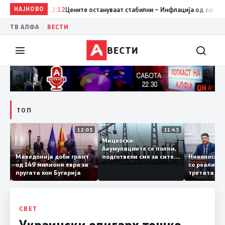
НАЈНОВО
12:12
Цените остануваат стабилни – Инфлација од само 0,1% 
|
ТВ АЛФА
ВЕСТИ
ВЕСТИ
ТОП
12:18
12:03
11:43
Мицкоски:
и од
Акумулациите се полни,
–
Македонија доби грант
Николос
подготвени сме за сите
зење
од 149 милиони евра за
со реали
ризици, не размислување
пругата кон Бугарија
третата 
за поскапување на
железни
струјата
8, Макед
раскрсн
СВЕТ
Украински олигарх тешко