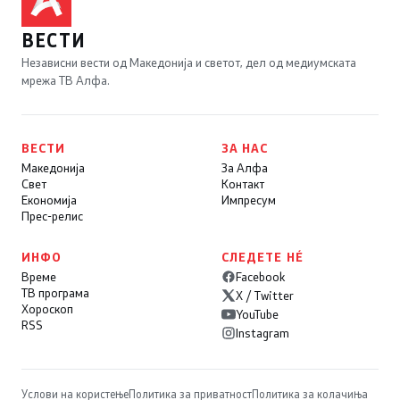
ВЕСТИ
Независни вести од Македонија и светот, дел од медиумската
мрежа ТВ Алфа.
ВЕСТИ
ЗА НАС
Македонија
За Алфа
Свет
Контакт
Економија
Импресум
Прес-релис
ИНФО
СЛЕДЕТЕ НÉ
Време
Facebook
ТВ програма
X / Twitter
Хороскоп
YouTube
RSS
Instagram
Услови на користење
Политика за приватност
Политика за колачиња