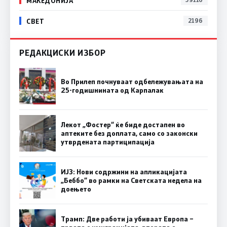
МАКЕДОНИЈА
СВЕТ
2196
РЕДАКЦИСКИ ИЗБОР
Во Прилеп почнуваат одбележувањата на
25-годишнината од Карпалак
Лекот „Фостер“ ќе биде достапен во
аптеките без доплата, само со законски
утврдената партиципација
ИЈЗ: Нови содржини на апликацијата
„Беббо“ во рамки на Светската недела на
доењето
Трамп: Две работи ја убиваат Европа –