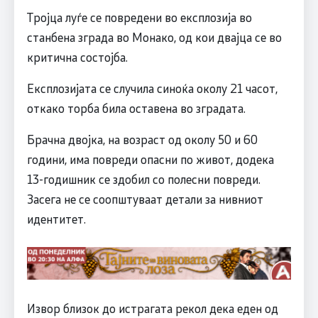
Тројца луѓе се повредени во експлозија во
станбена зграда во Монако, од кои двајца се во
критична состојба.
Експлозијата се случила синоќа околу 21 часот,
откако торба била оставена во зградата.
Брачна двојка, на возраст од околу 50 и 60
години, има повреди опасни по живот, додека
13-годишник се здобил со полесни повреди.
Засега не се соопштуваат детали за нивниот
идентитет.
Извор близок до истрагата рекол дека еден од