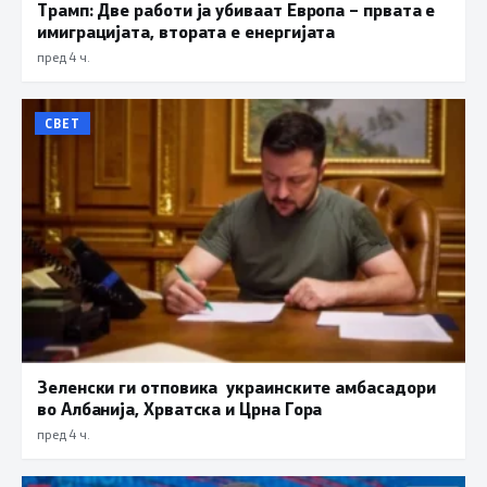
Трамп: Две работи ја убиваат Европа – првата е
имиграцијата, втората е енергијата
пред 4 ч.
СВЕТ
Зеленски ги отповика украинските амбасадори
во Албанија, Хрватска и Црна Гора
пред 4 ч.