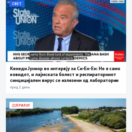
СВЕТ
Кенеди Јуниор во интервју за Си-Ен-Ен: Не е само
ковидот, и лајмската болест и респираторниот
синцицијален вирус се излезени од лаборатории
пред 2 дена
ПРИЛОГ