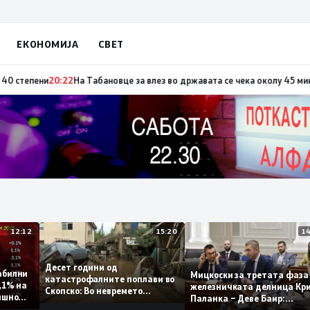
ЕКОНОМИЈА
СВЕТ
повод „30 години Општина Вевчани“
20:23
Портокалова фаза утре, темпе
12:12
15:20
Десет години од
т стабилни
Мицкоски за третата 
катастрофалните поплави во
амо 0,1% на
железничката делниц
Скопско: Во невремето
а годишно
Паланка – Деве Баир:
загинаа 22 лица
Проектот нема да зав