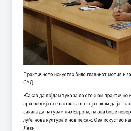
Практичното искуство било главниот мотив и з
САД.
-Сакав да дојдам тука за да стекнам практично 
археологијата е насоката во која сакам да ја гр
сакала да патувам низ Европа, па ова беше неве
луѓе, нова култура и нов пејсаж. Ова искуство 
Леви.