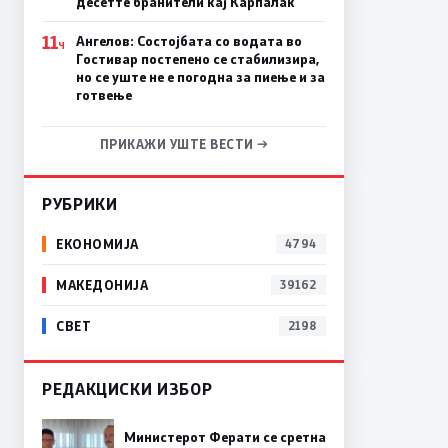
десетте бранители кај Карпалак
11
Ангелов: Состојбата со водата во
Ч
Гостивар постепено се стабилизира,
но се уште не е погодна за пиење и за
готвење
ПРИКАЖИ УШТЕ ВЕСТИ →
РУБРИКИ
ЕКОНОМИЈА
4794
МАКЕДОНИЈА
39162
СВЕТ
2198
РЕДАКЦИСКИ ИЗБОР
Министерот Ферати се сретна