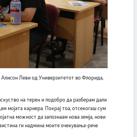
а Алисон Леви од Универзитетот во Флорида,
искуство на терен и подобро да разберам дали
адам мојата кариера. Покрај тоа, отсекогаш сум
ројатна можност да запознаам нова земја, нови
навистина ги надмина моите очекувања-рече