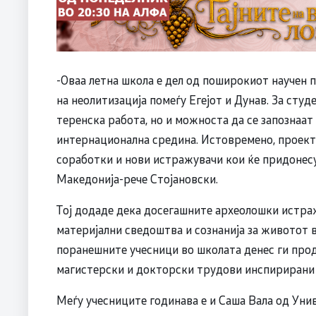
-Оваа летна школа е дел од поширокиот научен 
на неолитизација помеѓу Егејот и Дунав. За сту
теренска работа, но и можноста да се запознаат
интернационална средина. Истовремено, проекто
соработки и нови истражувачи кои ќе придонес
Македонија-рече Стојановски.
Тој додаде дека досегашните археолошки истраж
материјални сведоштва и сознанија за животот в
поранешните учесници во школата денес ги пр
магистерски и докторски трудови инспирирани 
Меѓу учесниците годинава е и Саша Вала од Уни