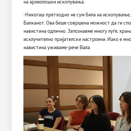
на археолошки ископувања.
-Никогаш претходно не сум била на ископување, 
Балканот. Ова беше совршена можност да ги спо
навистина одлично. Запознавме многу луѓе, храна
исклучително пријателски настроени. Иако е мно
навистина уживаме-рече Вала.