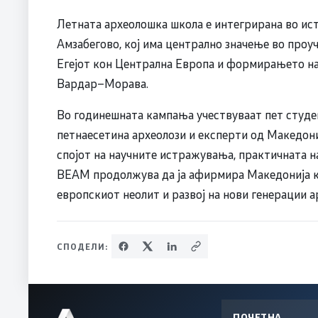
Летната археолошка школа е интегрирана во ис
Амзабегово, кој има централно значење во проу
Егејот кон Централна Европа и формирањето на
Вардар–Морава.
Во годинешната кампања учествуваат пет студен
петнаесетина археолози и експерти од Македониј
спојот на научните истражувања, практичната н
BEAM продолжува да ја афирмира Македонија ка
европскиот неолит и развој на нови генерации а
СПОДЕЛИ:
ПОЧЕТНА