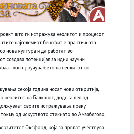
проект што ги истражува неолитот и процесот
дентите најголемиот бенефит е практичната
 со нова култура и да работат во
т создава потенцијал за идни научни
уваат кон проучувањето на неолитот во
увања секоја година носат нови откритија,
о неолитот на Балканот, додека дел од
одолжуваат своите истражувања преку
токму од искуството стекнато во Амзабегово.
верзитетот Оксфорд, која за првпат учествува