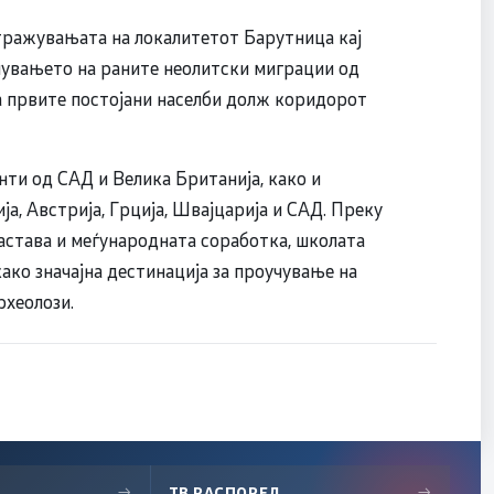
тражувањата на локалитетот Барутница кај
чувањето на раните неолитски миграции од
 првите постојани населби долж коридорот
ти од САД и Велика Британија, како и
а, Австрија, Грција, Швајцарија и САД. Преку
астава и меѓународната соработка, школата
ко значајна дестинација за проучување на
рхеолози.
→
ТВ РАСПОРЕД
→