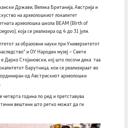
ански Држави, Велика Британија, Австрија и
искуство на археолошкиот локалитет
Летната археолошка школа BEAM (Birth of
begovo), која се реализира од 4 до 31 јули.
лтетот за образовни науки при Универзитетот
наследство“ и ОУ Народен музеј – Свети
е Дарко Стојановски, кој што посочи дека таа
окалитетот Барутница, кои се реализираат во
оординиран од Австрискиот археолошки
.
е четврта година по ред и претставува
ктични вештини што ретко можат да ги