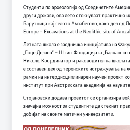
Студенти по археологија од Соединетите Америк
други држави, ова лето стекнуваат практично 
Барутница кај селото Амзабегово, како дел од 
Europe – Excavations at the Neolithic site of Amza
Летната школа е заедничка иницијатива на Факу
„Гоце Делчев“ – Штип, Фондацијата „Балканско 
Николе. Координатор и раководител на школата 
е составен дел од теренските истражувања на л
рамки на интердисциплинарен научен проект к
институт при Австриската академија на науките
Стојановски додава проектот се организира веќ
значајна можност за студентите да стекнат пра
добијат на своите матични универзитети.