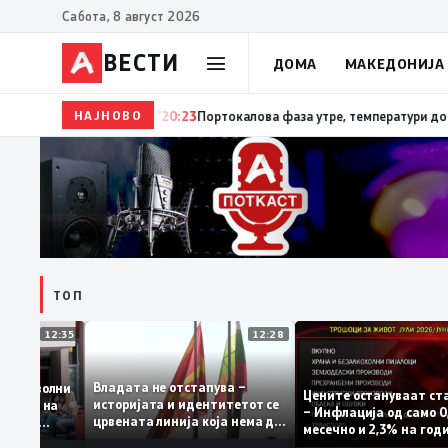
Сабота, 8 август 2026
ВЕСТИ
ДОМА
МАКЕДОНИЈА
НАЈНОВО
20:24
Сиљановска Давкова на Свечената академија по 
ТОП
12:35
12:28
Владата не отстапува –
те се задоволни
Цените остануваа
историјата и идентитетот се
а учениците на
– Инфлација од с
црвената линија која нема да
 државната
месечно и 2,3% н
се погази
ниво