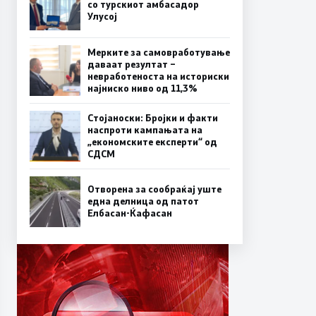
со турскиот амбасадор
Улусој
Мерките за самовработување
даваат резултат –
невработеноста на историски
најниско ниво од 11,3%
Стојаноски: Бројки и факти
наспроти кампањата на
„економските експерти“ од
СДСM
Отворена за сообраќај уште
една делница од патот
Елбасан-Ќафасан