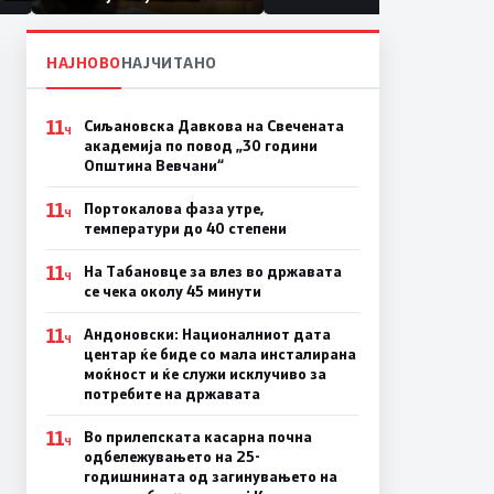
првачиња помалку
па
ина
НАЈНОВО
НАЈЧИТАНО
11
Сиљановска Давкова на Свечената
Ч
академија по повод „30 години
Општина Вевчани“
11
Портокалова фаза утре,
Ч
температури до 40 степени
11
На Табановце за влез во државата
Ч
се чека околу 45 минути
11
Андоновски: Националниот дата
Ч
центар ќе биде со мала инсталирана
моќност и ќе служи исклучиво за
потребите на државата
11
Во прилепската касарна почна
Ч
одбележувањето на 25-
годишнината од загинувањето на