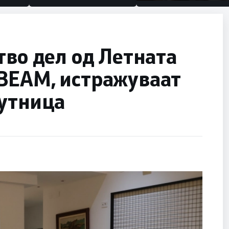
половина тунел во сле
улица, сега имаме цел
тво дел од Летната
BEAM, истражуваат
рутница