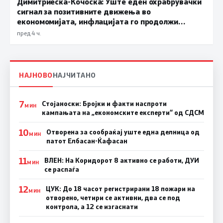
Димитриеска-Кочоска: Уште еден охрабрувачки
сигнал за позитивните движења во
економомијата, инфлацијата го продолжи
трендот на намалување и во јули изнесува 2,3
пред 4 ч.
проценти
НАЈНОВО
НАЈЧИТАНО
7
Стојаноски: Бројки и факти наспроти
МИН
кампањата на „економските експерти“ од СДСM
10
Отворена за сообраќај уште една делница од
МИН
патот Елбасан-Ќафасан
11
ВЛЕН: На Коридорот 8 активно се работи, ДУИ
МИН
се распаѓа
12
ЦУК: До 18 часот регистрирани 18 пожари на
МИН
отворено, четири се активни, два се под
контрола, а 12 се изгаснати