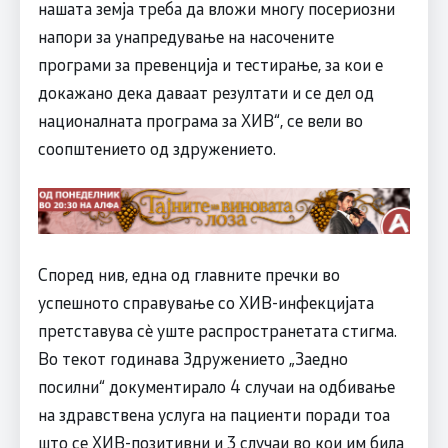
нашата земја треба да вложи многу посериозни
напори за унапредување на насочените
програми за превенција и тестирање, за кои е
докажано дека даваат резултати и се дел од
националната програма за ХИВ“, се вели во
соопштението од здружението.
Според нив, една од главните пречки во
успешното справување со ХИВ-инфекцијата
претставува сè уште распространетата стигма.
Во текот годинава Здружението „Заедно
посилни“ документирало 4 случаи на одбивање
на здравствена услуга на пациенти поради тоа
што се ХИВ-позитивни и 3 случаи во кои им била