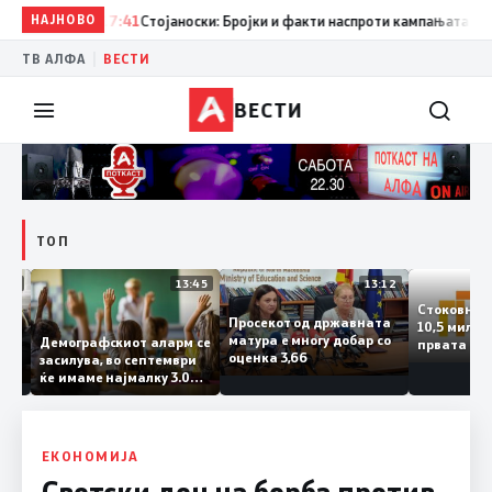
НАЈНОВО
17:41
Стојаноски: Бројки и факти наспроти кампањата на „е
|
ТВ АЛФА
ВЕСТИ
ВЕСТИ
ТОП
14:12
13:45
13:12
Стоковн
Просекот од државната
10,5 мил
та
матура е многу добар со
Демографскиот аларм се
првата 
ката
оценка 3,66
засилува, во септември
годинат
ланка
ќе имаме најмалку 3.000
го зголе
тот
првачиња помалку
слепа
ЕКОНОМИЈА
Светски ден на борба против