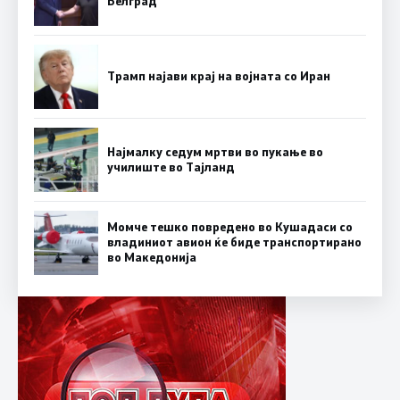
Белград
Трамп најави крај на војната со Иран
Најмалку седум мртви во пукање во
училиште во Тајланд
Момче тешко повредено во Кушадаси со
владиниот авион ќе биде транспортирано
во Македонија