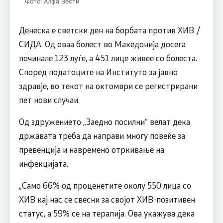
Фото: Алфа Вести
Денеска е светски ден на борбата против ХИВ /
СИДА. Од оваа болест во Македонија досега
починале 123 луѓе, а 451 лице живее со болеста.
Според податоците на Институто за јавно
здравје, во текот на октомври се регистрирани
пет нови случаи.
Од здружението „Заедно посилни“ велат дека
државата треба да направи многу повеќе за
превенција и навремено отркивање на
инфекцијата.
„Само 66% од проценетите околу 550 лица со
ХИВ кај нас се свесни за својот ХИВ-позитивен
статус, а 59% се на терапија. Ова укажува дека