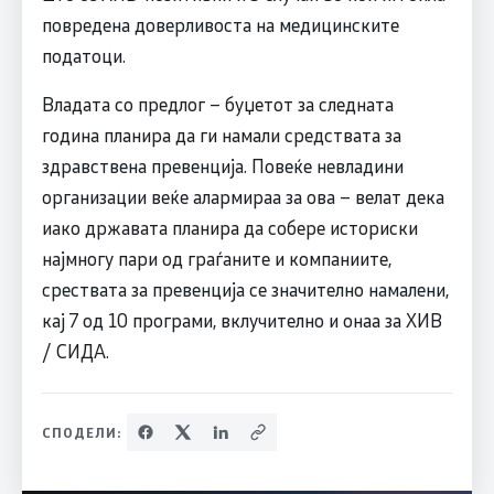
повредена доверливоста на медицинските
податоци.
Владата со предлог – буџетот за следната
година планира да ги намали средствата за
здравствена превенција. Повеќе невладини
организации веќе алармираа за ова – велат дека
иако државата планира да собере историски
најмногу пари од граѓаните и компаниите,
срествата за превенција се значително намалени,
кај 7 од 10 програми, вклучително и онаа за ХИВ
/ СИДА.
СПОДЕЛИ: