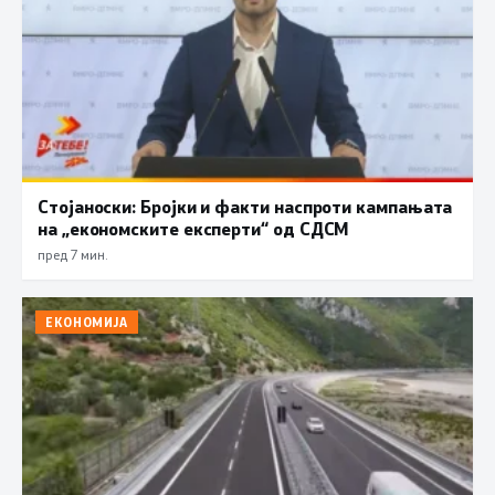
Стојаноски: Бројки и факти наспроти кампањата
на „економските експерти“ од СДСM
пред 7 мин.
ЕКОНОМИЈА