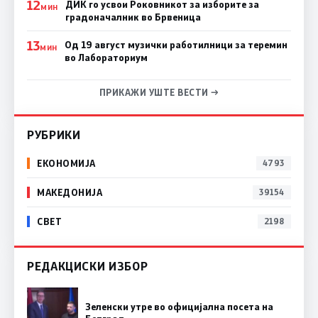
12
ДИК го усвои Роковникот за изборите за
МИН
градоначалник во Брвеница
13
Од 19 август музички работилници за теремин
МИН
во Лабораториум
ПРИКАЖИ УШТЕ ВЕСТИ →
РУБРИКИ
ЕКОНОМИЈА
4793
МАКЕДОНИЈА
39154
СВЕТ
2198
РЕДАКЦИСКИ ИЗБОР
Зеленски утре во официјална посета на