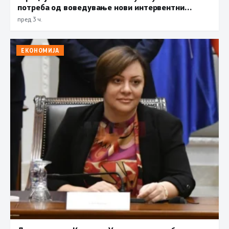
потреба од воведување нови интервентни
мерки, ценовните движења се стабилни
пред 3 ч.
ЕКОНОМИЈА