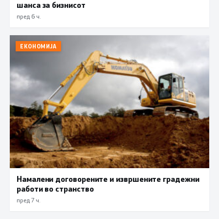
шанса за бизнисот
пред 6 ч.
ЕКОНОМИЈА
Намалени договорените и извршените градежни
работи во странство
пред 7 ч.