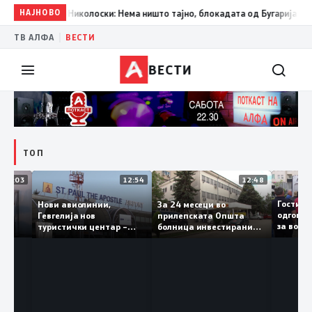
НАЈНОВО
18:40
Николоски: Нема ништо тајно, блокадата од Бугарија е полит
|
ТВ АЛФА
ВЕСТИ
ВЕСТИ
ТОП
16:03
12:54
12:48
о „Св.
Гост
Нови авиолинии,
За 24 месеци во
ки во
одго
Гевгелија нов
прилепската Општа
за во
туристички центар –
болница инвестирани
речка
да ја
туризмот останува
150 милиони денари, а
приоритет на власта
трајно се вработени 124
лица