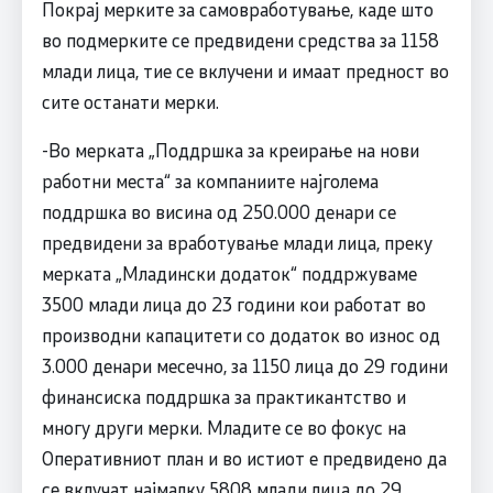
Покрај мерките за самовработување, каде што
во подмерките се предвидени средства за 1158
млади лица, тие се вклучени и имаат предност во
сите останати мерки.
-Во мерката „Поддршка за креирање на нови
работни места“ за компаниите најголема
поддршка во висина од 250.000 денари се
предвидени за вработување млади лица, преку
мерката „Младински додаток“ поддржуваме
3500 млади лица до 23 години кои работат во
производни капацитети со додаток во износ од
3.000 денари месечно, за 1150 лица до 29 години
финансиска поддршка за практикантство и
многу други мерки. Младите се во фокус на
Оперативниот план и во истиот е предвидено да
се вклучат најмалку 5808 млади лица до 29