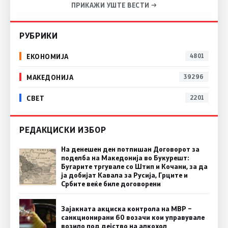
ПРИКАЖИ УШТЕ ВЕСТИ →
РУБРИКИ
ЕКОНОМИЈА
4801
МАКЕДОНИЈА
39296
СВЕТ
2201
РЕДАКЦИСКИ ИЗБОР
На денешен ден потпишан Договорот за
поделба на Македонија во Букурешт:
Бугарите тргувале со Штип и Кочани, за да
ја добијат Кавала за Русија, Грците и
Србите веќе биле договорени
Зајакната акциска контрола на МВР –
санкционирани 60 возачи кои управувале
возило под дејство на алкохол