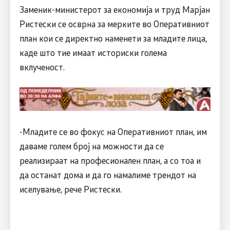
Заменик-министерот за економија и труд Марјан
Ристески се осврна за мерките во Оперативниот
план кои се директно наменети за младите лица,
каде што тие имаат историски голема
вклученост.
-Младите се во фокус на Оперативниот план, им
даваме голем број на можности да се
реализираат на професионален план, а со тоа и
да останат дома и да го намалиме трендот на
иселување, рече Ристески.