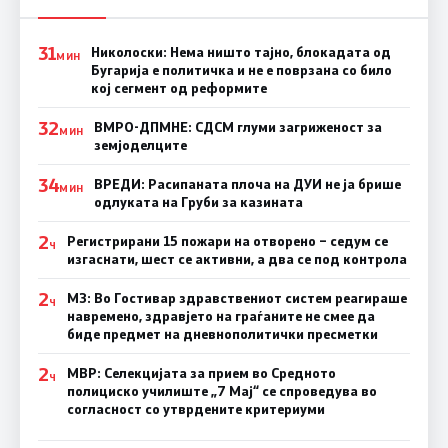
31
Николоски: Нема ништо тајно, блокадата од
МИН
Бугарија е политичка и не е поврзана со било
кој сегмент од реформите
32
ВМРО-ДПМНЕ: СДСМ глуми загриженост за
МИН
земјоделците
34
ВРЕДИ: Расипаната плоча на ДУИ не ја брише
МИН
одлуката на Груби за казината
2
Регистрирани 15 пожари на отворено – седум се
Ч
изгаснати, шест се активни, а два се под контрола
2
МЗ: Во Гостивар здравствениот систем реагираше
Ч
навремено, здравјето на граѓаните не смее да
биде предмет на дневнополитички пресметки
2
МВР: Селекцијата за прием во Средното
Ч
полициско училиште „7 Мај“ се спроведува во
согласност со утврдените критериуми