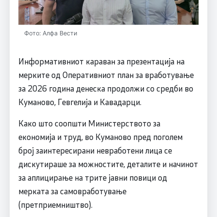
Фото: Алфа Вести
Информативниот караван за презентација на
мерките од Оперативниот план за вработување
за 2026 година денеска продолжи со средби во
Куманово, Гевгелија и Кавадарци.
Како што соопшти Министерството за
економија и труд, во Куманово пред поголем
број заинтересирани невработени лица се
дискутираше за можностите, деталите и начинот
за аплицирање на трите јавни повици од
мерката за самовработување
(претприемништво).