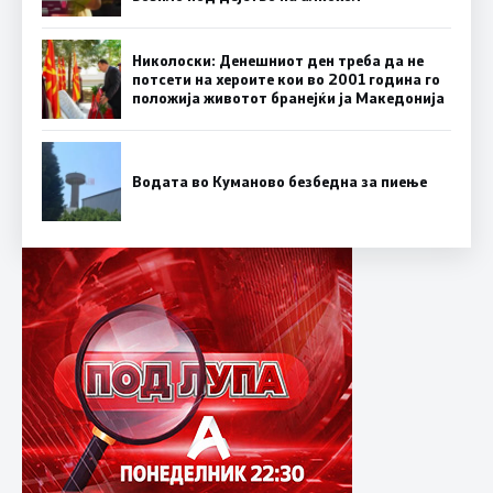
Николоски: Денешниот ден треба да не
потсети на хероите кои во 2001 година го
положија животот бранејќи ја Македонија
Водата во Куманово безбедна за пиење