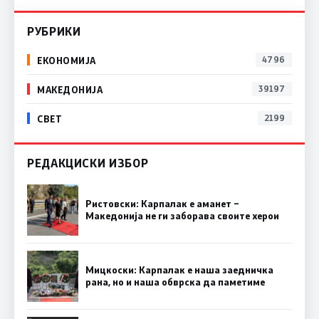
РУБРИКИ
ЕКОНОМИЈА
4796
МАКЕДОНИЈА
39197
СВЕТ
2199
РЕДАКЦИСКИ ИЗБОР
Ристовски: Карпалак е аманет –
Македонија не ги заборава своите херои
Мицкоски: Карпалак е наша заедничка
рана, но и наша обврска да паметиме