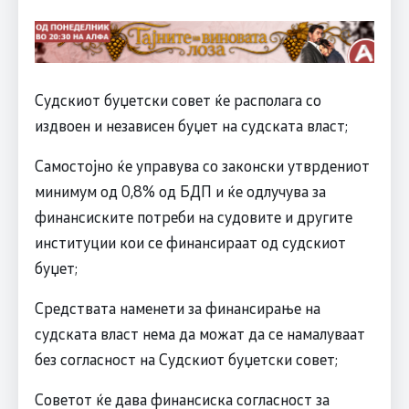
Судскиот буџетски совет ќе располага со
издвоен и независен буџет на судската власт;
Самостојно ќе управува со законски утврдениот
минимум од 0,8% од БДП и ќе одлучува за
финансиските потреби на судовите и другите
институции кои се финансираат од судскиот
буџет;
Средствата наменети за финансирање на
судската власт нема да можат да се намалуваат
без согласност на Судскиот буџетски совет;
Советот ќе дава финансиска согласност за