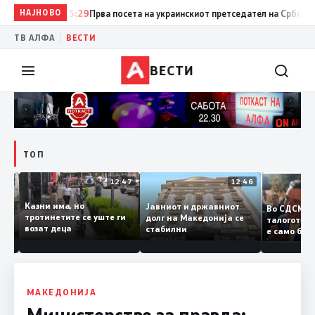
НАЈНОВО
15:29
Прва посета на украинскиот претседател на Србија: Вучиќ
|
ТВ АЛФА
ВЕСТИ
ВЕСТИ
ТОП
12:50
12:47
12:46
Казни има, но
Јавниот и државниот
Во СДС
дии и
тротинетите се уште ги
долг на Македонија се
талогот
возат деца
стабилни
е само 
ието
копија 
Заев
МАКЕДОНИЈА
Министерство за правда: