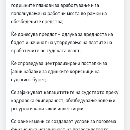
годишните планови за вработување и за
пополнување на работни места во рамки на
обезбедените средства;
Ќе донесува предлог – одлука за вредноста на
бодот и начинот на утврдување на платите на
вработените во судската власт;
Ќе спроведува централизирани постапки за
јавни набавки за единките корисници на
судскиот буџет;
Се зајакнуваат капацитетите на судството преку
кадровска екипираност, обезбедување човечки
ресурси и капитални инвестиции.
Со овие измени се создаваат услови за поголема
финансиска независност на правосудството,