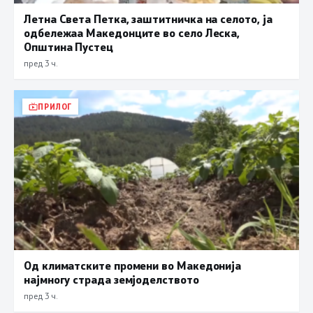
Летна Света Петка, заштитничка на селото, ја
одбележаа Македонците во село Леска,
Општина Пустец
пред 3 ч.
ПРИЛОГ
Од климатските промени во Македонија
најмногу страда земјоделството
пред 3 ч.