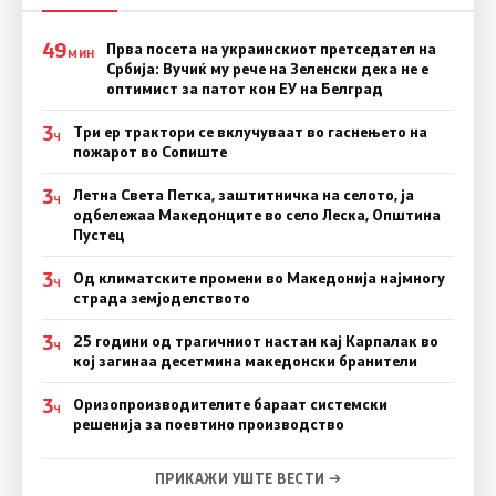
49
Прва посета на украинскиот претседател на
МИН
Србија: Вучиќ му рече на Зеленски дека не е
оптимист за патот кон ЕУ на Белград
3
Три ер трактори се вклучуваат во гаснењето на
Ч
пожарот во Сопиште
3
Летна Света Петка, заштитничка на селото, ја
Ч
одбележаа Македонците во село Леска, Општина
Пустец
3
Од климатските промени во Македонија најмногу
Ч
страда земјоделството
3
25 години од трагичниот настан кај Карпалак во
Ч
кој загинаа десетмина македонски бранители
3
Оризопроизводителите бараат системски
Ч
решенија за поевтино производство
ПРИКАЖИ УШТЕ ВЕСТИ →