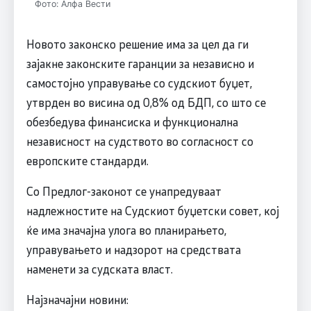
Фото: Алфа Вести
Новото законско решение има за цел да ги
зајакне законските гаранции за независно и
самостојно управување со судскиот буџет,
утврден во висина од 0,8% од БДП, со што се
обезбедува финансиска и функционална
независност на судството во согласност со
европските стандарди.
Со Предлог-законот се унапредуваат
надлежностите на Судскиот буџетски совет, кој
ќе има значајна улога во планирањето,
управувањето и надзорот на средствата
наменети за судската власт.
Најзначајни новини: