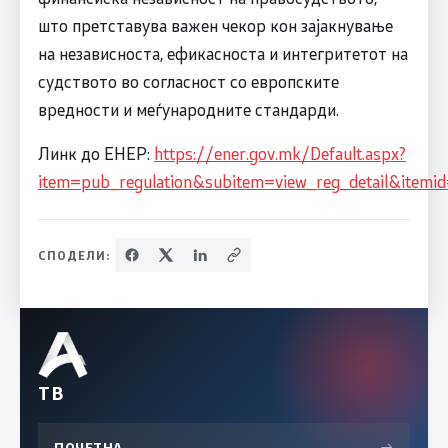
што претставува важен чекор кон зајакнување
на независноста, ефикасноста и интегритетот на
судството во согласност со европските
вредности и меѓународните стандарди.
Линк до ЕНЕР:
https://ener.gov.mk/Default.aspx?
item=pub_regulation&subitem=view_reg_detail&itemi
СПОДЕЛИ:
ТВ
ПОЧЕТНА
→