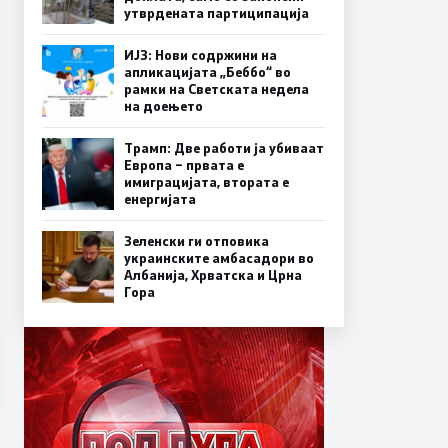
утврдената партиципација
ИЈЗ: Нови содржини на
апликацијата „Беббо“ во
рамки на Светската недела
на доењето
Трамп: Две работи ја убиваат
Европа – првата е
имиграцијата, втората е
енергијата
Зеленски ги отповика
украинските амбасадори во
Албанија, Хрватска и Црна
Гора