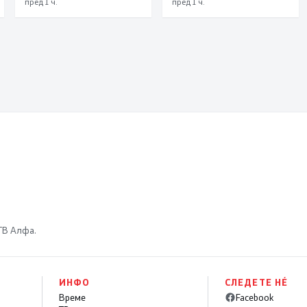
пред 1 ч.
пред 1 ч.
 ТВ Алфа.
ИНФО
СЛЕДЕТЕ НÉ
Време
Facebook