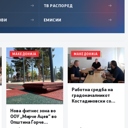
→
ТВ РАСПОРЕД
→
ОВИ
→
ЕМИСИИ
→
МАКЕДОНИЈА
МАКЕДОНИЈА
Работна средба на
градоначалникот
Костадиновски со
новиот началник на
Нова фитнес зона во
ОВР Виница Даниел
ООУ „Мирче Ацев“ во
Трајчев
Општина Ѓорче
Петров