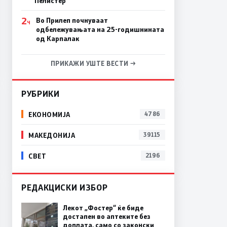
Пелистер
2
Во Прилеп почнуваат
Ч
одбележувањата на 25-годишнината
од Карпалак
ПРИКАЖИ УШТЕ ВЕСТИ →
РУБРИКИ
ЕКОНОМИЈА
4786
МАКЕДОНИЈА
39115
СВЕТ
2196
РЕДАКЦИСКИ ИЗБОР
Лекот „Фостер“ ќе биде
достапен во аптеките без
доплата, само со законски