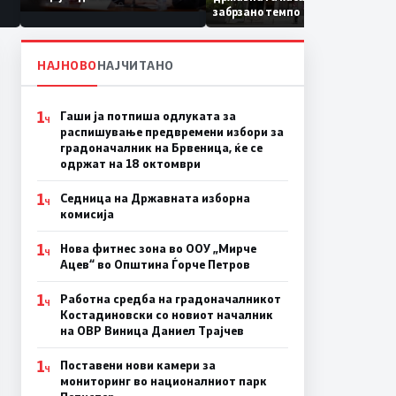
Коридор 8, Македонија
забрзано темпо
станува раскрсница на
Балканот
НАЈНОВО
НАЈЧИТАНО
1
Гаши ја потпиша одлуката за
Ч
распишување предвремени избори за
градоначалник на Брвеница, ќе се
одржат на 18 октомври
1
Седница на Државната изборна
Ч
комисија
1
Нова фитнес зона во ООУ „Мирче
Ч
Ацев“ во Општина Ѓорче Петров
1
Работна средба на градоначалникот
Ч
Костадиновски со новиот началник
на ОВР Виница Даниел Трајчев
1
Поставени нови камери за
Ч
мониторинг во националниот парк