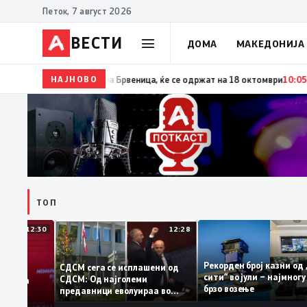
Петок, 7 август 2026
ВЕСТИ
ДОМА
МАКЕДОНИЈА
НАЈНОВО
10:06
Гаши ја потпиша одлуката за распишување пр
ТОП
12:30
12:28
Рекорден број казни
СДСМ сега се исплашени од
сити“ во јули – најмн
СДСМ: Од најголеми
тоците на
брзо возење
предавници еволуираа во
мантираат
најголеми патриоти