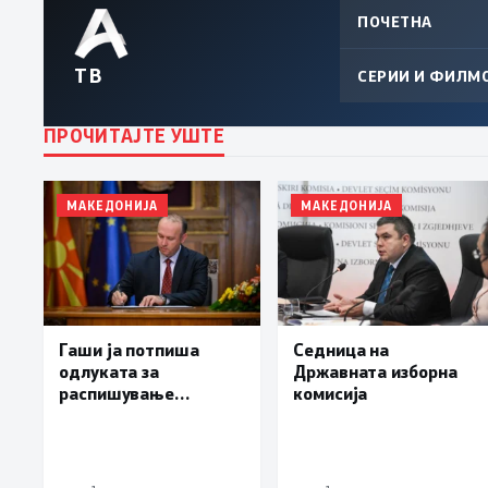
ПОЧЕТНА
ТВ
СЕРИИ И ФИЛМ
ПРОЧИТАЈТЕ УШТЕ
МАКЕДОНИЈА
МАКЕДОНИЈА
Гаши ја потпиша
Седница на
одлуката за
Државната изборна
распишување
комисија
предвремени избори
за градоначалник на
Брвеница, ќе се
одржат на 18