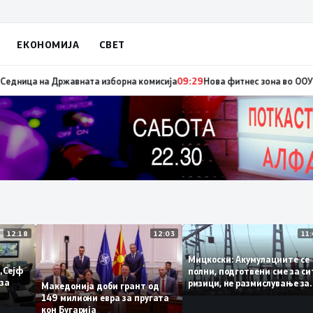
ЕКОНОМИЈА
СВЕТ
едвремени избори за градоначалник на Брвеница, ќе се одржат на 18 ок
12:18
12:03
Мицкоски: Акумулациите
 од „Сејф
полни, подготвени сме з
огу за
ризици, не размислување
Македонија доби грант од
поскапување на струјат
149 милиони евра за пругата
кон Бугарија