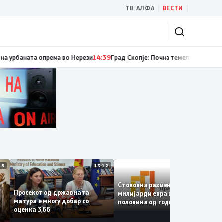
|
|
ТВ АЛФА
ВЕСТИ
дум случаи на инфекција со вирусот Западен Нил, сите од Скопје
14:40
Ре
13:45
13:12
12:47
Стоковна размена од 10,5
Просекот од државната
милијарди евра во првата
матура е многу добар со
половина од годината –
оценка 3,66
Македонија го зголемува
извозот