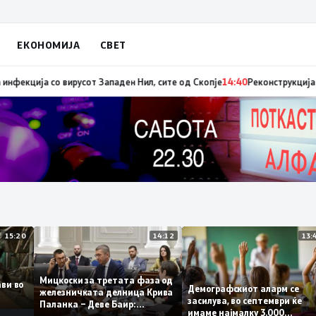
ЕКОНОМИЈА
СВЕТ
адиниот авион ќе биде транспортирано во Македонија
14:41
МЗ: Нови се
15:20
14:12
Мицкоски за третата фаза од
плави во
Демографскиот аларм се
железничката делница Крива
о
засилува, во септември ќе
Паланка – Деве Баир:
имаме најмалку 3.000
Проектот нема да заврши на