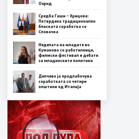
Охрид
Средба Гаши – Хрицова:
Потврдена традиционално
блиската соработка со
Словачка
Неделата на младите во
Куманово со работилници,
филмски фестивал и дебати
за младинските политики
Делчево ја продлабочува
соработката со четири
општини од Италија