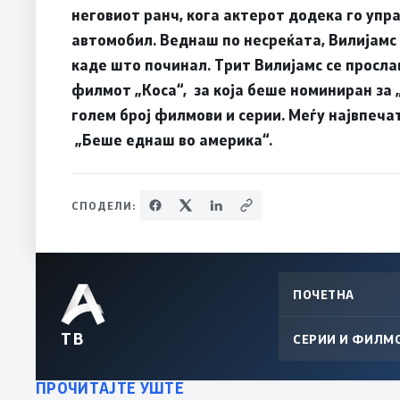
неговиот ранч, кога актерот додека го упр
автомобил. Веднаш по несреќата, Вилијамс
каде што починал. Трит Вилијамс се прослав
филмот „Коса“, за која беше номиниран за 
голем број филмови и серии. Меѓу највпеч
„Беше еднаш во америка“.
СПОДЕЛИ:
ПОЧЕТНА
ТВ
СЕРИИ И ФИЛМ
ПРОЧИТАЈТЕ УШТЕ