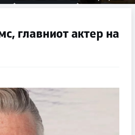
првачиња помалку
половина тунел во слепа
улица, сега имаме целина
мс, главниот актер на