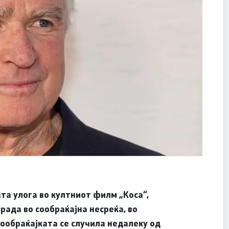
ата улога во култниот филм „Коса“,
рада во сообраќајна несреќа, во
ообраќајката се случила недалеку од