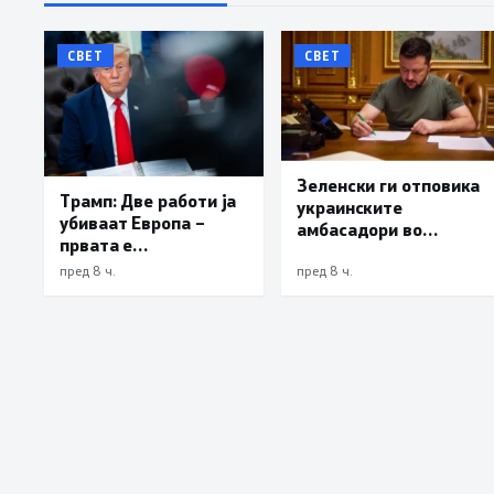
СВЕТ
СВЕТ
Зеленски ги отповика
Трамп: Две работи ја
украинските
убиваат Европа –
амбасадори во
првата е
Албанија, Хрватска и
имиграцијата,
Црна Гора
пред 8 ч.
пред 8 ч.
втората е енергијата