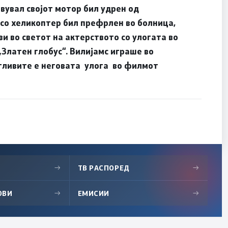
авувал својот мотор бил удрен од
 со хеликоптер бил префрлен во болница,
и во светот на актерството со улогата во
„Златен глобус“. Вилијамс играше во
атливите е неговата улога во филмот
→
ТВ РАСПОРЕД
→
ОВИ
→
ЕМИСИИ
→