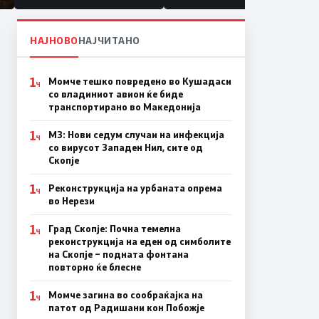
НАЈНОВО
НАЈЧИТАНО
1
Момче тешко повредено во Кушадаси
Ч
со владиниот авион ќе биде
транспортирано во Македонија
1
МЗ: Нови седум случаи на инфекција
Ч
со вирусот Западен Нил, сите од
Скопје
1
Реконструкција на урбаната опрема
Ч
во Нерези
1
Град Скопје: Почна темелна
Ч
реконструкција на еден од симболите
на Скопје – подната фонтана
повторно ќе блесне
1
Момче загина во сообраќајка на
Ч
патот од Радишани кон Побожје