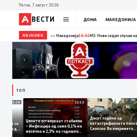
Петок, 7 август 2026
ВЕСТИ
ДОМА
МАКЕДОНИЈА
НАЈНОВО
14:42
Момче тешко повредено во Кушадаси со вл
ТОП
12:28
12:12
Десет години од
апува –
Цените остануваат стабилни
катастрофалните по
ентитетот се
– Инфлација од само 0,1% на
Скопско: Во невремет
 која нема да
месечно и 2,3% на годишно
загинаа 22 лица
ниво