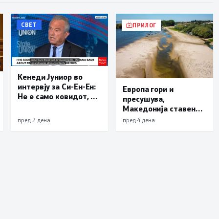
СВЕТ
ПРИЛОГ
Кенеди Јуниор во
интервју за Си-Ен-Ен:
Европа гори и
Не е само ковидот, и
пресушува,
лајмската болест и
Македонија ставена
респираторниот
во обрач: Унгарија и
пред 2 дена
пред 4 дена
синцицијален вирус
Србија можат да
се излезени од
останат без струја
лаборатории