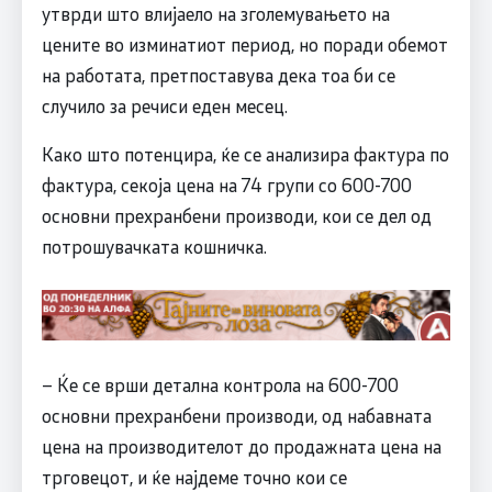
утврди што влијаело на зголемувањето на
цените во изминатиот период, но поради обемот
на работата, претпоставува дека тоа би се
случило за речиси еден месец.
Како што потенцира, ќе се анализира фактура по
фактура, секоја цена на 74 групи со 600-700
основни прехранбени производи, кои се дел од
потрошувачката кошничка.
– Ќе се врши детална контрола на 600-700
основни прехранбени производи, од набавната
цена на производителот до продажната цена на
трговецот, и ќе најдеме точно кои се