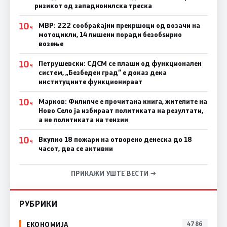
ризикот од западнонилска треска
10
МВР: 222 сообраќајни прекршоци од возачи на
Ч
мотоцикли, 14 лишени поради безобѕирно
возење
10
Петрушевски: СДСМ се плаши од функционален
Ч
систем, „Безбеден град“ е доказ дека
институциите функционираат
10
Марков: Филипче е прочитана книга, жителите на
Ч
Ново Село ја избираат политиката на резултати,
а не политиката на тензии
10
Вкупно 18 пожари на отворено денеска до 18
Ч
часот, два се активни
ПРИКАЖИ УШТЕ ВЕСТИ →
РУБРИКИ
ЕКОНОМИЈА
4786