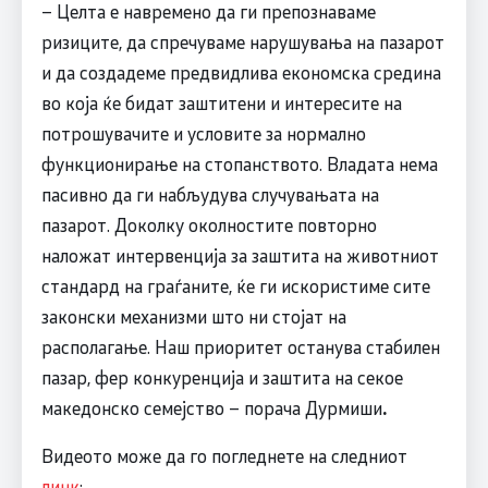
– Целта е навремено да ги препознаваме
ризиците, да спречуваме нарушувања на пазарот
и да создадеме предвидлива економска средина
во која ќе бидат заштитени и интересите на
потрошувачите и условите за нормално
функционирање на стопанството. Владата нема
пасивно да ги набљудува случувањата на
пазарот. Доколку околностите повторно
наложат интервенција за заштита на животниот
стандард на граѓаните, ќе ги искористиме сите
законски механизми што ни стојат на
располагање. Наш приоритет останува стабилен
пазар, фер конкуренција и заштита на секое
македонско семејство – порача Дурмиши
.
Видеото може да го погледнете на следниот
линк
: