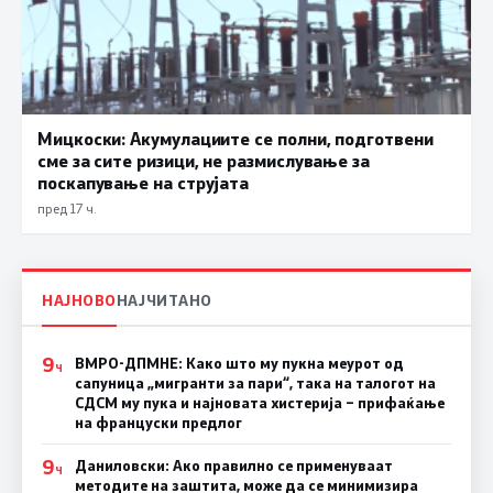
Мицкоски: Акумулациите се полни, подготвени
сме за сите ризици, не размислување за
поскапување на струјата
пред 17 ч.
НАЈНОВО
НАЈЧИТАНО
9
ВМРО-ДПМНЕ: Како што му пукна меурот од
Ч
сапуница „мигранти за пари“, така на талогот на
СДСМ му пука и најновата хистерија – прифаќање
на француски предлог
9
Даниловски: Ако правилно се применуваат
Ч
методите на заштита, може да се минимизира