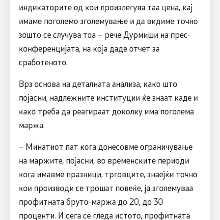
индикаторите од кои произлегува таа цена, кај
имаме поголемо зголемување и да видиме точно
зошто се случува тоа – рече Дурмиши на прес-
конференцијата, на која даде отчет за
сработеното.
Врз основа на деталната анализа, како што
појасни, надлежните институции ќе знаат каде и
како треба да реагираат доколку има поголема
маржа.
– Минатиот пат кога донесовме ограничување
на маржите, појасни, во временските периоди
кога имавме празници, трговците, знаејќи точно
кои производи се трошат повеќе, ја зголемуваа
профитната бруто-маржа до 20, до 30
проценти. И сега се гледа истото, профитната