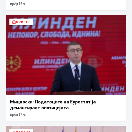
пред 15 ч.
ПРИЛОГ
Мицкоски: Податоците на Еуростат ја
демантираат опозицијата
пред 17 ч.