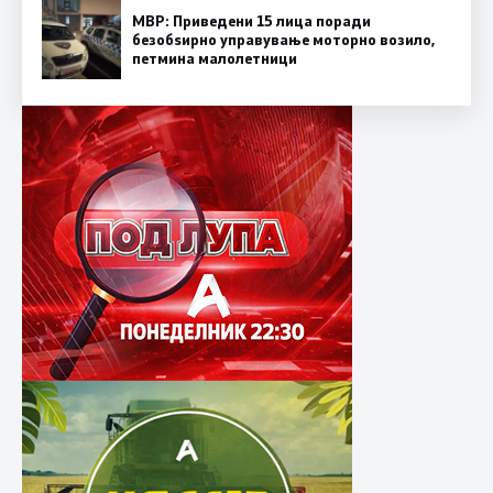
МВР: Приведени 15 лица поради
безобѕирно управување моторно возило,
петмина малолетници