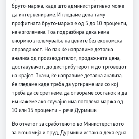
бруто-маржа, каде што административно може
да интервенираме. И гледаме дека таму
профитната бруто-маржа е од 5 до 10 проценти,
не е зголемена. Тоа подразбира дека нема
енормно зголемување на цените без економска
оправданост. Но пак ќе направиме детална
анализа од производителот, продажната цена,
доставувачот, до дистрибутерот и до трговецот
на крајот. Значи, ќе направиме детална анализа,
ќе гледаме каде треба да ургираме или со кој
треба да се сретнеме, да отвораме состанок и да
им кажеме ако случајно има поголема маржа од
10 или 15 проценти – рече Дурмиши.
Во отчетот за сработеното во Министерството
за економија и труд, Дурмиши истакна дека една