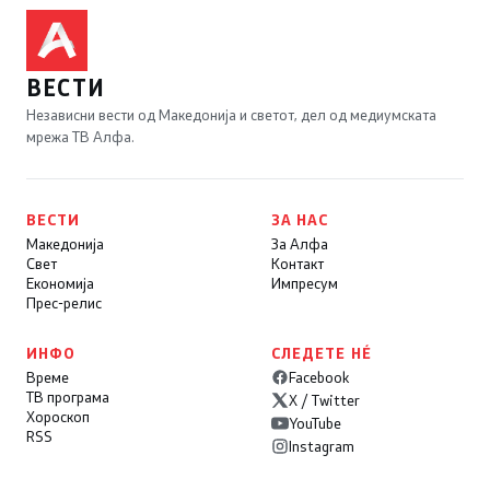
ВЕСТИ
Независни вести од Македонија и светот, дел од медиумската
мрежа ТВ Алфа.
ВЕСТИ
ЗА НАС
Македонија
За Алфа
Свет
Контакт
Економија
Импресум
Прес-релис
ИНФО
СЛЕДЕТЕ НÉ
Време
Facebook
ТВ програма
X / Twitter
Хороскоп
YouTube
RSS
Instagram