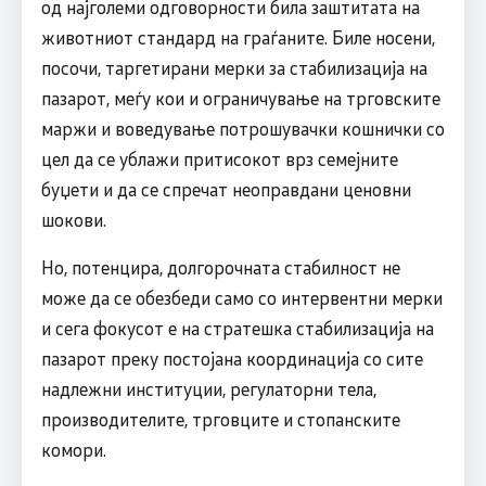
од најголеми одговорности била заштитата на
животниот стандард на граѓаните. Биле носени,
посочи, таргетирани мерки за стабилизација на
пазарот, меѓу кои и ограничување на трговските
маржи и воведување потрошувачки кошнички со
цел да се ублажи притисокот врз семејните
буџети и да се спречат неоправдани ценовни
шокови.
Но, потенцира, долгорочната стабилност не
може да се обезбеди само со интервентни мерки
и сега фокусот е на стратешка стабилизација на
пазарот преку постојана координација со сите
надлежни институции, регулаторни тела,
производителите, трговците и стопанските
комори.