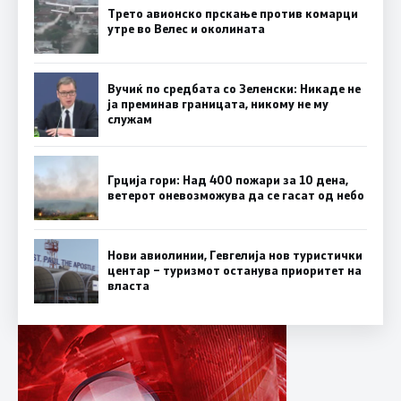
Трето авионско прскање против комарци
утре во Велес и околината
Вучиќ по средбата со Зеленски: Никаде не
ја преминав границата, никому не му
служам
Грција гори: Над 400 пожари за 10 дена,
ветерот оневозможува да се гасат од небо
Нови авиолинии, Гевгелија нов туристички
центар – туризмот останува приоритет на
власта