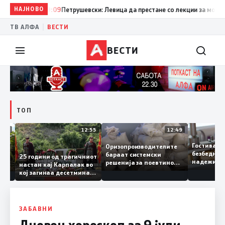
НАЈНОВО
19:09
Петрушевски: Левица да престане со лекции за морал и д
|
ТВ АЛФА
ВЕСТИ
ВЕСТИ
ТОП
13:04
12:55
12:49
Гостива
Оризопроизводителите
безбедн
бараат системски
онија
25 години од трагичниот
надежи
решенија за поевтино
настан кај Карпалак во
следна
производство
кој загинаа десетмина
може да
македонски бранители
ЗАБАВНИ
Дневен хороскоп за 9 јули