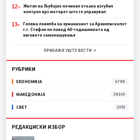
12
Жител на Љубојно починал откако изгубил
Ч
контрол врз моторот што го управувал
13
Голема повелба на хуманизмот за Архиепископот
Ч
г.г. Стефан по повод 40-годишнината од
неговото замонашување
ПРИКАЖИ УШТЕ ВЕСТИ →
РУБРИКИ
ЕКОНОМИЈА
4796
МАКЕДОНИЈА
39245
СВЕТ
2201
РЕДАКЦИСКИ ИЗБОР