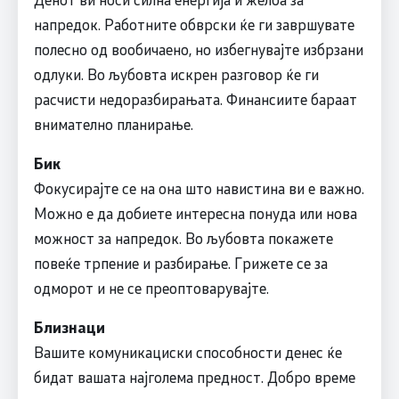
напредок. Работните обврски ќе ги завршувате
полесно од вообичаено, но избегнувајте избрзани
одлуки. Во љубовта искрен разговор ќе ги
расчисти недоразбирањата. Финансиите бараат
внимателно планирање.
Бик
Фокусирајте се на она што навистина ви е важно.
Можно е да добиете интересна понуда или нова
можност за напредок. Во љубовта покажете
повеќе трпение и разбирање. Грижете се за
одморот и не се преоптоварувајте.
Близнаци
Вашите комуникациски способности денес ќе
бидат вашата најголема предност. Добро време