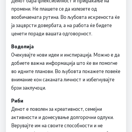
Денот бара флексибилност и прифаќање на
промени. Не плашете се да излезете од
вообичаената рутина. Во љубовта искреноста ќе
ја зацврсти довербата, а на работа ќе бидете
ценети поради вашата одговорност.
Водолија
Очекувајте нови идеи и инспирација. Можно е да
добиете важна информација што ќе ви помогне
во идните планови. Во љубовта покажете повеќе
внимание кон саканата личност и избегнувајте
брзи заклучоци.
Риби
Денот е поволен за креативност, семејни
активности и донесување долгорочни одлуки.
Верувајте им на своите способности и не