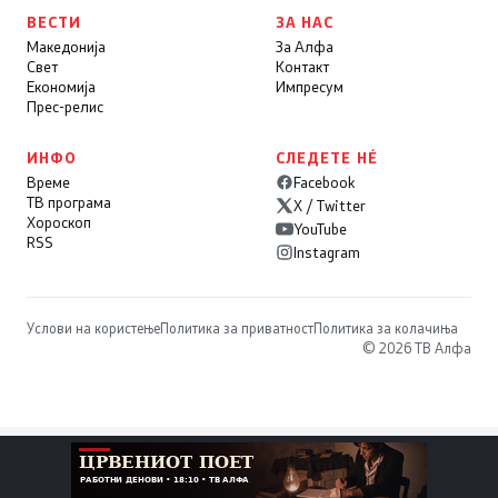
ВЕСТИ
ЗА НАС
Македонија
За Алфа
Свет
Контакт
Економија
Импресум
Прес-релис
ИНФО
СЛЕДЕТЕ НÉ
Време
Facebook
ТВ програма
X / Twitter
Хороскоп
YouTube
RSS
Instagram
Услови на користење
Политика за приватност
Политика за колачиња
© 2026 ТВ Алфа