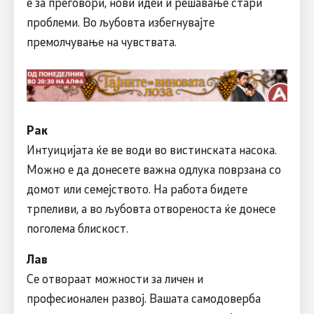
е за преговори, нови идеи и решавање стари
проблеми. Во љубовта избегнувајте
премолчување на чувствата.
Рак
Интуицијата ќе ве води во вистинската насока.
Можно е да донесете важна одлука поврзана со
домот или семејството. На работа бидете
трпеливи, а во љубовта отвореноста ќе донесе
поголема блискост.
Лав
Се отвораат можности за личен и
професионален развој. Вашата самодоверба