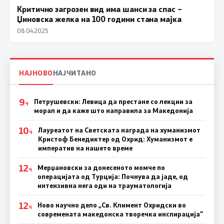
Критично загрозен вид има шанси за спас –
Џиновска желка на 100 години стана мајка
08.04.2025
НАЈНОВО
НАЈЧИТАНО
9
Петрушевски: Левица да престане со лекции за
Ч
морал и да каже што направила за Македонија
10
Лауреатот на Светската награда на хуманизмот
Ч
Кристоф Бенедиктер од Охрид: Хуманизмот е
императив на нашето време
12
Мерџановски за донесеното момче по
Ч
операцијата од Турција: Почнува да јаде, од
интензивна нега оди на трауматологија
12
Ново научно дело „Св. Климент Охридски во
Ч
современата македонска творечка инспирација“