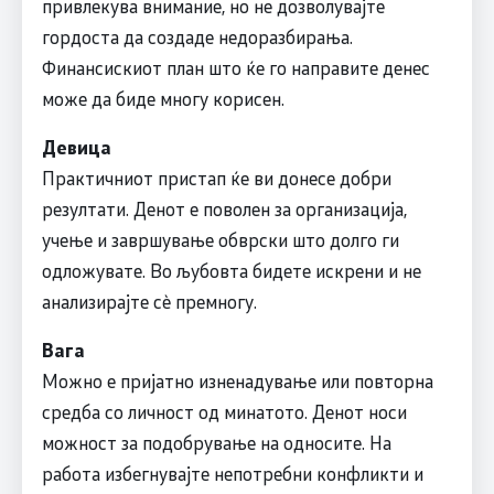
привлекува внимание, но не дозволувајте
гордоста да создаде недоразбирања.
Финансискиот план што ќе го направите денес
може да биде многу корисен.
Девица
Практичниот пристап ќе ви донесе добри
резултати. Денот е поволен за организација,
учење и завршување обврски што долго ги
одложувате. Во љубовта бидете искрени и не
анализирајте сè премногу.
Вага
Можно е пријатно изненадување или повторна
средба со личност од минатото. Денот носи
можност за подобрување на односите. На
работа избегнувајте непотребни конфликти и