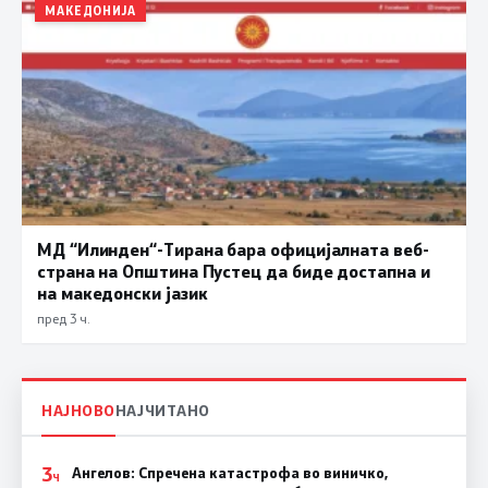
МАКЕДОНИЈА
МД “Илинден“-Тирана бара официјалната веб-
страна на Општина Пустец да биде достапна и
на македонски јазик
пред 3 ч.
НАЈНОВО
НАЈЧИТАНО
3
Ангелов: Спречена катастрофа во виничко,
Ч