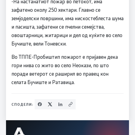
-На настанатиот пожар во петокот, има
зафатено околу 250 хектари. Главно се
земјоделски површини, има нискостеблеста шума
и пасишта, зафатени се пчелни семејства,
овоштарници, житарици и дел од куќите во село
Бучиште, вели Тоневски.
Во ТППЕ-Пробиштип пожарот е пријавен дека
гори нива со жито во село Неокази, по што
поради ветерот се раширил во правец кон
селата Бучиште и Ратавица.
СПОДЕЛИ: