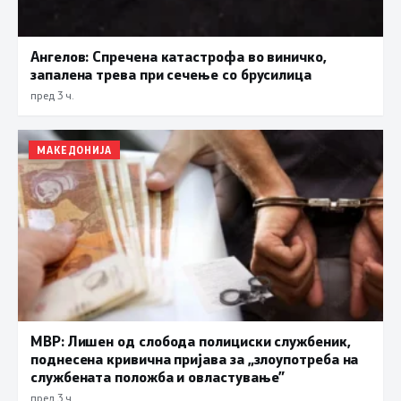
Ангелов: Спречена катастрофа во виничко,
запалена трева при сечење со брусилица
пред 3 ч.
МАКЕДОНИЈА
МВР: Лишен од слобода полициски службеник,
поднесена кривична пријава за „злоупотреба на
службената положба и овластување”
пред 3 ч.