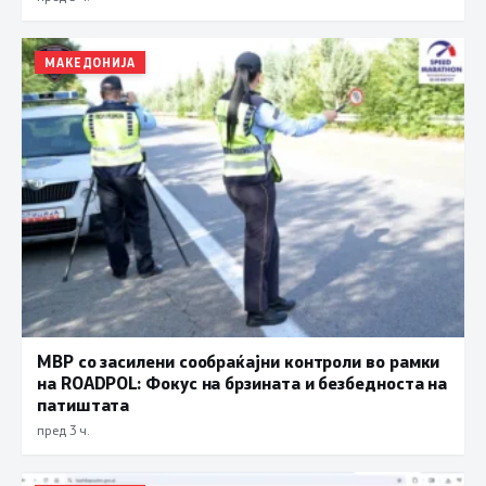
МАКЕДОНИЈА
МВР со засилени сообраќајни контроли во рамки
на ROADPOL: Фокус на брзината и безбедноста на
патиштата
пред 3 ч.