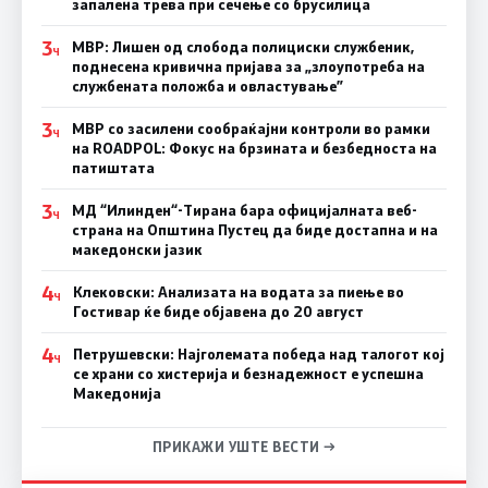
запалена трева при сечење со брусилица
3
МВР: Лишен од слобода полициски службеник,
Ч
поднесена кривична пријава за „злоупотреба на
службената положба и овластување”
3
МВР со засилени сообраќајни контроли во рамки
Ч
на ROADPOL: Фокус на брзината и безбедноста на
патиштата
3
МД “Илинден“-Тирана бара официјалната веб-
Ч
страна на Општина Пустец да биде достапна и на
македонски јазик
4
Клековски: Анализата на водата за пиење во
Ч
Гостивар ќе биде објавена до 20 август
4
Петрушевски: Најголемата победа над талогот кој
Ч
се храни со хистерија и безнадежност е успешна
Македонија
ПРИКАЖИ УШТЕ ВЕСТИ →