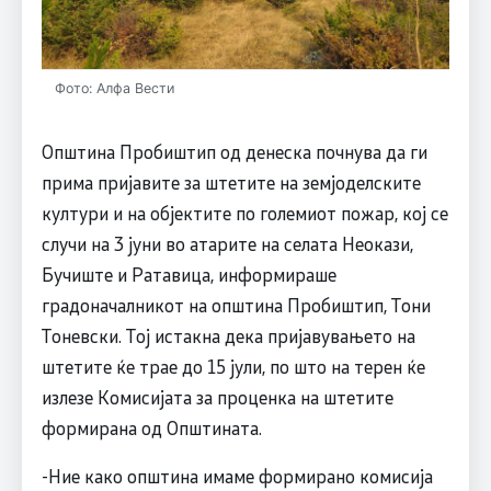
Фото: Алфа Вести
Општина Пробиштип од денеска почнува да ги
прима пријавите за штетите на земјоделските
култури и на објектите по големиот пожар, кој се
случи на 3 јуни во атарите на селата Неокази,
Бучиште и Ратавица, информираше
градоначалникот на општина Пробиштип, Тони
Тоневски. Тој истакна дека пријавувањето на
штетите ќе трае до 15 јули, по што на терен ќе
излезе Комисијата за проценка на штетите
формирана од Општината.
-Ние како општина имаме формирано комисија