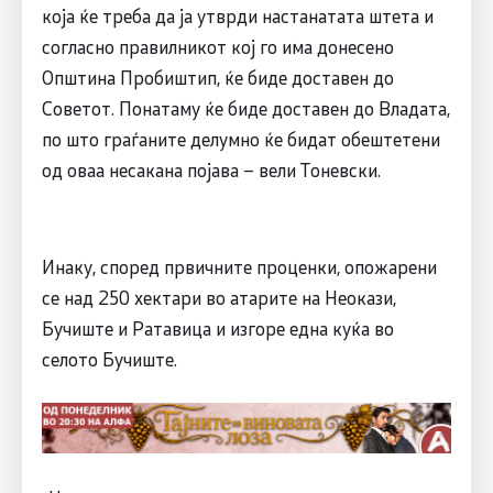
која ќе треба да ја утврди настанатата штета и
согласно правилникот кој го има донесено
Општина Пробиштип, ќе биде доставен до
Советот. Понатаму ќе биде доставен до Владата,
по што граѓаните делумно ќе бидат обештетени
од оваа несакана појава – вели Тоневски.
Инаку, според првичните проценки, опожарени
се над 250 хектари во атарите на Неокази,
Бучиште и Ратавица и изгоре една куќа во
селото Бучиште.