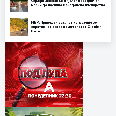
Серафимовски: Со дијалог и заеднички
мерки до посилно македонско пчеларство
МВР: Приведен возачот кој возеше во
спротивна насока на автопатот Скопје –
Велес