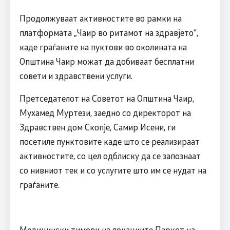
Продолжуваат активностите во рамки на
платформата „Чаир во ритамот на здравјето“,
каде граѓаните на пуктови во околината на
Општина Чаир можат да добиваат бесплатни
совети и здравствени услуги.
Претседателот на Советот на Општина Чаир,
Мухамед Муртези, заедно со директорот на
Здравствен дом Скопје, Самир Исени, ги
посетиле пунктовите каде што се реализираат
активностите, со цел одблиску да се запознаат
со нивниот тек и со услугите што им се нудат на
граѓаните.
Медицински тимови на локациите Паркот на