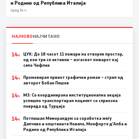
и Родино од Република Италија
пред 14 ч.
НАЈНОВО
НАЈЧИТАНО
14
ЦУК: До 18 часот 11 пожари на отворен простор,
Ч
од кои три се активни – изгаснат пожарот кај
село Чифлик
14
Промовиран првиот графички роман – стрип од
Ч
авторот Бобан Пешов
14
МЗ: Со координирана институционална акција
Ч
успешно транспортиран пациент со сериозна
повреда од Турција
14
Потпишан Меморандум за соработка меѓу
Ч
Делчево и општините Новело, Монфорте д’Алба и
Родино од Република Италија