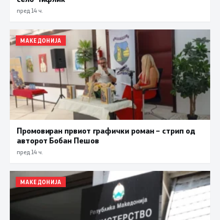
пред 14 ч.
МАКЕДОНИЈА
Промовиран првиот графички роман – стрип од
авторот Бобан Пешов
пред 14 ч.
МАКЕДОНИЈА