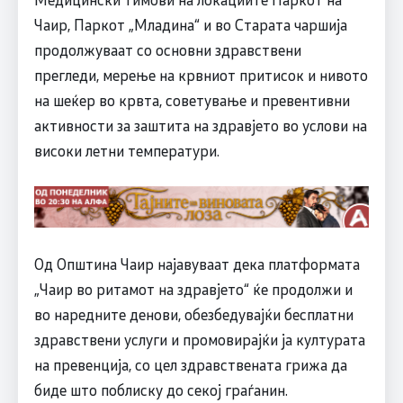
Чаир, Паркот „Младина“ и во Старата чаршија
продолжуваат со основни здравствени
прегледи, мерење на крвниот притисок и нивото
на шеќер во крвта, советување и превентивни
активности за заштита на здравјето во услови на
високи летни температури.
Од Општина Чаир најавуваат дека платформата
„Чаир во ритамот на здравјето“ ќе продолжи и
во наредните денови, обезбедувајќи бесплатни
здравствени услуги и промовирајќи ја културата
на превенција, со цел здравствената грижа да
биде што поблиску до секој граѓанин.