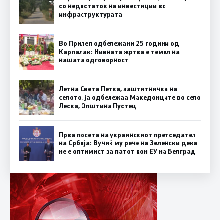
со недостаток на инвестиции во
инфраструктурата
Во Прилеп одбележани 25 години од
Карпалак: Нивната жртва е темел на
нашата одговорност
Летна Света Петка, заштитничка на
селото, ја одбележаа Македонците во село
Леска, Општина Пустец
Прва посета на украинскиот претседател
на Србија: Вучиќ му рече на Зеленски дека
не е оптимист за патот кон ЕУ на Белград