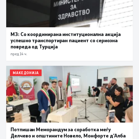
МЗ: Со координирана институционална акција
успешно транспортиран пациент со сериозна
повреда од Турција
пред 14 ч.
МАКЕДОНИЈА
Потпишан Меморандум за соработка меѓу
Делчево и општините Новело, Монфорте д’Алба