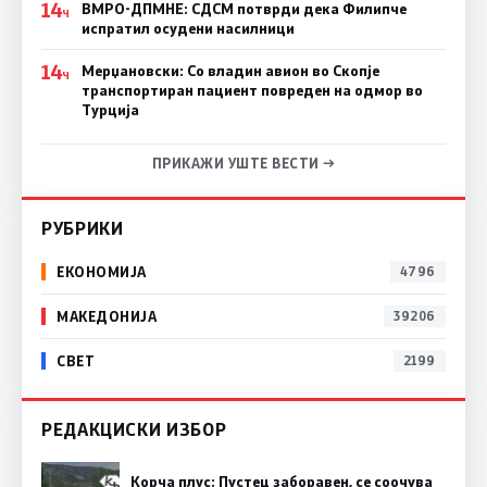
14
ВМРО-ДПМНЕ: СДСM потврди дека Филипче
Ч
испратил осудени насилници
14
Мерџановски: Со владин авион во Скопје
Ч
транспортиран пациент повреден на одмор во
Турција
ПРИКАЖИ УШТЕ ВЕСТИ →
РУБРИКИ
ЕКОНОМИЈА
4796
МАКЕДОНИЈА
39206
СВЕТ
2199
РЕДАКЦИСКИ ИЗБОР
Корча плус: Пустец заборавен, се соочува