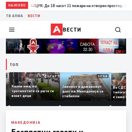
НАЈНОВО
17:42
ЦУК: До 18 часот 11 пожари на отворен простор, од кои т
|
ТВ АЛФА
ВЕСТИ
ВЕСТИ
ТОП
12:50
12:47
12:46
Казни има, но
Јавниот и државниот
Во СДС
дии и
тротинетите се уште ги
долг на Македонија се
талогот
возат деца
стабилни
е само 
ието
копија 
Заев
МАКЕДОНИЈА
Бесплатни совети и