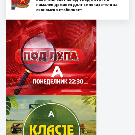
намален државен долг се показатели за
економска стабилност