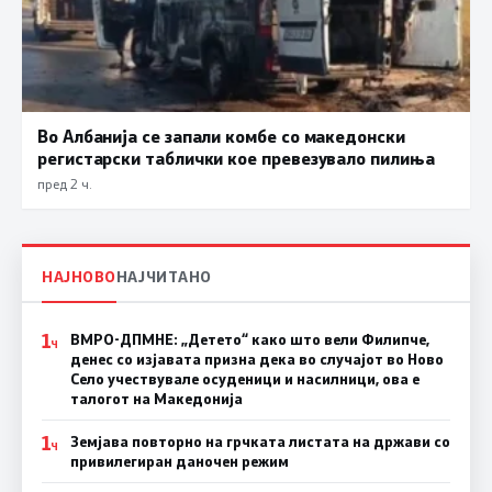
Во Албанија се запали комбе со македонски
регистарски таблички кое превезувало пилиња
пред 2 ч.
НАЈНОВО
НАЈЧИТАНО
1
ВМРО-ДПМНЕ: „Детето“ како што вели Филипче,
Ч
денес со изјавата призна дека во случајот во Ново
Село учествувале осуденици и насилници, ова е
талогот на Македонија
1
Земјава повторно на грчката листата на држави со
Ч
привилегиран даночен режим