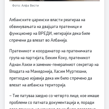
Фото: Алфа Вести
Албанските царински власти реагираа на
обвинувањата на двајцата пратеници и
функционер на ВРЕДИ, негирајќи дека биле
спречени да влезат во Албанија.
Пратеникот и координатор на пратеничката
група на партијата, Беким Ќоку, пратеникот
Аднан Азизи и заменик-генералниот секретар на
Владата на Македонија, Хасим Муртезани,
претходно изјавија дека им било спречено да
влезат на албанска територија.
– Тие патуваа заедно со четврто лице, кое имаше
проблеми со патната документација и, поради