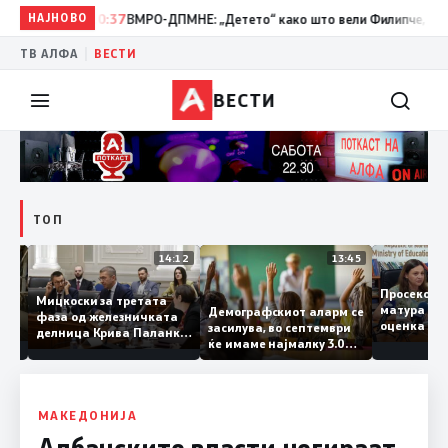
НАЈНОВО
10:37
ВМРО-ДПМНЕ: „Детето“ како што вели Филипче, денес со 
|
ТВ АЛФА
ВЕСТИ
ВЕСТИ
ТОП
15:20
14:12
13:45
Просеко
Мицкоски за третата
матура 
Демографскиот аларм се
фаза од железничката
: Во
оценка 
засилува, во септември
делница Крива Паланка
 22
ќе имаме најмалку 3.000
– Деве Баир: Проектот
првачиња помалку
нема да заврши на
половина тунел во слепа
улица, сега имаме
целина
МАКЕДОНИЈА
Албанските власти негираат