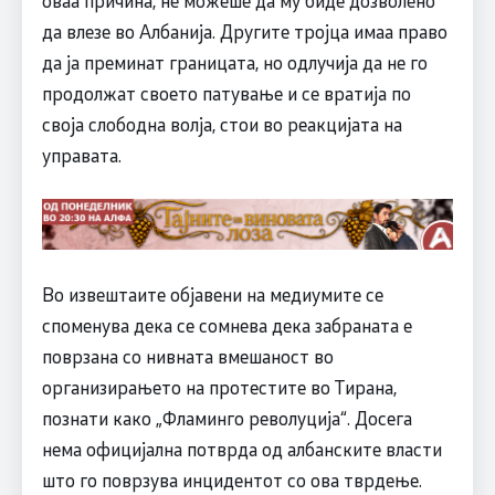
оваа причина, не можеше да му биде дозволено
да влезе во Албанија. Другите тројца имаа право
да ја преминат границата, но одлучија да не го
продолжат своето патување и се вратија по
своја слободна волја, стои во реакцијата на
управата.
Во извештаите објавени на медиумите се
споменува дека се сомнева дека забраната е
поврзана со нивната вмешаност во
организирањето на протестите во Тирана,
познати како „Фламинго револуција“. Досега
нема официјална потврда од албанските власти
што го поврзува инцидентот со ова тврдење.