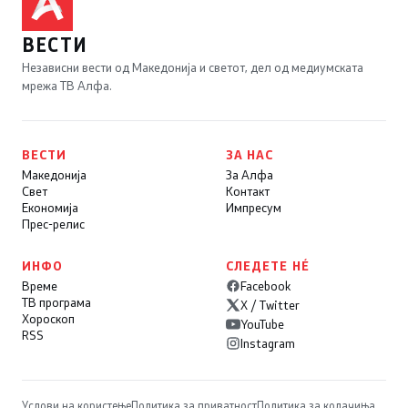
ВЕСТИ
Независни вести од Македонија и светот, дел од медиумската
мрежа ТВ Алфа.
ВЕСТИ
ЗА НАС
Македонија
За Алфа
Свет
Контакт
Економија
Импресум
Прес-релис
ИНФО
СЛЕДЕТЕ НÉ
Време
Facebook
ТВ програма
X / Twitter
Хороскоп
YouTube
RSS
Instagram
Услови на користење
Политика за приватност
Политика за колачиња