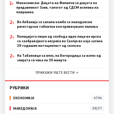
1
Манасиевски: Децата на Филипче се децата на
Ч
предавникот Заев, талогот од СДСМ исплива на
површина
2
Во Албанија се запали комбе со македонски
Ч
регистарски таблички кое превезувало пилиња
2
Полицијата лиши од слобода едно лице во врска
Ч
со сообраќајната несреќа во Скопје во која загина
19-годишен мотоциклист од скопско
2
На Табановце за влез, на Богородица за излез од
Ч
земјата се чека по 30 минути
ПРИКАЖИ УШТЕ ВЕСТИ →
РУБРИКИ
ЕКОНОМИЈА
4794
МАКЕДОНИЈА
39177