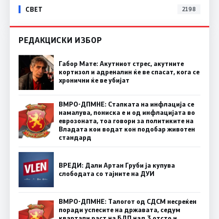
СВЕТ
2198
РЕДАКЦИСКИ ИЗБОР
Габор Мате: Акутниот стрес, акутните
кортизол и адреналин ќе ве спасат, кога се
хронични ќе ве убијат
ВМРО-ДПМНЕ: Стапката на инфлација се
намалува, пониска е и од инфлацијата во
еврозоната, тоа говори за политиките на
Владата кои водат кон подобар животен
стандард
ВРЕДИ: Дали Артан Груби ја купува
слободата со тајните на ДУИ
ВМРО-ДПМНЕ: Талогот од СДСМ несреќен
поради успесите на државата, седум
квартали раст на БДП над 3 отсто и