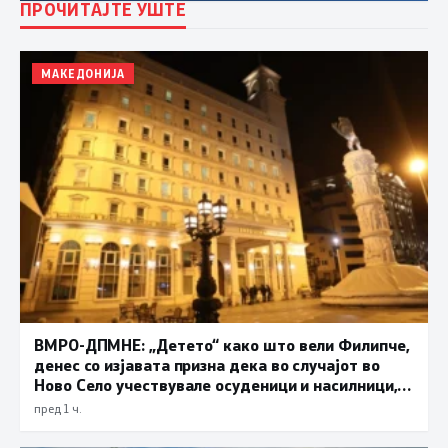
ПРОЧИТАЈТЕ УШТЕ
МАКЕДОНИЈА
ВМРО-ДПМНЕ: „Детето“ како што вели Филипче,
денес со изјавата призна дека во случајот во
Ново Село учествувале осуденици и насилници,
ова е талогот на Македонија
пред 1 ч.