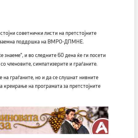
стојни советнички листи на претстојните
о взаемна поддршка на ВМРО-ДПМНЕ.
 знаеме“, и во следните 60 дена ќе ги посети
со членовите, симпатизерите и граѓаните.
 на граѓаните, но и да се слушнат нивните
за креирање на програмата за претстојните