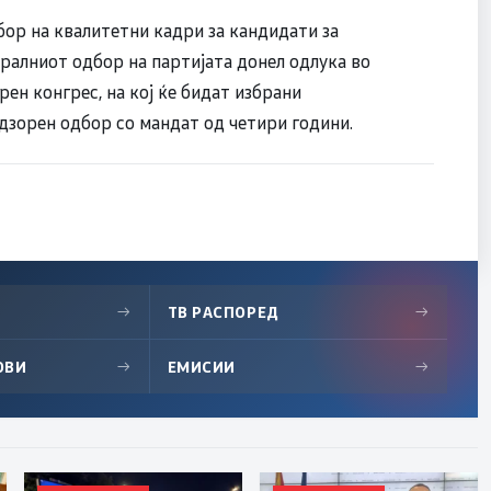
збор на квалитетни кадри за кандидати за
ралниот одбор на партијата донел одлука во
рен конгрес, на кој ќе бидат избрани
адзорен одбор со мандат од четири години.
→
ТВ РАСПОРЕД
→
ОВИ
→
ЕМИСИИ
→