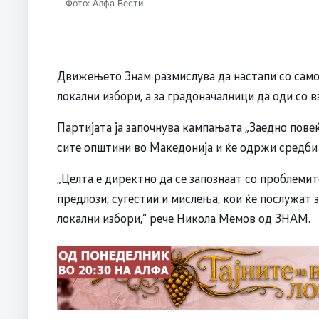
Фото: Алфа Вести
Движењето Знам размислува да настапи со само
локални избори, а за градоначалници да оди с
Партијата ја започнува кампањата „Заедно повеќе
сите општини во Македонија и ќе одржи средби 
„Целта е директно да се запознаат со проблемите
предлози, сугестии и мислења, кои ќе послужат 
локални избори,“ рече Никола Мемов од ЗНАМ.