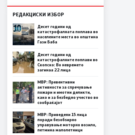
РЕДАКЦИСКИ ИЗБОР
Десет години од
катастрофалната поплава во
населените места во општина
Гази Баба
Десет години од
катастрофалните поплави во
Скопско: Во невремето
загинаа 22 лица
МВР: Превентивни
активности за спречување
пожари и имотни деликти,
како и за безбедно учество во
сообраќајот
МВР: Приведени 15 лица
поради безобѕирно
управување моторно возило,
петмина малолетници