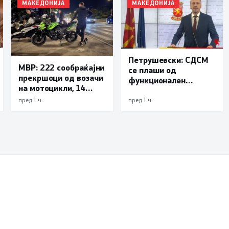
МАКЕДОНИЈА
МАКЕДОНИЈА
Петрушевски: СДСМ
МВР: 222 сообраќајни
се плаши од
прекршоци од возачи
функционален
на мотоцикли, 14
систем, „Безбеден
лишени поради
град“ е доказ дека
пред 1 ч.
пред 1 ч.
безобѕирно возење
институциите
функционираат