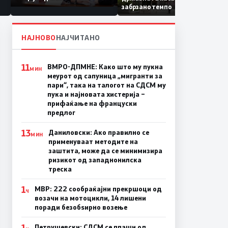
Коридор 8, Македонија
забрзано темпо
станува раскрсница на
Балканот
НАЈНОВО
НАЈЧИТАНО
11
ВМРО-ДПМНЕ: Како што му пукна
МИН
меурот од сапуница „мигранти за
пари“, така на талогот на СДСМ му
пука и најновата хистерија –
прифаќање на француски
предлог
13
Даниловски: Ако правилно се
МИН
применуваат методите на
заштита, може да се минимизира
ризикот од западнонилска
треска
1
МВР: 222 сообраќајни прекршоци од
Ч
возачи на мотоцикли, 14 лишени
поради безобѕирно возење
1
Петрушевски: СДСМ се плаши од