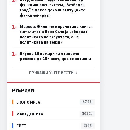
Ч
функционален систем, „Безбеден
град“ е доказ дека институциите
функционираат
1
Марков: Филипче е прочитана книга,
Ч
жителите на Ново Село ја избираат
политиката на резултати, а не
политиката на тензии
1
Вкупно 18 пожари на отворено
Ч
денеска до 18 часот, два се активни
ПРИКАЖИ УШТЕ ВЕСТИ →
РУБРИКИ
ЕКОНОМИЈА
4786
МАКЕДОНИЈА
39101
СВЕТ
2194