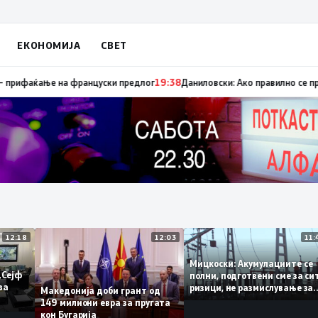
ЕКОНОМИЈА
СВЕТ
апуница „мигранти за пари“, така на талогот на СДСМ му пука и најнова
12:18
12:03
Мицкоски: Акумулациите
 од „Сејф
полни, подготвени сме з
огу за
ризици, не размислување
Македонија доби грант од
поскапување на струјат
149 милиони евра за пругата
кон Бугарија