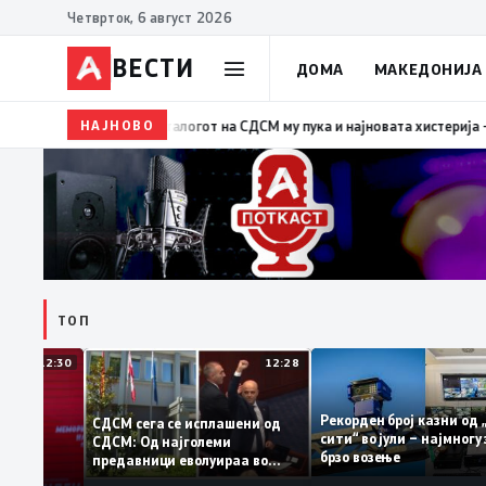
Четврток, 6 август 2026
ВЕСТИ
ДОМА
МАКЕДОНИЈА
НАЈНОВО
19:39
ВМРО-ДПМНЕ: Како што му пукна меурот од с
ТОП
12:30
12:28
Рекорден број казни
СДСМ сега се исплашени од
сити“ во јули – најмн
СДСМ: Од најголеми
тоците на
брзо возење
предавници еволуираа во
мантираат
најголеми патриоти