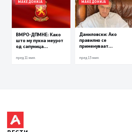
МАКЕДОНИЈА
МАКЕДОНИЈА
Даниловски: Ако
ВМРО-ДПМНЕ: Како
правилно се
што му пукна меурот
применуваат
од сапуница
методите на заштита,
„мигранти за пари“,
може да се
така на талогот на
пред 11 мин.
пред 13 мин.
минимизира ризикот
СДСМ му пука и
од западнонилска
најновата хистерија –
треска
прифаќање на
француски предлог