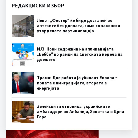
РЕДАКЦИСКИ ИЗБОР
Лекот „Фостер“ ќе биде достапен во
аптеките без доплата, само со законски
утврдената партиципација
ИЈЗ: Нови содржини на апликацијата
„Беббо“ во рамки на Светската недела на
доењето
Трамп: Две работи ја убиваат Европа –
првата е имиграцијата, втората е
енергијата
Зеленски ги отповика украинските
амбасадори во Албанија, Хрватска и Црна
Гора