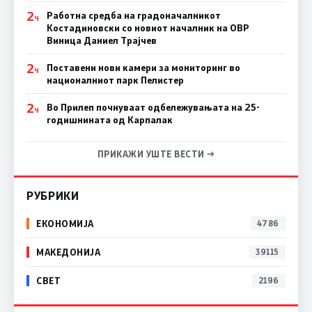
2
Работна средба на градоначалникот
Ч
Костадиновски со новиот началник на ОВР
Виница Даниел Трајчев
2
Поставени нови камери за мониторинг во
Ч
националниот парк Пелистер
2
Во Прилеп почнуваат одбележувањата на 25-
Ч
годишнината од Карпалак
ПРИКАЖИ УШТЕ ВЕСТИ →
РУБРИКИ
ЕКОНОМИЈА
4786
МАКЕДОНИЈА
39115
СВЕТ
2196