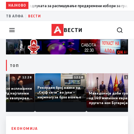
НАЈНОВО
10:06
Гаши ја потпиша одлуката за распишување предвре
|
ТВ АЛФА
ВЕСТИ
ВЕСТИ
ТОП
12:28
12:18
1
Рекорден број казни од
 сега се исплашени
„Сејф сити“ во јули –
ДСМ: Од најголеми
Македонија доби гра
најмногу за брзо возење
авници еволуираа
од 149 милиони евра 
ајголеми патриоти
пругата кон Бугарија
ЕКОНОМИЈА