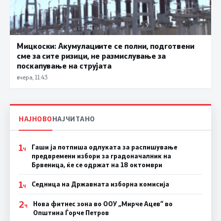
Мицкоски: Акумулациите се полни, подготвени
сме за сите ризици, не размислување за
поскапување на струјата
вчера, 11:43
НАЈНОВО
НАЈЧИТАНО
1
Гаши ја потпиша одлуката за распишување
Ч
предвремени избори за градоначалник на
Брвеница, ќе се одржат на 18 октомври
1
Седница на Државната изборна комисија
Ч
2
Нова фитнес зона во ООУ „Мирче Ацев“ во
Ч
Општина Ѓорче Петров