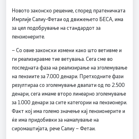
Новото законско решение, според пратеничката
Имрлије Салиу-Фетаи од движењето БЕСА, има
за цел подобрување на стандардот за
пензионерите.
– Со овие законски измени како што ветивме и
ги реализиравме тие ветувања. Сега сме во
последната фаза на реализирање на зголемување
на пензиите за 7.000 денари. Претходните фази
резултираа со зголемување двапати од по 2.500
денари, сега имаме второ линеарно зголемување
за 1.000 денари за сите категории на пензионери.
Факт кој има големо значење кај пензионерите и
ќе има придобивки за намалување на
сиромаштијата, рече Салиу – Фетаи.