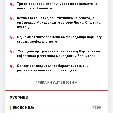
4
Три ер трактори се вклучуваат во гаснењето на
Ч
пожарот во Сопиште
4
Летна Света Петка, заштитничка на селото, ја
Ч
одбележаа Македонците во село Леска, Општина
Пустец
4
Од климатските промени во Македонија најмногу
Ч
страда земјоделството
4
25 години од трагичниот настан кај Карпалак во
Ч
кој загинаа десетмина македонски бранители
4
Оризопроизводителите бараат системски
Ч
решенија за поевтино производство
ПРИКАЖИ УШТЕ ВЕСТИ →
РУБРИКИ
ЕКОНОМИЈА
4796