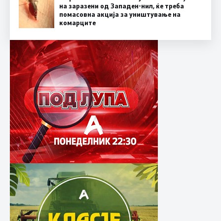
на заразени од Западен-нил, ќе треба
помасовна акција за уништување на
комарците