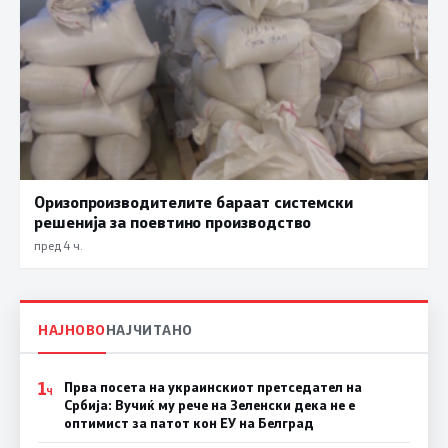
Оризопроизводителите бараат системски
решенија за поевтино производство
пред 4 ч.
НАЈНОВО
НАЈЧИТАНО
1
Прва посета на украинскиот претседател на
Ч
Србија: Вучиќ му рече на Зеленски дека не е
оптимист за патот кон ЕУ на Белград