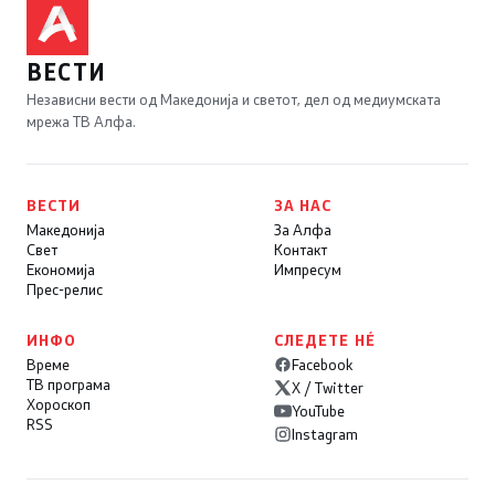
ВЕСТИ
Независни вести од Македонија и светот, дел од медиумската
мрежа ТВ Алфа.
ВЕСТИ
ЗА НАС
Македонија
За Алфа
Свет
Контакт
Економија
Импресум
Прес-релис
ИНФО
СЛЕДЕТЕ НÉ
Време
Facebook
ТВ програма
X / Twitter
Хороскоп
YouTube
RSS
Instagram