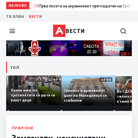
НАЈНОВО
15:29
Прва посета на украинскиот претседател на Србија: Вучи
|
ТВ АЛФА
ВЕСТИ
ВЕСТИ
ТОП
12:50
12:47
12:46
Казни има, но
Јавниот и државниот
Во СДСМ
ии и
тротинетите се уште ги
долг на Македонија се
талогот
возат деца
стабилни
е само 
ието
копија д
Заев
ПРИЛОЗИ
Замрзнати, неисчистени