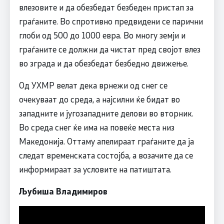
влезовите и да обезбедат безбеден пристап за
граѓаните. Во спротивно предвидени се парични
глоби од 500 до 1000 евра. Во многу земји и
граѓаните се должни да чистат пред својот влез
во зграда и да обезбедат безбедно движење.
Од УХМР велат дека врнежи од снег се
очекуваат до среда, а најсилни ќе бидат во
западните и југозападните делови во вторник.
Во среда снег ќе има на повеќе места низ
Македонија. Оттаму апелираат граѓаните да ја
следат временската состојба, а возачите да се
информираат за условите на патиштата.
Љубиша Владимиров