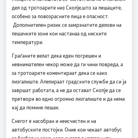
дел од тротоарите низ Скопје,што за пешаците,
особено за повозрасните лица е опасност.
Дополнителен ризик се замрзнатите делови на
пешачките зони кои настанаа од ниските
температури.
Граѓаните велат дека еден погрешен и
невнимателен чекор може да ги чини повреда, а
за тротоарите коментираат дека се како
лизгалиште. Апелираат градските служби да си ја
завршат работата, а не да остават Скопје да се
претвори во едно огромно лизгалиште и да нема
кај да помине пешак.
Снегот е насобран и неисчистен и на
автобуските постојки. Оние кои чекаат автобус
се безбедни само каде снегот е изгазен или