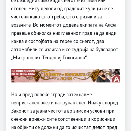
стопен. Ниту делови од градските улици не се
чистени како што треба, што е ризик и за
возачите. Во моментот додека екипата на Алфа
правеше обиколка низ главниот град за да види
каква е состојбата на терен со снегот, два
автомобили се излигаа и се судрија на булеварот
„Митрополит Теодосиј Гологанов“.
Но и пред повеќе згради затекнавме
непристапен влез и натрупан снег. Инаку според
Законот за јавна чистота во зимски услови при
снежни врнежи сите сопственици и корисници
на објекти се должни да го исчистат делот пред