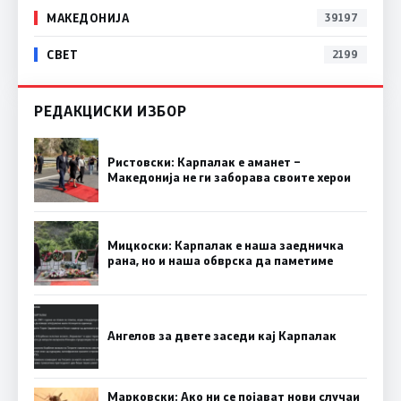
МАКЕДОНИЈА
39197
СВЕТ
2199
РЕДАКЦИСКИ ИЗБОР
Ристовски: Карпалак е аманет –
Македонија не ги заборава своите херои
Мицкоски: Карпалак е наша заедничка
рана, но и наша обврска да паметиме
Ангелов за двете заседи кај Карпалак
Марковски: Ако ни се појават нови случаи