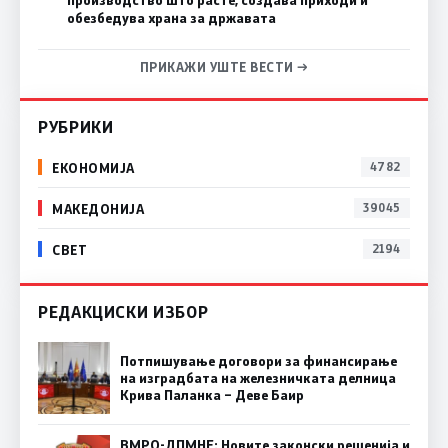
производство што расте, создава приходи и
обезбедува храна за државата
ПРИКАЖИ УШТЕ ВЕСТИ →
РУБРИКИ
ЕКОНОМИЈА
4782
МАКЕДОНИЈА
39045
СВЕТ
2194
РЕДАКЦИСКИ ИЗБОР
Потпишување договори за финансирање
на изградбата на железничката делница
Крива Паланка – Деве Баир
ВМРО-ДПМНЕ: Новите законски решенија и