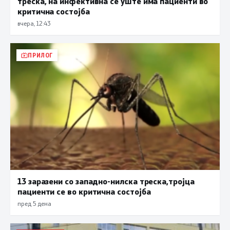
треска, на инфективна се уште има пациенти во
критична состојба
вчера, 12:43
ПРИЛОГ
13 заразени со западно-нилска треска,тројца
пациенти се во критична состојба
пред 5 дена