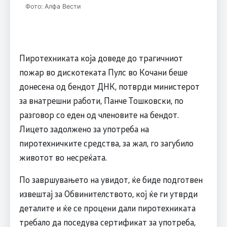
Фото: Алфа Вести
Пиротехниката која доведе до трагичниот
пожар во дискотеката Пулс во Кочани беше
донесена од бендот ДНК, потврди министерот
за внатрешни работи, Панче Тошковски, по
разговор со еден од членовите на бендот.
Лицето задолжено за употреба на
пиротехничките средства, за жал, го загубило
животот во несреќата.
По завршувањето на увидот, ќе биде подготвен
извештај за Обвинителството, кој ќе ги утврди
деталите и ќе се процени дали пиротехниката
требало да поседува сертификат за употреба,