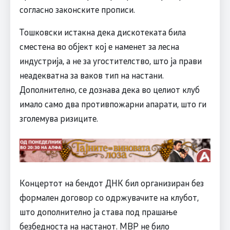
согласно законските прописи.
Тошковски истакна дека дискотеката била
сместена во објект кој е наменет за лесна
индустрија, а не за угостителство, што ја прави
неадекватна за ваков тип на настани.
Дополнително, се дознава дека во целиот клуб
имало само два противпожарни апарати, што ги
зголемува ризиците.
Концертот на бендот ДНК бил организиран без
формален договор со одржувачите на клубот,
што дополнително ја става под прашање
безбедноста на настанот. МВР не било