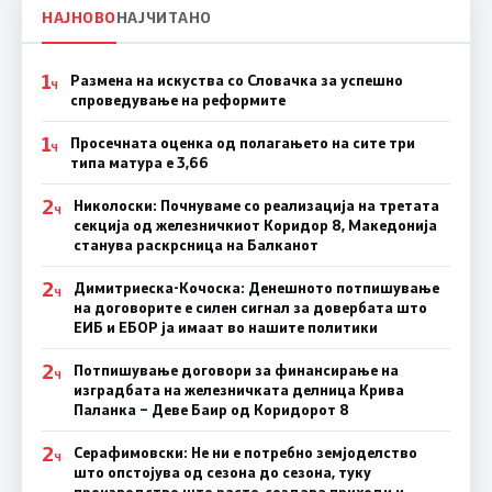
НАЈНОВО
НАЈЧИТАНО
1
Размена на искуства со Словачка за успешно
Ч
спроведување на реформите
1
Просечната оценка од полагањето на сите три
Ч
типа матура е 3,66
2
Николоски: Почнуваме со реализација на третата
Ч
секција од железничкиот Коридор 8, Македонија
станува раскрсница на Балканот
2
Димитриеска-Кочоска: Денешното потпишување
Ч
на договорите е силен сигнал за довербата што
ЕИБ и ЕБОР ја имаат во нашите политики
2
Потпишување договори за финансирање на
Ч
изградбата на железничката делница Крива
Паланка – Деве Баир од Коридорот 8
2
Серафимовски: Не ни е потребно земјоделство
Ч
што опстојува од сезона до сезона, туку