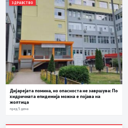
ЗДРАВСТВО
Дијарејата помина, но опасноста не завршува: По
хидричната епидемија можна е појава на
жолтица
пред 5 дена