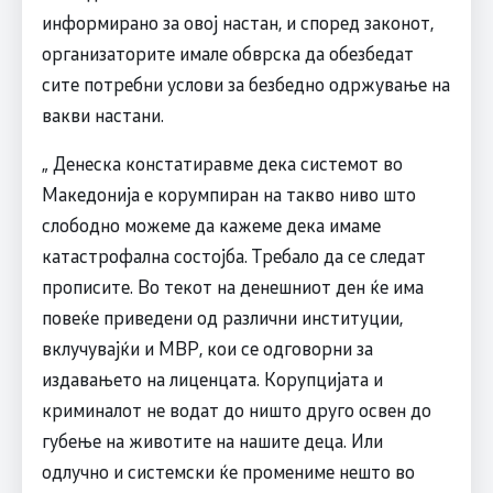
информирано за овој настан, и според законот,
организаторите имале обврска да обезбедат
сите потребни услови за безбедно одржување на
вакви настани.
„ Денеска констатиравме дека системот во
Македонија е корумпиран на такво ниво што
слободно можеме да кажеме дека имаме
катастрофална состојба. Требало да се следат
прописите. Во текот на денешниот ден ќе има
повеќе приведени од различни институции,
вклучувајќи и МВР, кои се одговорни за
издавањето на лиценцата. Корупцијата и
криминалот не водат до ништо друго освен до
губење на животите на нашите деца. Или
одлучно и системски ќе промениме нешто во