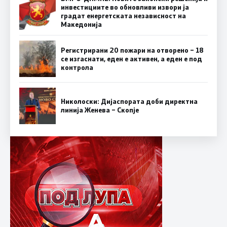
инвестициите во обновливи извори ја
градат енергетската независност на
Македонија
Регистрирани 20 пожари на отворено – 18
се изгаснати, еден е активен, а еден е под
контрола
Николоски: Дијаспората доби директна
линија Женева – Скопје