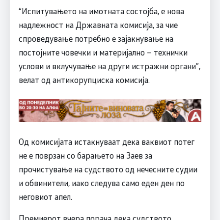
“Испитувањето на имотната состојба, е нова
надлежност на Државната комисија, за чие
спроведување потребно е зајакнување на
постојните човечки и материјално – технички
услови и вклучување на други истражни органи”,
велат од антикорупциска комисија.
Од комисијата истакнуваат дека ваквиот потег
не е поврзан со барањето на Заев за
прочистување на судството од нечесните судии
и обвинители, иако следува само еден ден по
неговиот апел.
Премиерот вчера порача дека судството