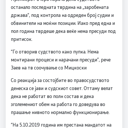
останало последната тврдина на „заробената
држава“, под контрола на одреден број судии и
обвинители на моќни позиции. Иако пред една и
пол година тврдеше дека веќе нема пресуди под
притисок.
“Го отворив судството како пупка. Нема
монтирани процеси и нарачани пресуди”, рече
Заев на тв соочување со Мицкоски
Со реакција за состојбите во правосудството
денеска се јави и судскиот совет. Оттаму велат
дека не работат во полн состав и дека
зголемениот обем на работа го доведува во
прашање нивното нормално функционирање.
“На 5.10.2019 година им престана мандатот на