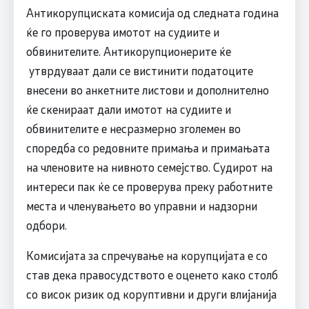
Антикорупциската комисија од следната година
ќе го проверува имотот на судиите и
обвинителите. Антикорупционерите ќе
утврдуваат дали се вистинити податоците
внесени во анкетните листови и дополнително
ќе скенираат дали имотот на судиите и
обвинителите е несразмерно зголемен во
споредба со редовните примања и примањата
на членовите на нивното семејство. Судирот на
интереси пак ќе се проверува преку работните
места и членувањето во управни и надзорни
одбори.
Комисијата за спречување на корупцијата е со
став дека правосудството е оценето како столб
со висок ризик од коруптивни и други влијанија