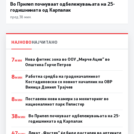
Во Прилеп почнуваат одбележувањата на 25-
годишнината од Карпалак
пред 38 мин.
НАЈНОВО
НАЈЧИТАНО
7
Нова фитнес зона во ООУ „Мирче Ацев“ во
МИН
Општина Ѓорче Петров
8
Работна средба на градоначалникот
МИН
Костадиновски со новиот началник на ОВР
Виница Даниел Трајчев
8
Поставени нови камери за мониторинг во
МИН
националниот парк Пелистер
38
Во Прилеп почнуваат одбележувањата на 25-
МИН
годишнината од Карпалак
47
Лекот „Фостер“ ќе биде достапен во аптеките
МИН