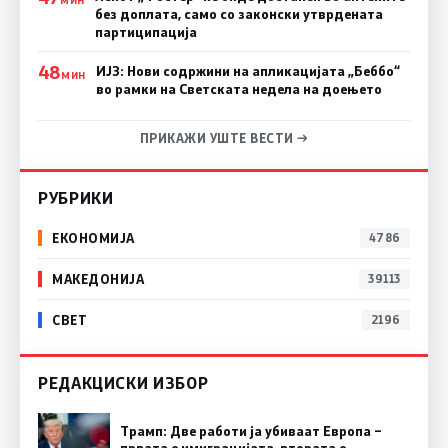
без доплата, само со законски утврдената
партиципација
48
ИЈЗ: Нови содржини на апликацијата „Беббо“
МИН
во рамки на Светската недела на доењето
ПРИКАЖИ УШТЕ ВЕСТИ →
РУБРИКИ
ЕКОНОМИЈА
4786
МАКЕДОНИЈА
39113
СВЕТ
2196
РЕДАКЦИСКИ ИЗБОР
Трамп: Две работи ја убиваат Европа –