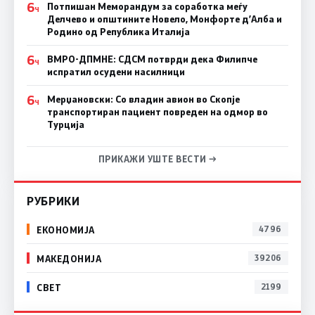
6
Потпишан Меморандум за соработка меѓу
Ч
Делчево и општините Новело, Монфорте д’Алба и
Родино од Република Италија
6
ВМРО-ДПМНЕ: СДСM потврди дека Филипче
Ч
испратил осудени насилници
6
Мерџановски: Со владин авион во Скопје
Ч
транспортиран пациент повреден на одмор во
Турција
ПРИКАЖИ УШТЕ ВЕСТИ →
РУБРИКИ
ЕКОНОМИЈА
4796
МАКЕДОНИЈА
39206
СВЕТ
2199