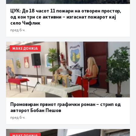
ЦУК: До 18 часот 11 пожари на отворен простор,
од кои три се активни – изгаснат пожарот кај
село Чифлик
пред 6 ч.
МАКЕДОНИЈА
Промовиран првиот графички роман – стрип од
авторот Бобан Пешов
пред 6 ч.
МАКЕДОНИЈА