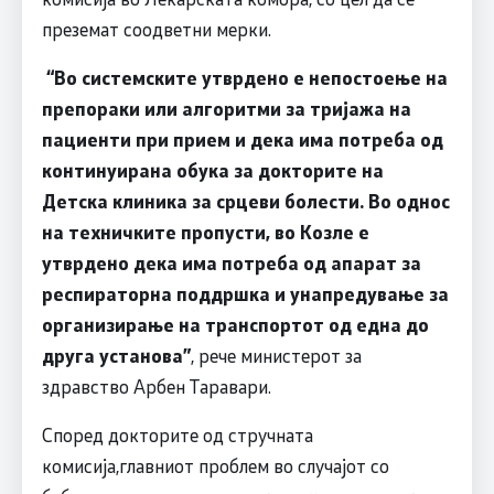
преземат соодветни мерки.
“Во системските утврдено е непостоење на
препораки или алгоритми за тријажа на
пациенти при прием и дека има потреба од
континуирана обука за докторите на
Детска клиника за срцеви болести. Во однос
на техничките пропусти, во Козле е
утврдено дека има потреба од апарат за
респираторна поддршка и унапредување за
организирање на транспортот од една до
друга установа”
, рече министерот за
здравство Арбен Таравари.
Според докторите од стручната
комисија,главниот проблем во случајот со