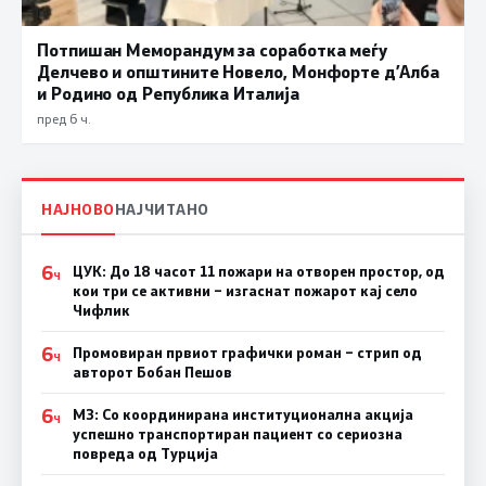
Потпишан Меморандум за соработка меѓу
Делчево и општините Новело, Монфорте д’Алба
и Родино од Република Италија
пред 6 ч.
НАЈНОВО
НАЈЧИТАНО
6
ЦУК: До 18 часот 11 пожари на отворен простор, од
Ч
кои три се активни – изгаснат пожарот кај село
Чифлик
6
Промовиран првиот графички роман – стрип од
Ч
авторот Бобан Пешов
6
МЗ: Со координирана институционална акција
Ч
успешно транспортиран пациент со сериозна
повреда од Турција