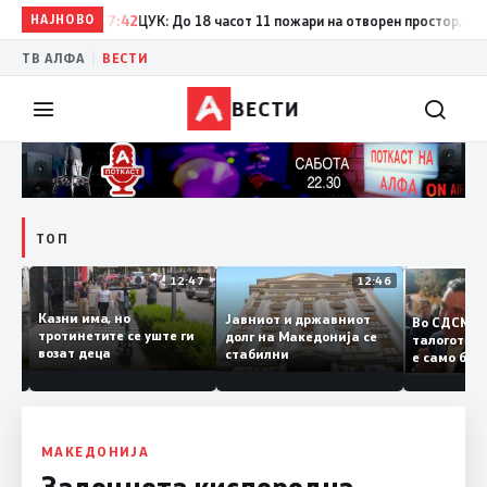
НАЈНОВО
17:42
ЦУК: До 18 часот 11 пожари на отворен простор, од кои 
|
ТВ АЛФА
ВЕСТИ
ВЕСТИ
ТОП
12:50
12:47
12:46
Казни има, но
Јавниот и државниот
Во СДСМ
дии и
тротинетите се уште ги
долг на Македонија се
талогот
возат деца
стабилни
е само 
ието
копија д
Заев
МАКЕДОНИЈА
Задоцнета кислородна