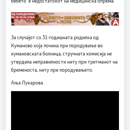
бебето е недостатокот на медицинска опрема.
За случајот со 31-годишната родилка од
Куманово која почина при породување во
кумановската болница, стручната комисија не
утврдила неправилности ниту при третманот на
бременоста, ниту при породувањето.
Ања Лукарова