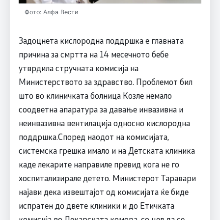
Фото: Алфа Вести
Задоцнета кислородна поддршка е главната
причина за смртта на 14 месечното бебе
утврдила стручната комисија на
Министерството за здравство. Проблемот бил
што во клиничката болница Козле немало
соодветна апаратура за давање инвазивна и
неинвазивна вентилација односно кислородна
поддршка.Според наодот на комисијата,
системска грешка имало и на Детската клиника
каде лекарите направиле превид кога не го
хоспитализирале детето. Министерот Таравари
најави дека извештајот од комисијата ќе биде
испратен до двете клиники и до Етичката
комисија во Лекарската комора, со цел да се