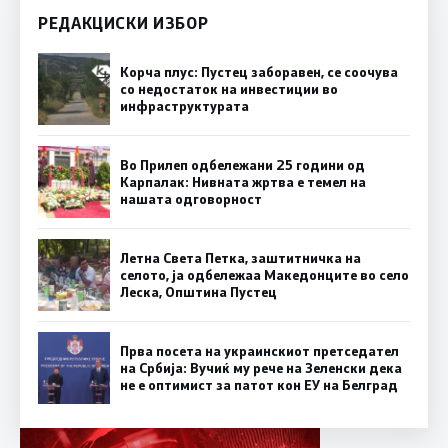
РЕДАКЦИСКИ ИЗБОР
Корча плус: Пустец заборавен, се соочува
со недостаток на инвестиции во
инфраструктурата
Во Прилеп одбележани 25 години од
Карпалак: Нивната жртва е темел на
нашата одговорност
Летна Света Петка, заштитничка на
селото, ја одбележаа Македонците во село
Леска, Општина Пустец
Прва посета на украинскиот претседател
на Србија: Вучиќ му рече на Зеленски дека
не е оптимист за патот кон ЕУ на Белград