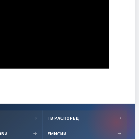
→
ТВ РАСПОРЕД
→
ОВИ
→
ЕМИСИИ
→