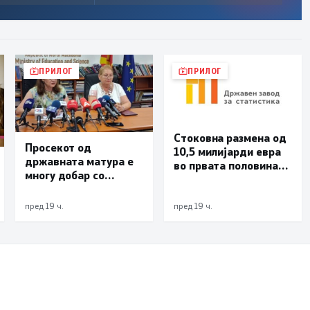
ПРИЛОГ
ПРИЛОГ
Стоковна размена од
Просекот од
10,5 милијарди евра
државната матура е
во првата половина
многу добар со
од годината –
оценка 3,66
Македонија го
зголемува извозот
пред 19 ч.
пред 19 ч.