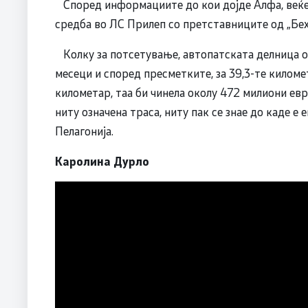
Според информациите до кои дојде Алфа, веќе 
средба во ЛС Прилеп со претставниците од „Бехт
Колку за потсетување, автопатската делница о
месеци и според пресметките, за 39,3-те киломе
километар, таа би чинела околу 472 милиони евра,
ниту означена траса, ниту пак се знае до каде е
Пелагонија.
Каролина Дурло