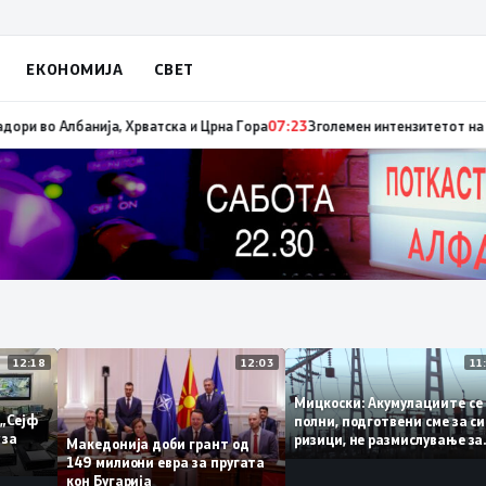
ЕКОНОМИЈА
СВЕТ
е имиграцијата, втората е енергијата
07:25
Зеленски ги отповика украинс
12:18
12:03
Мицкоски: Акумулациит
и од „Сејф
полни, подготвени сме з
ногу за
ризици, не размислувањ
Македонија доби грант од
поскапување на струјат
149 милиони евра за пругата
кон Бугарија