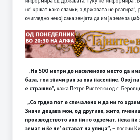
информира од државата, туку не’ информира „Бех
не’ кршат како сламки, а државата не реагира“,
очигледно некој сака земјата да им ја земе за џабе
„
На 500 метри до населеново место да им
база, тоа значи рак за ова населние. Овој п
е страшно“,
кажа Петре Ристески од с. Беровци
„Со грдна пот е спечалено и да ни го одзе
Значи децава мои, од другиве, жито, пчениц
производството ако ни го одземат, нека ни 
земат и ќе не
’
остават на улица“,
– посочи Ки