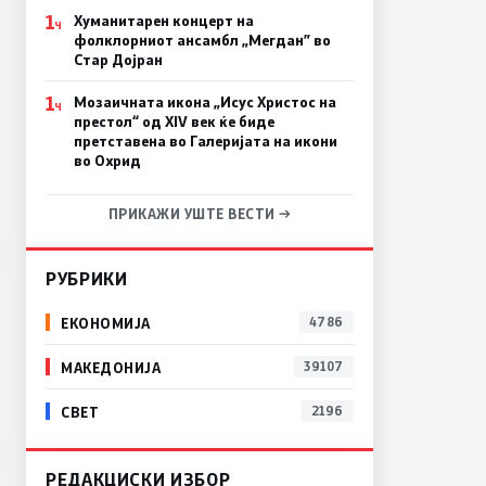
1
Хуманитарен концерт на
Ч
фолклорниот ансамбл „Мегдан” во
Стар Дојран
1
Мозаичната икона „Исус Христос на
Ч
престол“ од XIV век ќе биде
претставена во Галеријата на икони
во Охрид
ПРИКАЖИ УШТЕ ВЕСТИ →
РУБРИКИ
ЕКОНОМИЈА
4786
МАКЕДОНИЈА
39107
СВЕТ
2196
РЕДАКЦИСКИ ИЗБОР