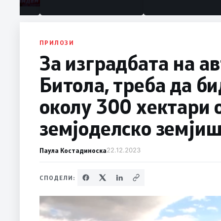
ПРИЛОЗИ
За изградбата на а
Битола, треба да б
околу 300 хектари 
земјоделско земјиш
Паула Костадиноска
22.12.2023
СПОДЕЛИ: