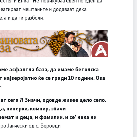
тел и Енка“. Не’ повикуваа еден по еден да
 реагираат мештаните и додаваат дека
, а и да ги разболи.
аме асфалтна база, да имаме бетонска
ат најверојатно ќе се гради 10 години. Ова
.
мат сега
?!
Значи, одовде живее цело село.
а, пиперки, компир, значи
земат и деца, и фамилии, и се
’
нека ни
ро Јанчески од с. Беровци.