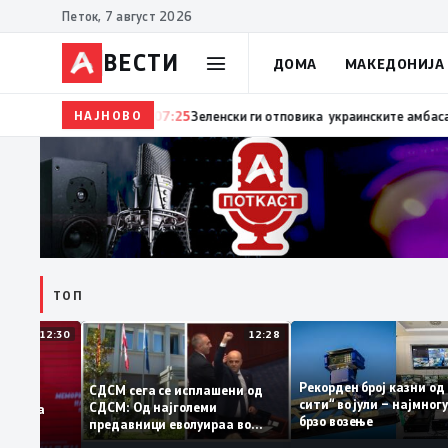
Петок, 7 август 2026
ВЕСТИ
ДОМА
МАКЕДОНИЈА
НАЈНОВО
07:27
Трамп: Две работи ја убиваат Европа – првата 
ТОП
12:30
12:28
Рекорден број казн
СДСМ сега се исплашени од
сити“ во јули – најм
СДСМ: Од најголеми
атоците на
брзо возење
предавници еволуираа во
емантираат
најголеми патриоти