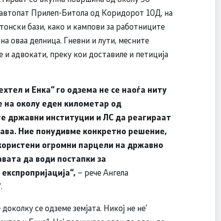
 автопат Прилеп-Битола од Коридорот 10Д, на
тонски бази, како и кампови за работниците
на оваа делница. Гневни и лути, месните
е и адвокати, преку кои доставиле и петиција
хтел и Енка“ го одзема не се наоѓа ниту
е на околу еден километар од
е државни институции и ЛС да реагираат
ајава. Ние понудивме конкретно решение,
користени огромни парцели на државно
вата да води постапки за
 експропријација“,
– рече Ангела
.
доколку се одземе земјата. Никој не не’