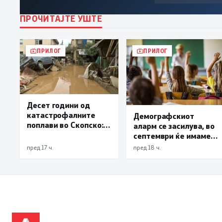
ПРОЧИТАЈТЕ УШТЕ
ПРИЛОГ
ПРИЛОГ
Десет години од
катастрофалните
Демографскиот
поплави во Скопско:
аларм се засилува, во
Во невремето загинаа
септември ќе имаме
22 лица
најмалку 3.000
пред 17 ч.
пред 18 ч.
првачиња помалку