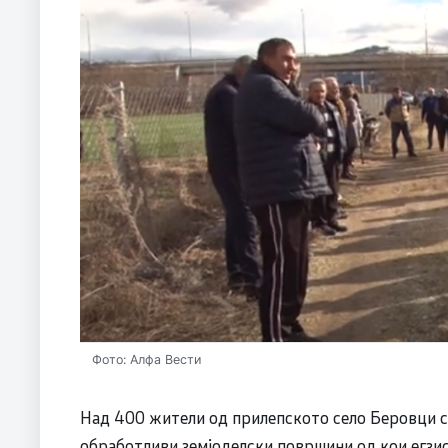
Фото: Алфа Вести
Над 400 жители од прилепското село Беровци се
обработливи земјоделски површини од кои егзи