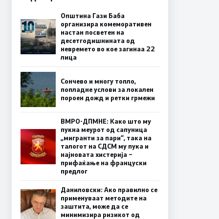
Општина Гази Баба
организира комеморативен
настан посветен на
десетгодишнината од
невремето во кое загинаа 22
лица
Сончево и многу топло,
попладне услови за локален
пороен дожд и ретки грмежи
ВМРО-ДПМНЕ: Како што му
пукна меурот од сапуница
„мигранти за пари“, така на
талогот на СДСМ му пука и
најновата хистерија –
прифаќање на француски
предлог
Даниловски: Ако правилно се
применуваат методите на
заштита, може да се
минимизира ризикот од