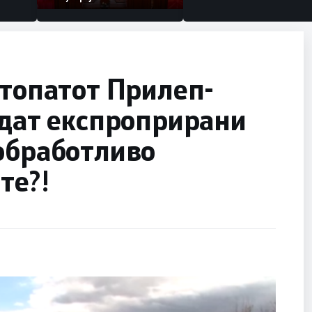
втопатот Прилеп-
идат експроприрани
обработливо
те?!