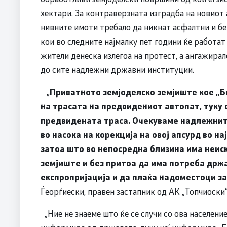
хектари. За контраверзната изградба на новиот
нивните имоти требало да никнат асфалтни и бе
кои во следните најмалку пет години ќе работат 
жители денеска излегоа на протест, а ангажирал
до сите надлежни државни институции.
„
Приватното земјоделско земјиште кое „Бе
на трасата на предвидениот автопат, туку 
предвидената траса. Очекуваме надлежнит
во насока на корекција на овој апсурд во н
затоа што во непосредна близина има неис
земјиште и без притоа да има потреба држа
експропријација и да плаќа надоместоци за
Ѓеорѓиески, правен застапник од АК „Топчиоски“
„Ние не знаеме што ќе се случи со ова население 