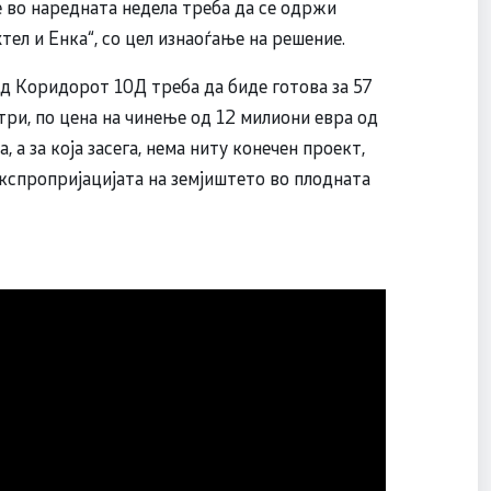
во наредната недела треба да се одржи
ел и Енка“, со цел изнаоѓање на решение.
д Коридорот 10Д треба да биде готова за 57
три, по цена на чинење од 12 милиони евра од
 а за која засега, нема ниту конечен проект,
 експропријацијата на земјиштето во плодната