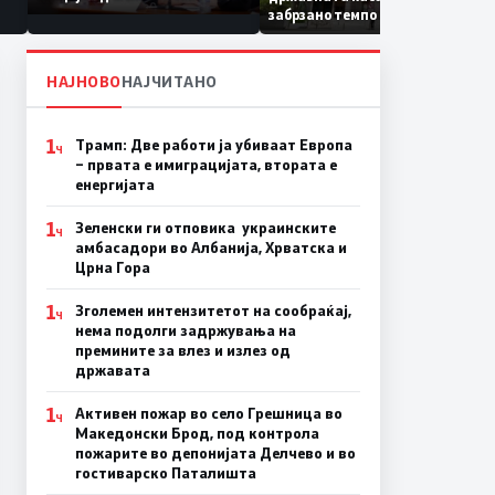
Коридор 8, Македонија
забрзано темпо
станува раскрсница на
Балканот
НАЈНОВО
НАЈЧИТАНО
1
Трамп: Две работи ја убиваат Европа
Ч
– првата е имиграцијата, втората е
енергијата
1
Зеленски ги отповика украинските
Ч
амбасадори во Албанија, Хрватска и
Црна Гора
1
Зголемен интензитетот на сообраќај,
Ч
нема подолги задржувања на
премините за влез и излез од
државата
1
Активен пожар во село Грешница во
Ч
Македонски Брод, под контрола
пожарите во депонијата Делчево и во
гостиварско Паталишта