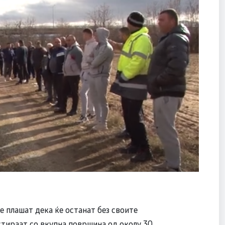
 плашат дека ќе останат без своите
стираат со вкупна површина од околу 30