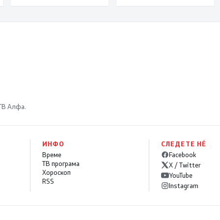
македонски
бранители
 ТВ Алфа.
ИНФО
СЛЕДЕТЕ НÉ
Време
Facebook
ТВ програма
X / Twitter
Хороскоп
YouTube
RSS
Instagram