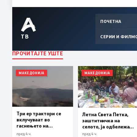
ПОЧЕТНА
ТВ
СЕРИИ И ФИЛМ
ПРОЧИТАЈТЕ УШТЕ
МАКЕДОНИЈА
МАКЕДОНИЈА
Три ер трактори се
Летна Света Петка,
вклучуваат во
заштитничка на
гаснењето на
селото, ја одбележаа
пожарот во Сопиште
Македонците во село
пред 4 ч.
пред 4 ч.