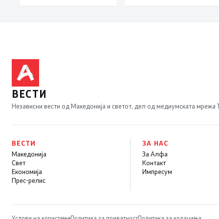
Леска, Општина
Пустец
ВЕСТИ
Независни вести од Македонија и светот, дел од медиумската мрежа
ВЕСТИ
ЗА НАС
Македонија
За Алфа
Свет
Контакт
Економија
Импресум
Прес-релис
Услови на користење
Политика за приватност
Политика за колачиња