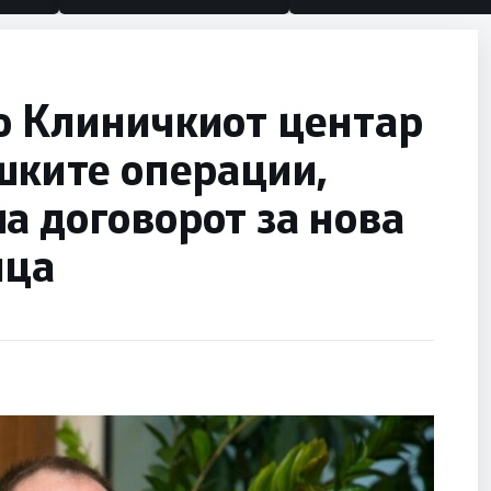
о Клиничкиот центар
ешките операции,
а договорот за нова
ица