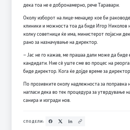
дека тоа не е добронамерно, рече Таравари.
Околу изборот на лице-менаџер кое би раководе
клиники и можноста тоа да биде Игор Николов 
колку советници ќе има, министерот појасни дека
рано за назначување на директор.
– Јас не го кажав, ме прашаа дали може да биде
кандидати. Ние сè уште сме во процес на реорган
биде директор. Кога ќе дојде време за директор,
По прозивките околу надлежноста за поправка н
нагласи дека во тек процедура за утврдување н
санира и изгради нов.
СПОДЕЛИ: