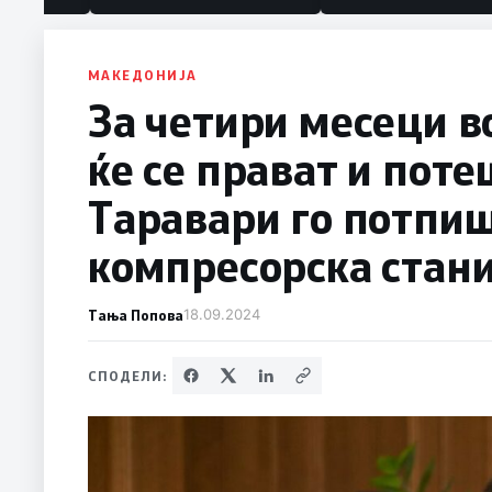
политика“
МАКЕДОНИЈА
За четири месеци в
ќе се прават и пот
Таравари го потпиш
компресорска стан
Тања Попова
18.09.2024
СПОДЕЛИ: