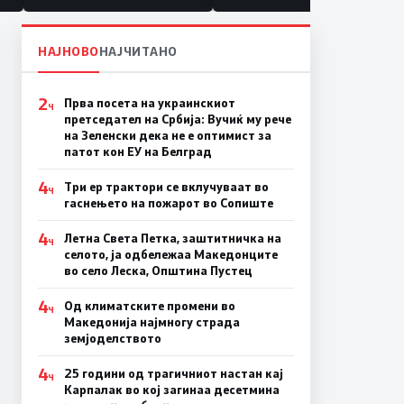
НАЈНОВО
НАЈЧИТАНО
2
Прва посета на украинскиот
Ч
претседател на Србија: Вучиќ му рече
на Зеленски дека не е оптимист за
патот кон ЕУ на Белград
4
Три ер трактори се вклучуваат во
Ч
гаснењето на пожарот во Сопиште
4
Летна Света Петка, заштитничка на
Ч
селото, ја одбележаа Македонците
во село Леска, Општина Пустец
4
Од климатските промени во
Ч
Македонија најмногу страда
земјоделството
4
25 години од трагичниот настан кај
Ч
Карпалак во кој загинаа десетмина