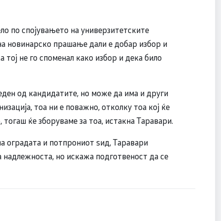
ло по спојувањето на универзитетските
на новинарско прашање дали е добар избор и
 тој не го споменал како избор и дека било
 еден од кандидатите, но може да има и други
изација, тоа ни е поважно, отколку тоа кој ќе
 тогаш ќе зборуваме за тоа, истакна Таравари.
а оградата и потпрониот ѕид, Таравари
а надлежноста, но искажа подготвеност да се