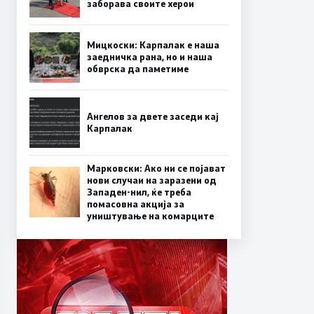
заборава своите херои
Мицкоски: Карпалак е наша
заедничка рана, но и наша
обврска да паметиме
Ангелов за двете заседи кај
Карпалак
Марковски: Ако ни се појават
нови случаи на заразени од
Западен-нил, ќе треба
помасовна акција за
уништување на комарците