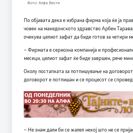
Фото: Алфа Вести
По објавата дека е избрана фирма која ќе ја пр
човек на македонското здравство Арбен Тарава
очекува целиот зафат да биде готов за четири м
– Фирмата е сериозна компанија и професионална
месеци, целиот зафат ќе биде завршен, рече ми
Околу постапката за потпишување на договорот 
договорот е потпишан и се процесот се спроведу
– Не знам дали би се жалел некој што не се приј