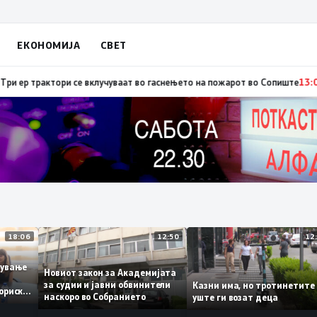
ЕКОНОМИЈА
СВЕТ
бија: Вучиќ му рече на Зеленски дека не е оптимист за патот кон ЕУ на Б
18:06
12:50
аботување
Новиот закон за Академијата
за судии и јавни обвинители
Казни има, но тротинет
историски
наскоро во Собранието
уште ги возат деца
,3%