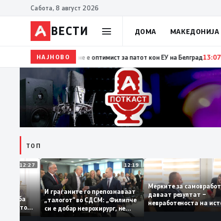
Сабота, 8 август 2026
ВЕСТИ
ДОМА
МАКЕДОНИЈА
НАЈНОВО
15:29
Прва посета на украинскиот претседател на Ср
ТОП
12:27
12:19
Мерките за самовр
руваат: За
И граѓаните го препознаваат
даваат резултат –
ација треба
„талогот“ во СДСМ: „Филипче
невработеноста на 
а домашното
си е добар неврохирург, не
најниско ниво од 11
треба се занимава со