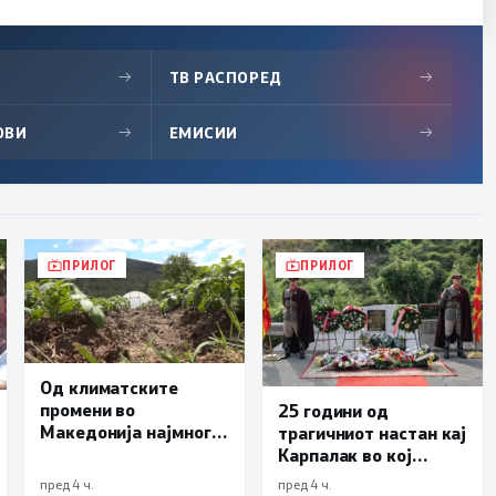
→
ТВ РАСПОРЕД
→
ОВИ
→
ЕМИСИИ
→
ПРИЛОГ
ПРИЛОГ
Од климатските
промени во
25 години од
Македонија најмногу
трагичниот настан кај
страда
Карпалак во кој
земјоделството
загинаа десетмина
пред 4 ч.
пред 4 ч.