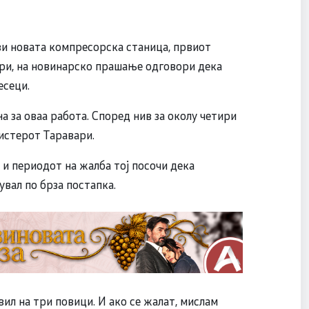
ави новата компресорска станица, првиот
ри, на новинарско прашање одговори дека
есеци.
 за оваа работа. Според нив за околу четири
нистерот Таравари.
и периодот на жалба тој посочи дека
вал по брза постапка.
авил на три повици. И ако се жалат, мислам