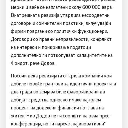
мерки и веќе се наплатени околу 600 000 евра.
Внатрешната ревизија утврдила несоодветни
договори и сомнителни практики, вклучувајќи
фирми поврзани со политички функционери.
Договори со правни неправилности, конфликт
на интереси и прикривање податоци
дополнително ги поткопуваат капацитетите на
Фондот, рече Додов.
Посочи дека ревизијата открила компании кои
добиле повеќе грантови за идентични проекти, а
два града во земјава биле фаворизирани да
добијат средства односно имале најголем
процент на доделени финансии по глава на
жител. Нив Додов не ги соопшти на оваа прес-
конференција, но ги нарече „најиновативни“