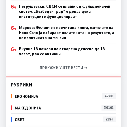
6
Петрушевски: СДСМ се плаши од функционален
Ч
систем, „Безбеден град“ е доказ дека
институциите функционираат
6
Марков: Филипче е прочитана книга, жителите на
Ч
Ново Село ја избираат политиката на резултати, а
не политиката на тензии
6
Вкупно 18 пожари на отворено денеска до 18
Ч
часот, два се активни
ПРИКАЖИ УШТЕ ВЕСТИ →
РУБРИКИ
ЕКОНОМИЈА
4786
МАКЕДОНИЈА
39101
СВЕТ
2194