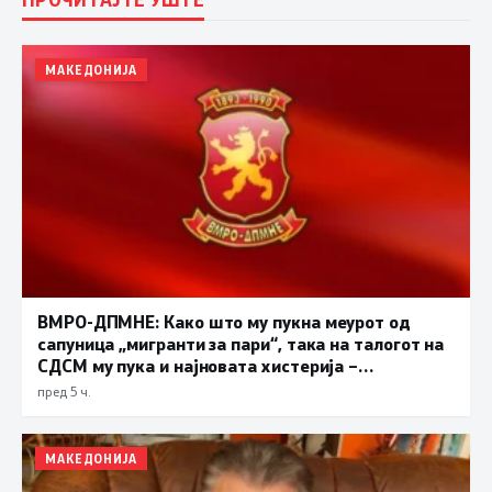
МАКЕДОНИЈА
ВМРО-ДПМНЕ: Како што му пукна меурот од
сапуница „мигранти за пари“, така на талогот на
СДСМ му пука и најновата хистерија –
прифаќање на француски предлог
пред 5 ч.
МАКЕДОНИЈА