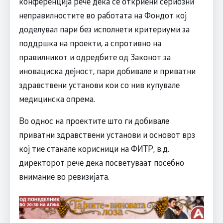
конференција рече дека се откриени сериозни
неправилностите во работата на Фондот кој
доделувал пари без исполнети критериуми за
поддршка на проекти, а спротивно на
правилникот и одредбите од Законот за
иновациска дејност, пари добивале и приватни
здравствени установи кои со нив купувале
медицинска опрема.
Во однос на проектите што ги добивале
приватни здравствени установи и основот врз
кој тие станале корисници на ФИТР, в.д.
директорот рече дека посветуваат посебно
внимание во ревизијата.