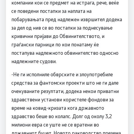
компании кои се предмет на истрага, рече, веќе
се поведени постапки за наплата на
побарувањата пред надлежен извршител додека
за дел од нив се во постапки за поднесување
кривични пријави до Обвинителството, и
граѓански парници по кои понатаму ќе
постапува надлежното обвинителство односно
надлежните судови.
-Не ги исполниле обврските и злоупотребиле
средства за фантомски проекти што не ги дале
очекуваните резултати, додека некои приватни
здравствени установи користеле фондови за
време на ковид-кризата кога државното
здравство беше во колапс. Долг од околу 3,2
милиони евра се уште не се вратени во
државниот буџет. Новото раководство презема