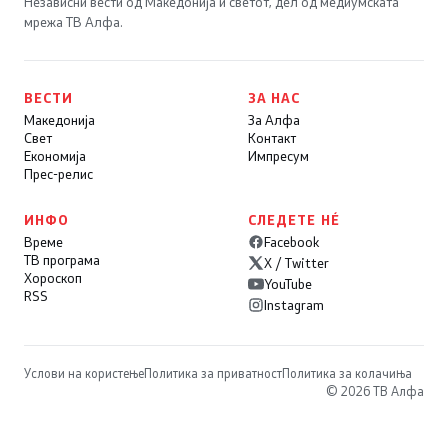
Независни вести од Македонија и светот, дел од медиумската
мрежа ТВ Алфа.
ВЕСТИ
ЗА НАС
Македонија
За Алфа
Свет
Контакт
Економија
Импресум
Прес-релис
ИНФО
СЛЕДЕТЕ НÉ
Време
Facebook
ТВ програма
X / Twitter
Хороскоп
YouTube
RSS
Instagram
Услови на користење
Политика за приватност
Политика за колачиња
© 2026 ТВ Алфа