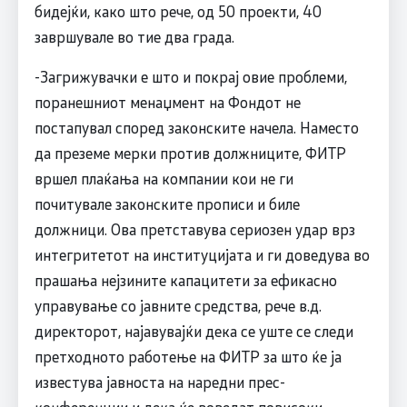
бидејќи, како што рече, од 50 проекти, 40
завршувале во тие два града.
-Загрижувачки е што и покрај овие проблеми,
поранешниот менаџмент на Фондот не
постапувал според законските начела. Наместо
да преземе мерки против должниците, ФИТР
вршел плаќања на компании кои не ги
почитувале законските прописи и биле
должници. Ова претставува сериозен удар врз
интегритетот на институцијата и ги доведува во
прашања нејзините капацитети за ефикасно
управување со јавните средства, рече в.д.
директорот, најавувајќи дека се уште се следи
претходното работење на ФИТР за што ќе ја
известува јавноста на наредни прес-