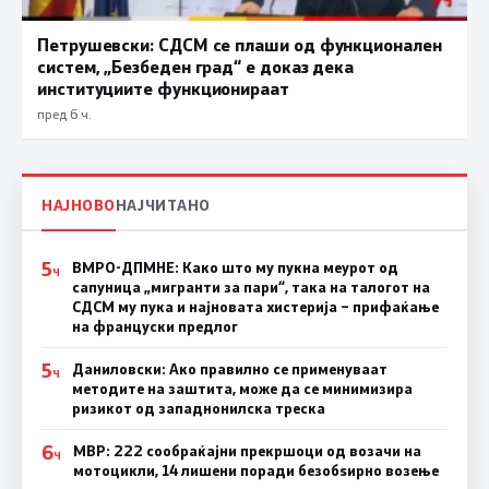
Петрушевски: СДСМ се плаши од функционален
систем, „Безбеден град“ е доказ дека
институциите функционираат
пред 6 ч.
НАЈНОВО
НАЈЧИТАНО
5
ВМРО-ДПМНЕ: Како што му пукна меурот од
Ч
сапуница „мигранти за пари“, така на талогот на
СДСМ му пука и најновата хистерија – прифаќање
на француски предлог
5
Даниловски: Ако правилно се применуваат
Ч
методите на заштита, може да се минимизира
ризикот од западнонилска треска
6
МВР: 222 сообраќајни прекршоци од возачи на
Ч
мотоцикли, 14 лишени поради безобѕирно возење