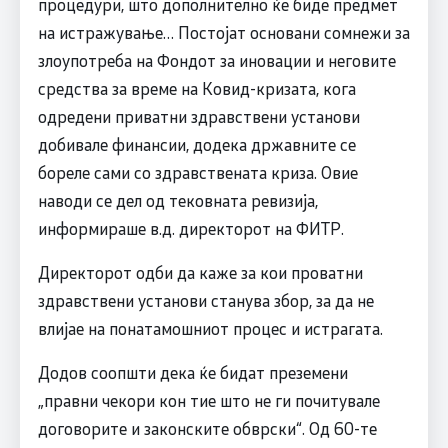
процедури, што дополнително ќе биде предмет
на истражување… Постојат основани сомнежи за
злоупотреба на Фондот за иновации и неговите
средства за време на Ковид-кризата, кога
одредени приватни здравствени установи
добивале финансии, додека државните се
бореле сами со здравствената криза. Овие
наводи се дел од тековната ревизија,
информираше в.д. директорот на ФИТР.
Директорот одби да каже за кои проватни
здравствени установи станува збор, за да не
влијае на понатамошниот процес и истрагата.
Додов соопшти дека ќе бидат преземени
„правни чекори кон тие што не ги почитувале
договорите и законските обврски“. Од 60-те