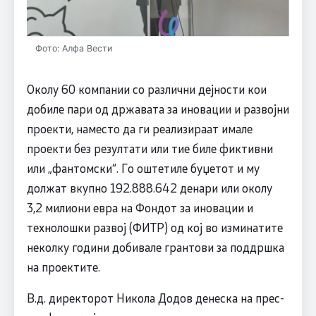
Фото: Алфа Вести
Околу 60 компании со различни дејности кои
добиле пари од државата за иновации и развојни
проекти, наместо да ги реализираат имале
проекти без резултати или тие биле фиктивни
или „фантомски“. Го оштетиле буџетот и му
должат вкупно 192.888.642 денари или околу
3,2 милиони евра на Фондот за иновации и
технолошки развој (ФИТР) од кој во изминатите
неколку години добивале грантови за поддршка
на проектите.
В.д. директорот Никола Додов денеска на прес-