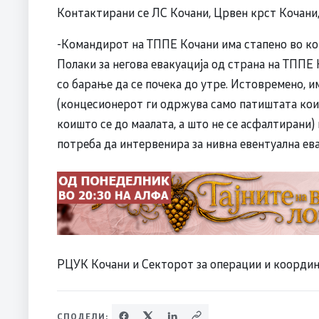
Контактирани се ЛС Кочани, Црвен крст Кочани
-Командирот на ТППЕ Кочани има стапено во конт
Полаки за негова евакуација од страна на ТППЕ
со барање да се почека до утре. Истовремено, и
(концесионерот ги одржува само патиштата коиш
коишто се до маалата, а што не се асфалтирани)
потреба да интервенира за нивна евентуална ев
РЦУК Кочани и Секторот за операции и координа
СПОДЕЛИ: