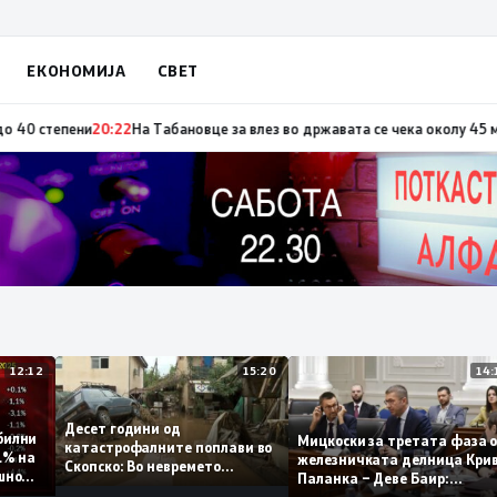
ЕКОНОМИЈА
СВЕТ
а по повод „30 години Општина Вевчани“
20:23
Портокалова фаза утре, 
12:12
15:20
Десет години од
стабилни
Мицкоски за третата фа
катастрофалните поплави во
 0,1% на
железничката делница К
Скопско: Во невремето
одишно
Паланка – Деве Баир:
загинаа 22 лица
Проектот нема да заврши