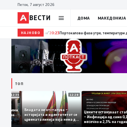
Петок, 7 август 2026
ВЕСТИ
ДОМА
МАКЕДОНИЈА
НАЈНОВО
20:24
Сиљановска Давкова на Свечената академиј
ТОП
12:35
12:28
Владата не отстапува –
се задоволни
Цените остануваат 
историјата и идентитетот се
чениците на
– Инфлација од само
црвената линија која нема да
жавната
месечно и 2,3% на г
се погази
ниво