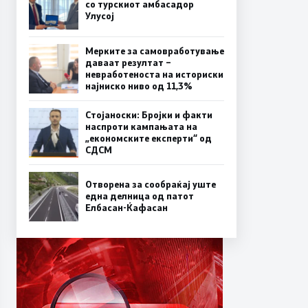
со турскиот амбасадор
Улусој
Мерките за самовработување
даваат резултат –
невработеноста на историски
најниско ниво од 11,3%
Стојаноски: Бројки и факти
наспроти кампањата на
„економските експерти“ од
СДСM
Отворена за сообраќај уште
една делница од патот
Елбасан-Ќафасан