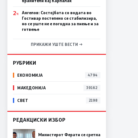
бранители кај Карпалак
2
Ангелов: Состојбата со водата во
Ч
Гостивар постепено се стабилизира,
но се уште не е погодна за пиење и за
готвење
ПРИКАЖИ УШТЕ ВЕСТИ →
РУБРИКИ
ЕКОНОМИЈА
4794
МАКЕДОНИЈА
39162
СВЕТ
2198
РЕДАКЦИСКИ ИЗБОР
Министерот Ферати се сретна