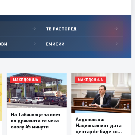
→
ТВ РАСПОРЕД
→
ОВИ
→
ЕМИСИИ
→
МАКЕДОНИЈА
МАКЕДОНИЈА
На Табановце за влез
Андоновски:
во државата се чека
Националниот дата
околу 45 минути
центар ќе биде со