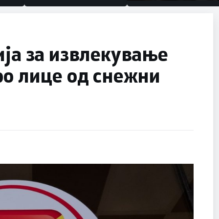
половина тунел во слепа
улица, сега имаме целин
ија за извлекување
ро лице од снежни