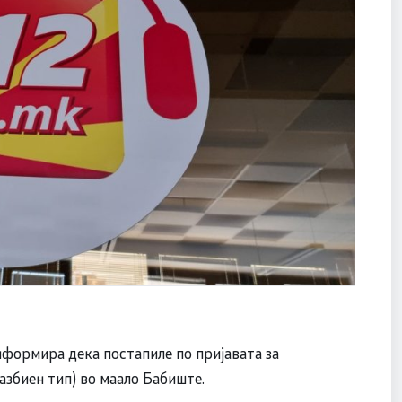
нформира дека постапиле по пријавата за
разбиен тип) во маало Бабиште.