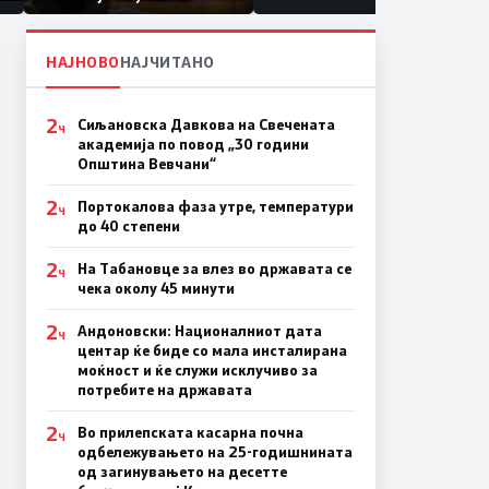
првачиња помалку
а
НАЈНОВО
НАЈЧИТАНО
2
Сиљановска Давкова на Свечената
Ч
академија по повод „30 години
Општина Вевчани“
2
Портокалова фаза утре, температури
Ч
до 40 степени
2
На Табановце за влез во државата се
Ч
чека околу 45 минути
2
Андоновски: Националниот дата
Ч
центар ќе биде со мала инсталирана
моќност и ќе служи исклучиво за
потребите на државата
2
Во прилепската касарна почна
Ч
одбележувањето на 25-годишнината
од загинувањето на десетте