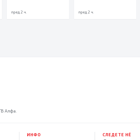
мала инсталирана
моќност и ќе служи
пред 2 ч.
пред 2 ч.
исклучиво за
потребите на
државата
 ТВ Алфа.
ИНФО
СЛЕДЕТЕ НÉ