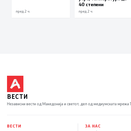
„30 години Општина
40 степени
Вевчани“
пред 2 ч.
пред 2 ч.
ВЕСТИ
Независни вести од Македонија и светот, дел од медиумската мрежа
ВЕСТИ
ЗА НАС