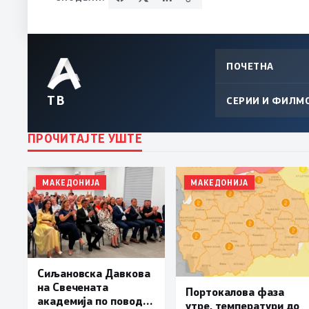
ПОЧЕТНА
ТВ
СЕРИИ И ФИЛМ
ПРОЧИТАЈТЕ УШТЕ
МАКЕДОНИЈА
МАКЕДОНИЈА
Сиљановска Давкова
на Свечената
Портокалова фаза
академија по повод
утре, температури до