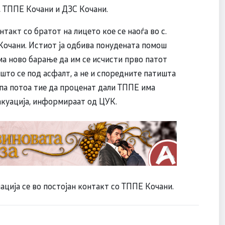
, ТППЕ Кочани и ДЗС Кочани.
акт со братот на лицето кое се наоѓа во с.
 Кочани. Истиот ја одбива понудената помош
ма ново барање да им се исчисти прво патот
то се под асфалт, а не и споредните патишта
 па потоа тие да проценат дали ТППЕ има
акуација, информираат од ЦУК.
ција се во постојан контакт со ТППЕ Кочани.