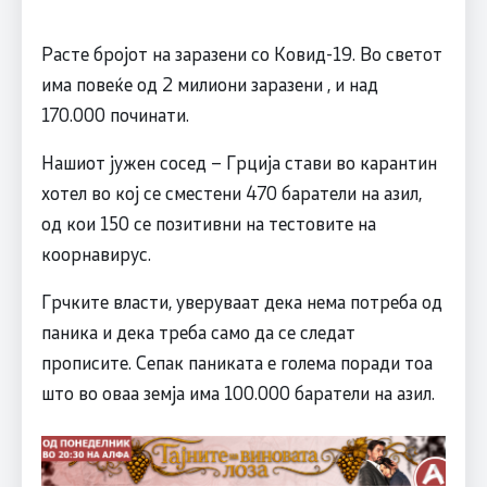
Расте бројот на заразени со Ковид-19. Во светот
има повеќе од 2 милиони заразени , и над
170.000 починати.
Нашиот јужен сосед – Грција стави во карантин
хотел во кој се сместени 470 баратели на азил,
од кои 150 се позитивни на тестовите на
коорнавирус.
Грчките власти, уверуваат дека нема потреба од
паника и дека треба само да се следат
прописите. Сепак паниката е голема поради тоа
што во оваа земја има 100.000 баратели на азил.