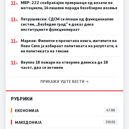
11
МВР: 222 сообраќајни прекршоци од возачи на
Ч
мотоцикли, 14 лишени поради безобѕирно возење
11
Петрушевски: СДСМ се плаши од функционален
Ч
систем, „Безбеден град“ е доказ дека
институциите функционираат
11
Марков: Филипче е прочитана книга, жителите на
Ч
Ново Село ја избираат политиката на резултати, а
не политиката на тензии
11
Вкупно 18 пожари на отворено денеска до 18
Ч
часот, два се активни
ПРИКАЖИ УШТЕ ВЕСТИ →
РУБРИКИ
ЕКОНОМИЈА
4786
МАКЕДОНИЈА
39101