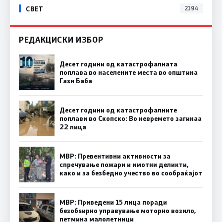
СВЕТ
2194
РЕДАКЦИСКИ ИЗБОР
Десет години од катастрофалната
поплава во населените места во општина
Гази Баба
Десет години од катастрофалните
поплави во Скопско: Во невремето загинаа
22 лица
МВР: Превентивни активности за
спречување пожари и имотни деликти,
како и за безбедно учество во сообраќајот
МВР: Приведени 15 лица поради
безобѕирно управување моторно возило,
петмина малолетници