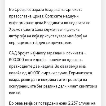
Во Србија се зарази Владика на Српската
православна црква. Српските медиуми
информираат дека Владиката во неделата во
Храмот Света Сава служел велигденска
литургија на која присуствувале мал број на
верници кои тој ден се причестиле.
САД бројат најмногу заразени и починати –
800.000 што е двојно повеќе во однос на
претходните две недели. Во оваа земја има
повеќе од 40.000 смртни случаи. Германската
влада, реши да ги покрива сите трошоци на
осигурениците без разлика дали имаат симптоми
или не.
Во оваа земја се потврдени нови 2.237 случаи на