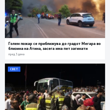
Голем пожар се приближува до градот Мегара во
близина на Атина, засега има пет загинати
пред 3 дена
СВЕТ