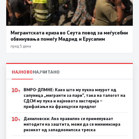
Мигрантската криза во Сеута повод за меѓусебни
обвинувања помеѓу Мадрид и Ерусалим
пред 5 дена
НАЈНОВО
НАЈЧИТАНО
10
ВМРО-ДПМНЕ: Како што му пукна меурот од
Ч
сапуница „мигранти за пари“, така на талогот на
СДСМ му пука и најновата хистерија –
прифаќање на француски предлог
10
Даниловски: Ако правилно се применуваат
Ч
методите на заштита, може да се минимизира
ризикот од западнонилска треска