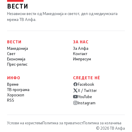
ВЕСТИ
Независни вести од Македонија и светот, дел од медиумската
мрежа ТВ Алфа.
ВЕСТИ
ЗА НАС
Македонија
За Алфа
Свет
Контакт
Економија
Импресум
Прес-релис
ИНФО
СЛЕДЕТЕ НÉ
Време
Facebook
ТВ програма
X / Twitter
Хороскоп
YouTube
RSS
Instagram
Услови на користење
Политика за приватност
Политика за колачиња
© 2026 ТВ Алфа