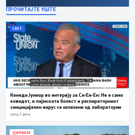
ПРОЧИТАЈТЕ УШТЕ
СВЕТ
Кенеди Јуниор во интервју за Си-Ен-Ен: Не е само
ковидот, и лајмската болест и респираторниот
синцицијален вирус се излезени од лаборатории
пред 2 дена
ПРИЛОГ