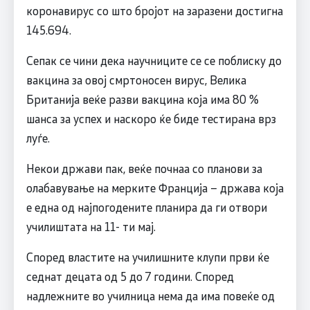
коронавирус со што бројот на заразени достигна
145.694.
Сепак се чини дека научниците се се поблиску до
вакцина за овој смртоносен вирус, Велика
Британија веќе разви вакцина која има 80 %
шанса за успех и наскоро ќе биде тестирана врз
луѓе.
Некои држави пак, веќе почнаа со планови за
олабавување на мерките Франција – држава која
е една од најпогодените планира да ги отвори
училиштата на 11- ти мај.
Според властите на училишните клупи први ќе
седнат децата од 5 до 7 години. Според
надлежните во училница нема да има повеќе од