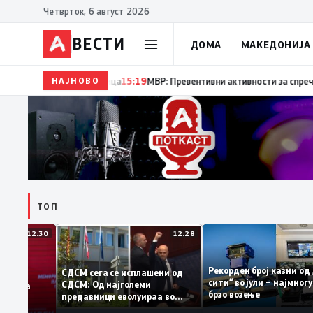
Четврток, 6 август 2026
ВЕСТИ
ДОМА
МАКЕДОНИЈА
НАЈНОВО
15:20
Десет години од катастрофалните поплави во 
ТОП
12:30
12:28
Рекорден број казн
СДСМ сега се исплашени од
сити“ во јули – најм
СДСМ: Од најголеми
атоците на
брзо возење
предавници еволуираа во
емантираат
најголеми патриоти