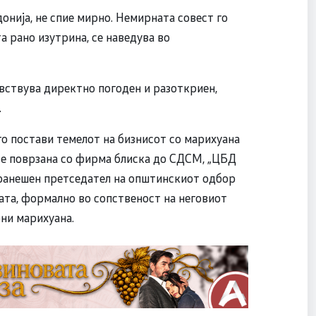
онија, не спие мирно. Немирната совест го
а рано изутрина, се наведува во
чувствува директно погоден и разоткриен,
.
го постави темелот на бизнисот со марихуана
 е поврзана со фирма блиска до СДСM, „ЦБД
поранешен претседател на општинскиот одбор
мата, формално во сопственост на неговиот
они марихуана.