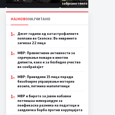
Коридор 8, Македонија
забрзано темпо
станува раскрсница на
Балканот
НАЈНОВО
НАЈЧИТАНО
1
Десет години од катастрофалните
Ч
поплави во Скопско: Во невремето
загинаа 22 лица
1
МВР: Превентивни активности за
Ч
спречување пожари и имотни
деликти, како и за безбедно учество
во сообраќајот
1
МВР: Приведени 15 лица поради
Ч
безобѕирно управување моторно
возило, петмина малолетници
1
МВР и Бирото за јавни набавки
Ч
потпишаа меморандум за
поефикасна размена на податоци и
заедничка борба против корупцијата