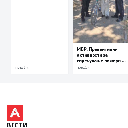
22 лица
МВР: Превентивни
активности за
спречување пожари и
имотни деликти, како
пред 1 ч.
пред 1 ч.
и за безбедно учество
во сообраќајот
ВЕСТИ