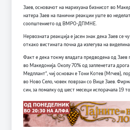
Заев, основачот на марихуана бизнисот во Макед
натера Заев на панични реакции уште во неделат
соопштението од ВМРО-ДПМНЕ.
Нервозната реакција е јасен знак дека Заев се 
откако вистината почна да излегува на виделина
Факт е дека токму владата предводена од Заев 
во Македонија. Околу 70% од запленетата дрога
Медплант“, чиј основач е Тони Котев (Мгчев), 
во Ново Село, човек поврзан со Вице Заев. Фир
син, за помалку од шест месеци испорачала 19 т