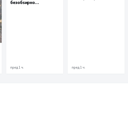
безобѕирно
поефикасна размена
управување моторно
на податоци и
возило, петмина
заедничка борба
малолетници
против корупцијата
пред 1 ч.
пред 1 ч.