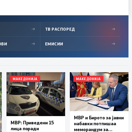
→
ТВ РАСПОРЕД
→
ОВИ
→
ЕМИСИИ
→
МАКЕДОНИЈА
МАКЕДОНИЈА
МВР и Бирото за јавни
МВР: Приведени 15
набавки потпишаа
лица поради
меморандум за