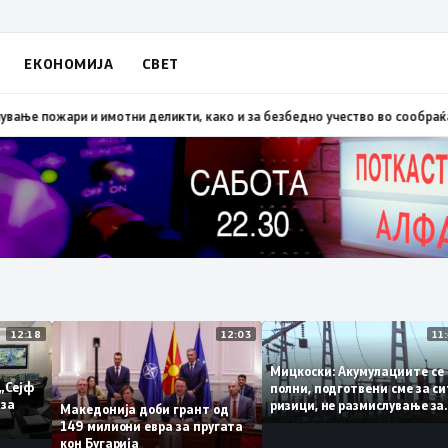
ЕКОНОМИЈА
СВЕТ
Скопско: Во невремето загинаа 22 лица
15:19
МВР: Превентивни активнос
12:18
12:03
Мицкоски: Акумулациите
и од „Сејф
полни, подготвени сме з
ногу за
ризици, не размислувањ
Македонија доби грант од
поскапување на струјат
149 милиони евра за пругата
кон Бугарија