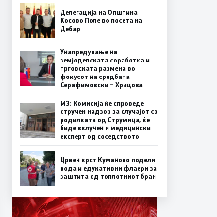
Делегација на Општина
Косово Поле во посета на
Дебар
Унапредување на
земјоделската соработка и
трговската размена во
фокусот на средбата
Серафимовски – Хрицова
МЗ: Комисија ќе спроведе
стручен надзор за случајот со
родилката од Струмица, ќе
биде вклучен и медицински
експерт од соседството
Црвен крст Куманово подели
вода и едукативни флаери за
заштита од топлотниот бран