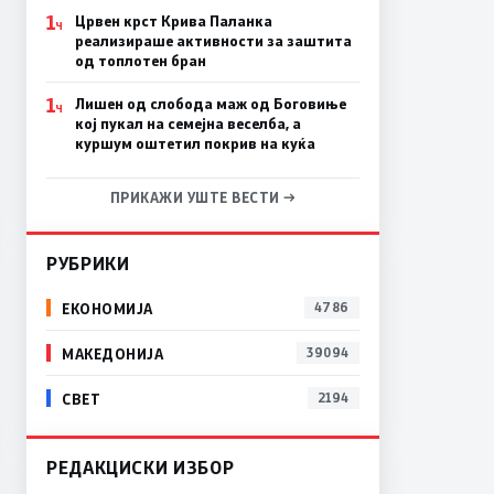
1
Црвен крст Крива Паланка
Ч
реализираше активности за заштита
од топлотен бран
1
Лишен од слобода маж од Боговиње
Ч
кој пукал на семејна веселба, а
куршум оштетил покрив на куќа
ПРИКАЖИ УШТЕ ВЕСТИ →
РУБРИКИ
ЕКОНОМИЈА
4786
МАКЕДОНИЈА
39094
СВЕТ
2194
РЕДАКЦИСКИ ИЗБОР