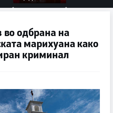
во одбрана на
ската марихуана како
зиран криминал