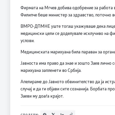
Фирмата на Мгчев добива одобрение за работа в
Филипче беше министер за здравство, поточно в
ВМРО-ДПМНЕ уште тогаш укажуваше дека лицен
медицински цели се доделувале исклучиво на фи
услови.
Медицинската марихуана била параван за орган
Јавноста има право да знае и зошто Заев лично с
марихуана запленети во Србија.
Апелираме до Јавното обвинителство да ја истр
случај и да ги објави сите сознанија. Борбата пр
Заеви му доаѓа крајот.
СПОДЕЛИ: