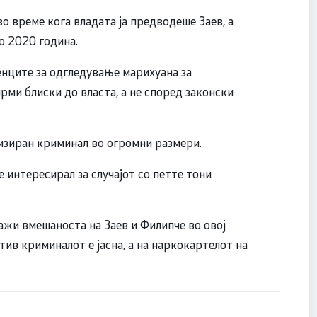
о време кога владата ја предводеше Заев, а
о 2020 година.
ците за одгледување марихуана за
рми блиски до власта, а не според законски
изиран криминал во огромни размери.
е интересирал за случајот со петте тони
ажи вмешаноста на Заев и Филипче во овој
отив криминалот е јасна, а на наркокартелот на