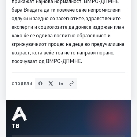
прикажат најнова нормалност. ВМРО-ДПМНЕ
бара Владата да ги повлече овие непромислени
одлуки и заедно со засегнатите, здравствените
експерти и социолозите да донесе издржан план
како ќе се одвива воспитно образовниот и
згрижувачкиот процес на деца во предучилишна
возраст, кога веќе тоа не го направи порано,
посочуваат од ВМРО-ДПМНЕ.
СПОДЕЛИ:
ТВ