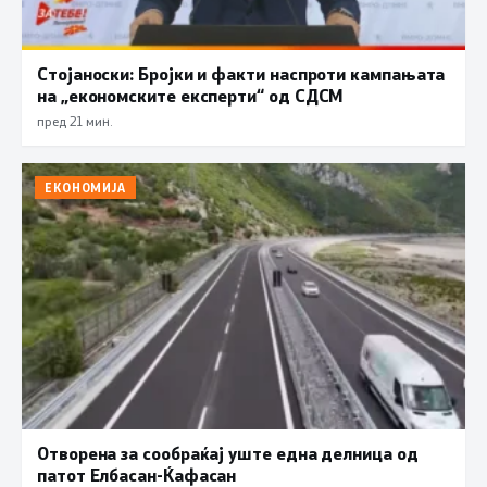
Стојаноски: Бројки и факти наспроти кампањата
на „економските експерти“ од СДСM
пред 21 мин.
ЕКОНОМИЈА
Отворена за сообраќај уште една делница од
патот Елбасан-Ќафасан