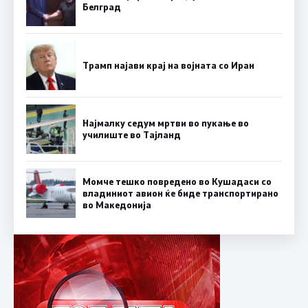
Белград
Трамп најави крај на војната со Иран
Најмалку седум мртви во пукање во
училиште во Тајланд
Момче тешко повредено во Кушадаси со
владиниот авион ќе биде транспортирано
во Македонија