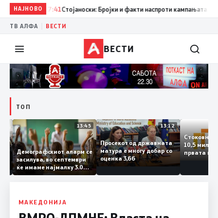
НАЈНОВО
17:41
Стојаноски: Бројки и факти наспроти кампањата на „ек
|
ТВ АЛФА
ВЕСТИ
ВЕСТИ
ТОП
14:12
13:45
13:12
Стоковн
Просекот од државната
10,5 мил
та
матура е многу добар со
Демографскиот аларм се
првата 
ката
оценка 3,66
засилува, во септември
годинат
ланка
ќе имаме најмалку 3.000
го зголе
тот
првачиња помалку
слепа
МАКЕДОНИЈА
ВМРО-ДПМНЕ: Власта на