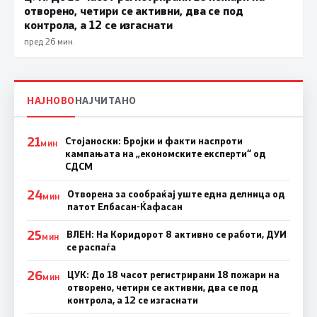
отворено, четири се активни, два се под
контрола, а 12 се изгаснати
пред 26 мин.
НАЈНОВО
НАЈЧИТАНО
21
Стојаноски: Бројки и факти наспроти
МИН
кампањата на „економските експерти“ од
СДСM
24
Отворена за сообраќај уште една делница од
МИН
патот Елбасан-Ќафасан
25
ВЛЕН: На Коридорот 8 активно се работи, ДУИ
МИН
се распаѓа
26
ЦУК: До 18 часот регистрирани 18 пожари на
МИН
отворено, четири се активни, два се под
контрола, а 12 се изгаснати