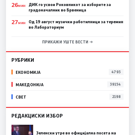
26
ДИК го усвои Роковникот за изборите за
МИН
градоначалник во Брвеница
27
Од 19 август музички работилници за теремин
МИН
во Лабораториум
ПРИКАЖИ УШТЕ ВЕСТИ →
РУБРИКИ
ЕКОНОМИЈА
4793
МАКЕДОНИЈА
39154
СВЕТ
2198
РЕДАКЦИСКИ ИЗБОР
Зеленски утре во официјална посета на