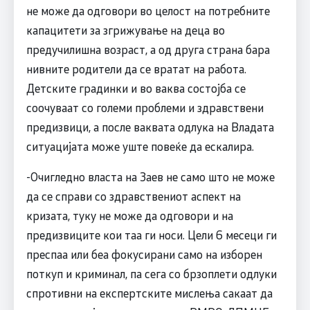
не може да одговори во целост на потребните
капацитети за згрижување на деца во
предучилишна возраст, а од друга страна бара
нивните родители да се вратат на работа.
Детските градинки и во ваква состојба се
соочуваат со големи проблеми и здравствени
предизвици, а после ваквата одлука на Владата
ситуацијата може уште повеќе да ескалира.
-Очигледно власта на Заев не само што не може
да се справи со здравствениот аспект на
кризата, туку не може да одговори и на
предизвиците кои таа ги носи. Цели 6 месеци ги
преспаа или беа фокусирани само на изборен
поткуп и криминал, па сега со брзоплети одлуки
спротивни на експертските мислења сакаат да