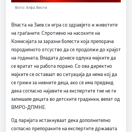
Фото: Алфа Вести
Власта на Заев си игра со здравјето и животите
на граѓаните. Спротивно на насоките на
Комисијата за заразни болести која препорача
породилното отсуство да се продолжи до крајот
на годината, Владата донесе одлука мајките да
се вратат на работа порано. Со ова директно
мајките се оставаат во ситуација да нема кој да
се грижи за нивните деца, ако се има предвид
дека согласно најавите на експертите тие не ги
запишале децата во детските градинки, велат од
ВМРО-ДПМНЕ.
Од паријата истакнуваат дека дополнително
согласно препораките на експертите државата