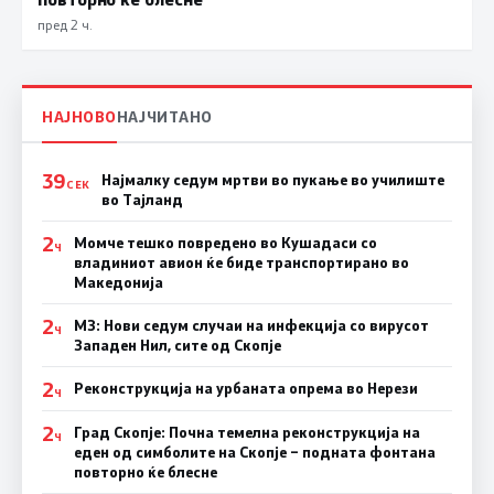
пред 2 ч.
НАЈНОВО
НАЈЧИТАНО
39
Најмалку седум мртви во пукање во училиште
СЕК
во Тајланд
2
Момче тешко повредено во Кушадаси со
Ч
владиниот авион ќе биде транспортирано во
Македонија
2
МЗ: Нови седум случаи на инфекција со вирусот
Ч
Западен Нил, сите од Скопје
2
Реконструкција на урбаната опрема во Нерези
Ч
2
Град Скопје: Почна темелна реконструкција на
Ч
еден од симболите на Скопје – подната фонтана
повторно ќе блесне