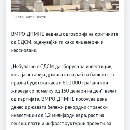
Фото: Алфа Вести
ВМРО-ДПМНЕ веднаш одговорија на критиките
од СДСМ, оценувајќи ги како лицемерни и
неосновани.
„Небулозно е СДСМ да зборува за инвестиции,
кога ја оставија државата на раб на банкрот, со
празна буџетска каса и 600.000 граѓани кои
живееја со помалку од 150 денари на ден“, велат
од партијата. ВМРО-ДПМНЕ посочува дека
денес државата бележи рекордни странски
инвестиции од 1,2 милијарди евра, раст на
пензии, плати и инфраструктурни проекти, за