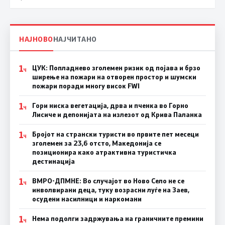
НАЈНОВО
НАЈЧИТАНО
1
ЦУК: Попладнево зголемен ризик од појава и брзо
Ч
ширење на пожари на отворен простор и шумски
пожари поради многу висок FWI
1
Гори ниска вегетација, дрва и пченка во Горно
Ч
Лисиче и депонијата на излезот од Крива Паланка
1
Бројот на странски туристи во првите пет месеци
Ч
зголемен за 23,6 отсто, Македонија се
позиционира како атрактивна туристичка
дестинација
1
ВМРО-ДПМНЕ: Во случајот во Ново Село не се
Ч
инволвирани деца, туку возрасни луѓе на Заев,
осудени насилници и наркомани
1
Нема подолги задржувања на граничните премини
Ч