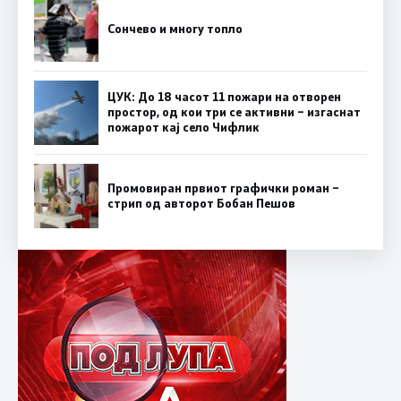
Сончево и многу топло
ЦУК: До 18 часот 11 пожари на отворен
простор, од кои три се активни – изгаснат
пожарот кај село Чифлик
Промовиран првиот графички роман –
стрип од авторот Бобан Пешов