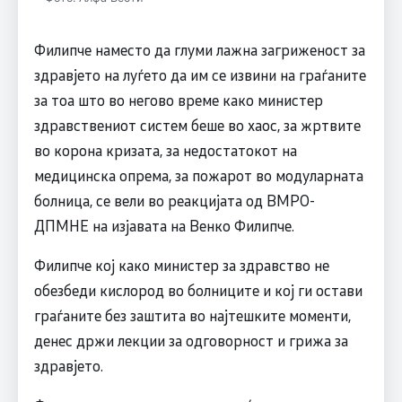
Филипче наместо да глуми лажна загриженост за
здравјето на луѓето да им се извини на граѓаните
за тоа што во негово време како министер
здравствениот систем беше во хаос, за жртвите
во корона кризата, за недостатокот на
медицинска опрема, за пожарот во модуларната
болница, се вели во реакцијата од ВМРО-
ДПМНЕ на изјавата на Венко Филипче.
Филипче кој како министер за здравство не
обезбеди кислород во болниците и кој ги остави
граѓаните без заштита во најтешките моменти,
денес држи лекции за одговорност и грижа за
здравјето.