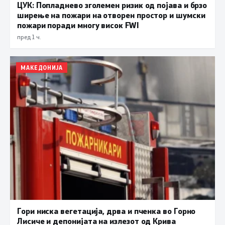
ЦУК: Попладнево зголемен ризик од појава и брзо
ширење на пожари на отворен простор и шумски
пожари поради многу висок FWI
пред 1 ч.
МАКЕДОНИЈА
Гори ниска вегетација, дрва и пченка во Горно
Лисиче и депонијата на излезот од Крива