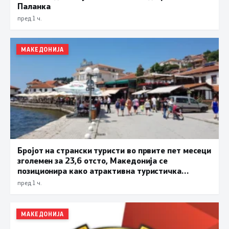
Паланка
пред 1 ч.
МАКЕДОНИЈА
Бројот на странски туристи во првите пет месеци
зголемен за 23,6 отсто, Македонија се
позиционира како атрактивна туристичка
дестинација
пред 1 ч.
МАКЕДОНИЈА