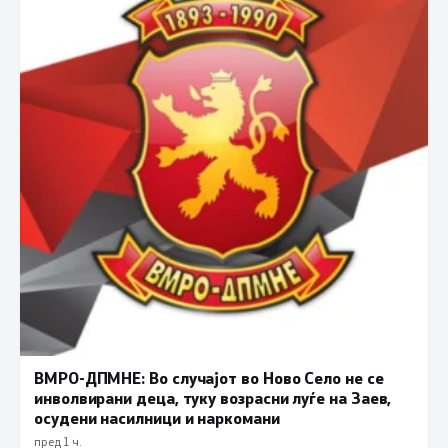
ВМРО-ДПМНЕ: Во случајот во Ново Село не се
инволвирани деца, туку возрасни луѓе на Заев,
осудени насилници и наркомани
пред 1 ч.