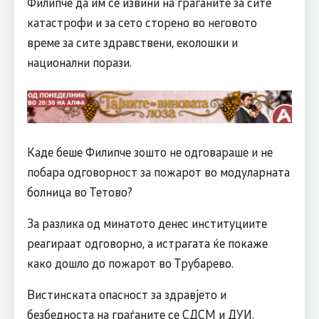
Филипче да им се извини на граѓаните за сите
катастрофи и за сето сторено во неговото
време за сите здравствени, еколошки и
национални порази.
Каде беше Филипче зошто не одговараше и не
побара одговорност за пожарот во модуларната
болница во Тетово?
За разлика од минатото денес институциите
реагираат одговорно, а истрагата ќе покаже
како дошло до пожарот во Трубарево.
Вистинската опасност за здравјето и
безбедноста на граѓаните се СДСМ и ДУИ.