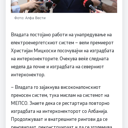
Фото: Алфа Вести
Владата постојано работи на унапредување на
електроенергетскиот систем – вели премиерот
Христијан Мицкоски посочувајчи на изградбата
на интерконекторите. Очекува веќе следната
недела да почне и изградбата на северниот
интерконектор.
– Владата го зајакнува високонапонскиот
преносен систем, тука мислам на системот на
МЕПСО. Знаете дека се рестартира повторно
изградбата на интерконекторот со Албанија.
Продолжуваат и внатрешните рингови да се
реновираат, реконструираат и да се зголемува