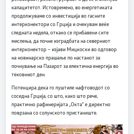
капацитетот. ​Истовремено, во енергетиката
продолжуваме со инвестиција во гасните
интерконектори со Грција и очекувам веќе
следната недела, откако се прибавени сите
мислења, да почне изградбата на северниот
интерконектор – изјави Мицкоски во одговор
на новинарско прашање по настанот за
почнување на Пазарот за електична енергија во
тековниот ден.
Потенцира дека го пуштиле нафтоводот со
соседна Грција, со што, како што рече,
практично рафинеријата „Окта“ е директно
поврзана со солунското пристаниште.