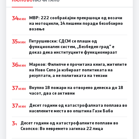
34
МВР: 222 сообраќајни прекршоци од возачи
МИН
на мотоцикли, 14 лишени поради безобѕирно
возење
35
Петрушевски: СДСМ се плаши од
МИН
функционален систем, „Безбеден град“ е
доказ дека институциите функционираат
36
Марков: Филипче е прочитана книга, жителите
МИН
на Ново Село ја избираат политиката на
резултати, а не политиката на тензии
37
Вкупно 18 пожари на отворено денеска до 18
МИН
часот, два се активни
37
Десет години од катастрофалната поплава во
МИН
населените места во општина Гази Баба
3
Десет години од катастрофалните поплави во
Ч
Скопско: Во невремето загинаа 22 лица