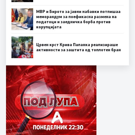
МВР и Бирото за јавни набавки потпишаа
меморандум за поефикасна размена на
податоци и заедничка борба против
корупцијата
Црвен крст Крива Паланка реализираше
активности за заштита од топлотен бран